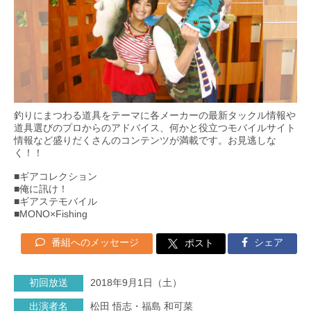
釣りにまつわる道具をテーマに各メーカーの最新タックル情報や
道具選びのプロからのアドバイス、何かと役立つモバイルサイト
情報など盛りだくさんのコンテンツが満載です。お見逃しな
く！！
■ギアコレクション
■俺に訊け！
■ギアステモバイル
■MONO×Fishing
番組へのメッセージ
シェア
ポスト
初回放送
2018年9月1日（土）
出演者名
松田 悟志・福島 和可菜