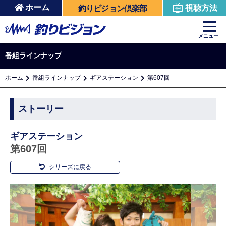
ホーム
視聴方法
釣りビジョン倶楽部
メニュー
番組ラインナップ
ホーム
番組ラインナップ
ギアステーション
第607回
ストーリー
ギアステーション
第607回
シリーズに戻る