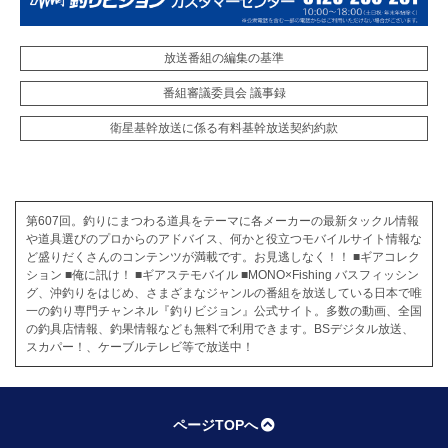
放送番組の編集の基準
番組審議委員会 議事録
衛星基幹放送に係る有料基幹放送契約約款
第607回。釣りにまつわる道具をテーマに各メーカーの最新タックル情報
や道具選びのプロからのアドバイス、何かと役立つモバイルサイト情報な
ど盛りだくさんのコンテンツが満載です。お見逃しなく！！ ■ギアコレク
ション ■俺に訊け！ ■ギアステモバイル ■MONO×Fishing バスフィッシン
グ、沖釣りをはじめ、さまざまなジャンルの番組を放送している日本で唯
一の釣り専門チャンネル『釣りビジョン』公式サイト。多数の動画、全国
の釣具店情報、釣果情報なども無料で利用できます。BSデジタル放送、
スカパー！、ケーブルテレビ等で放送中！
ページTOPへ