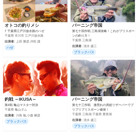
オトコの釣りメシ
バーニング帝国
7 千葉県江戸川放水路のハゼ
第七十四作戦 三島湖攻略！これがプリスポー
千葉県 市川市 江戸川放水路
ンの釣り方！
千葉県 三島湖
出演者:
上田 勝彦,沖田 護
出演者:
清水 盛三
ハゼ
ブラックバス
釣戦 ～IKUSA～
バーニング帝国
第4戦 亀山マスター対決
第七十三作戦 激荒れの房総リザーバーでプ
千葉県 亀山ダム
リプリプリスポーン確保！
千葉県 三島湖,千葉県 豊英湖
出演者:
川島 勉,小森 嗣彦
出演者:
清水 盛三
ブラックバス
ブラックバス