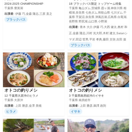
2024-2025 CHAMPIONSHIP
18 ブラックバス限定 トップゲーム特集
千葉県 豊英湖
千葉県 亀山ダム,茨城県 霞ヶ浦,神奈川県 相
模湖,奈良県 七色ダム,和歌山県 七川ダム,千
出演者:
伊藤 巧,金森 隆志,三原 直之
葉県 手賀沼,奈良県 津風呂湖,広島県 白竜湖,
ブラックバス
長野県 野尻湖,山口県 小野湖
出演者:
青木 大介,伊藤 巧,大西 健太,奥村 和
正,金森 隆志,川村 光大郎,木村 建太,Satanシ
マダ,田辺 哲男,平岩 孝典,藤田 京弥,吉田 遊
ブラックバス
オトコの釣りメシ
オトコの釣りメシ
12 千葉県大原沖のヒラメ
3 千葉県南房総沖のイサキ
千葉県 大原沖
千葉県 南房総市
出演者:
上田 勝彦,金澤 美穂
出演者:
上田 勝彦,鵜澤 政則
ヒラメ
イサキ