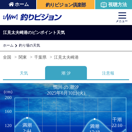
ホーム
視聴方法
釣りビジョン倶楽部
メニュー
江見太夫崎港のピンポイント天気
ホーム
釣り場の天気
全国
関東
千葉県
江見太夫崎港
天気
潮 汐
注意報