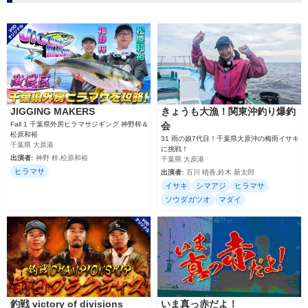
JIGGING MAKERS
きょうも大漁！関東沖釣り爆釣
Fall 1 千葉県外房ヒラマサジギング 神野梓＆
会
松原和裕
31 雨の娘7代目！千葉県大原沖の梅雨イサキ
千葉県 大原港
に挑戦！
出演者:
神野 梓,松原和裕
千葉県 大原港
ヒラマサ
出演者:
百川 晴香,鈴木 新太郎
イサキ
シマアジ
ヒラマサ
ソウダガツオ
マダイ
釣戦 victory of divisions
いま真っ赤だよ！