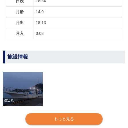
日没
18:54
月齢
14.0
月出
18:13
月入
3:03
施設情報
渡辺丸
もっと見る