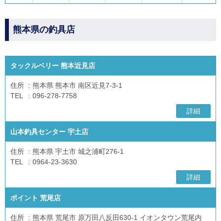
熊本県の釣具店
タックルベリー 熊本近見店
住所
熊本県 熊本市 南区近見7-3-1
TEL
096-278-7758
詳細
山本釣具センター 宇土店
住所
熊本県 宇土市 城之浦町276-1
TEL
0964-23-3630
詳細
ポイント 荒尾店
住所
熊本県 荒尾市 原万田八反田630-1 イオンタウン荒尾内