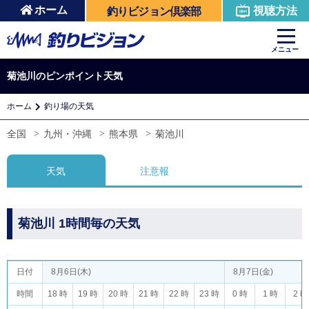
ホーム
視聴方法
釣りビジョン倶楽部
メニュー
菊池川のピンポイント天気
ホーム
釣り場の天気
全国
九州・沖縄
熊本県
菊池川
天気
注意報
菊池川 1時間毎の天気
日付
8月6日(木)
8月7日(金)
時間
18 時
19 時
20 時
21 時
22 時
23 時
0 時
1 時
2 時