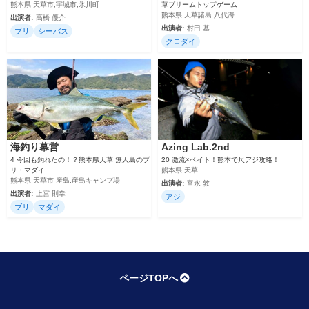
熊本県 天草市,宇城市,氷川町
草ブリームトップゲーム
熊本県 天草諸島 八代海
出演者:
高橋 優介
出演者:
村田 基
ブリ
シーバス
クロダイ
海釣り幕営
Azing Lab.2nd
4 今回も釣れたの！？熊本県天草 無人島のブ
20 激流×ベイト！熊本で尺アジ攻略！
リ・マダイ
熊本県 天草
熊本県 天草市 産島,産島キャンプ場
出演者:
富永 敦
出演者:
上宮 則幸
アジ
ブリ
マダイ
ページTOPへ