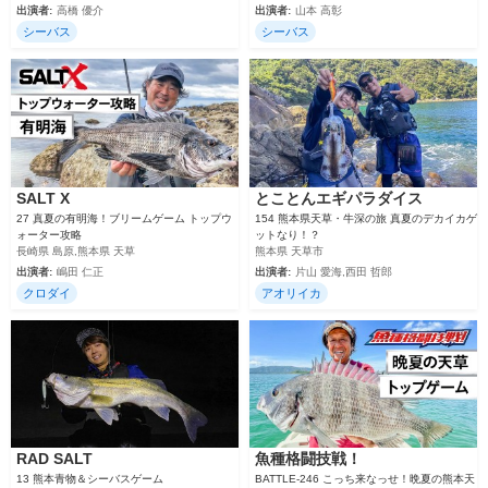
出演者:
高橋 優介
出演者:
山本 高彰
シーバス
シーバス
SALT X
とことんエギパラダイス
27 真夏の有明海！ブリームゲーム トップウ
154 熊本県天草・牛深の旅 真夏のデカイカゲ
ォーター攻略
ットなり！？
長崎県 島原,熊本県 天草
熊本県 天草市
出演者:
嶋田 仁正
出演者:
片山 愛海,西田 哲郎
クロダイ
アオリイカ
RAD SALT
魚種格闘技戦！
13 熊本青物＆シーバスゲーム
BATTLE-246 こっち来なっせ！晩夏の熊本天