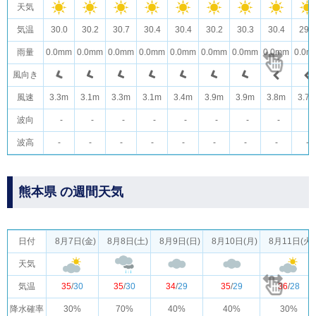
天気
気温
30.0
30.2
30.7
30.4
30.4
30.2
30.3
30.4
29.4
雨量
0.0mm
0.0mm
0.0mm
0.0mm
0.0mm
0.0mm
0.0mm
0.0mm
0.0m
風向き
風速
3.3m
3.1m
3.3m
3.1m
3.4m
3.9m
3.9m
3.8m
3.7
波向
-
-
-
-
-
-
-
-
-
波高
-
-
-
-
-
-
-
-
-
熊本県 の週間天気
日付
8月7日(金)
8月8日(土)
8月9日(日)
8月10日(月)
8月11日(火)
天気
気温
35
/
30
35
/
30
34
/
29
35
/
29
36
/
28
降水確率
30%
70%
40%
40%
30%