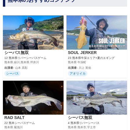
熊本県のおすすめコンテンツ
シーバス無双
SOUL JERKER
12 熊本県リバーシーバスゲーム
23 熊本県牛深エリア×夏のエギング
熊本県 緑川,熊本県 坪井川
熊本県 牛深町
出演者:
山本 高彰
出演者:
川上 英佑
シーバス
アオリイカ
RAD SALT
シーバス無双
22 熊本シーバスゲーム
4 熊本県リバーシーバス
熊本県 菊池川
熊本県 熊本市,宇土市