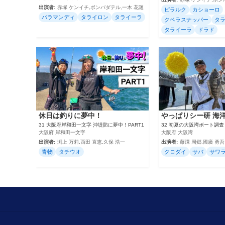
出演者:
赤塚 ケンイチ,ボンバダテル,一木 花漣
ピラルク
カショーロ
バラマンディ
タライロン
タライーラ
クベラスナッパー
タ
タライーラ
ドラド
休日は釣りに夢中！
やっぱりシー研 海
31 大阪府岸和田一文字 沖堤防に夢中！PART1
32 初夏の大阪湾ボート調査
大阪府 岸和田一文字
大阪府 大阪湾
出演者:
渕上 万莉,西田 直恵,久保 浩一
出演者:
藤澤 周郷,國廣 勇吾
青物
タチウオ
クロダイ
サバ
サワ