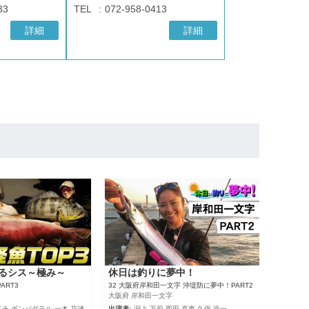
33
TEL
072-958-0413
詳細
詳細
るシス～極み～
休日は釣りに夢中！
ART3
32 大阪府岸和田一文字 沖堤防に夢中！PART2
大阪府 岸和田一文字
イチ,ボンバダテル,一木 花漣
出演者:
渕上 万莉,西田 直恵,久保 浩一