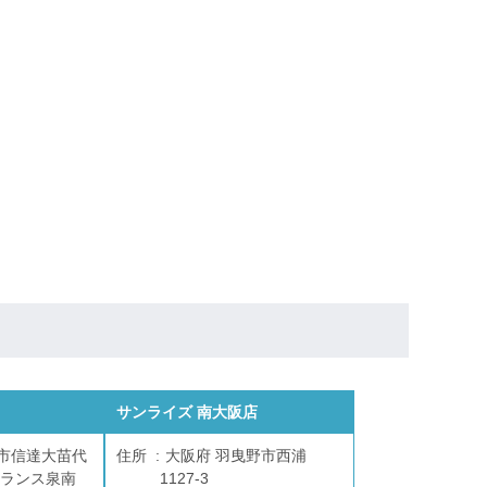
サンライズ 南大阪店
南市信達大苗代
住所
大阪府 羽曳野市西浦
ントランス泉南
1127-3