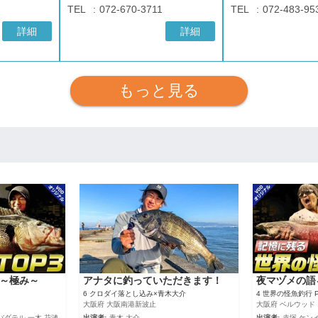
TEL
072-670-3711
TEL
072-483-95
詳細
詳細
もっと見る
～極み～
アナタに釣っていただきます！
夜マヅメの語
6 クロダイ落とし込み×青木大介
4 世界の怪魚釣行 P
大阪府 大阪南港新波止
大阪府 ベルウッド
バダテル,一木 花漣
出演者:
青木 大介
出演者:
赤塚 ケン