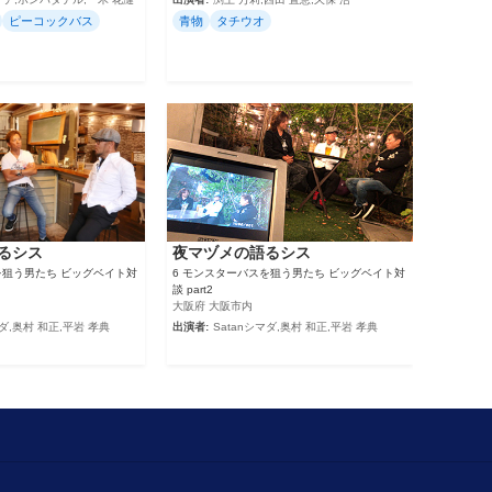
ピーコックバス
青物
タチウオ
るシス
夜マヅメの語るシス
を狙う男たち ビッグベイト対
6 モンスターバスを狙う男たち ビッグベイト対
談 part2
大阪府 大阪市内
マダ,奥村 和正,平岩 孝典
出演者:
Satanシマダ,奥村 和正,平岩 孝典