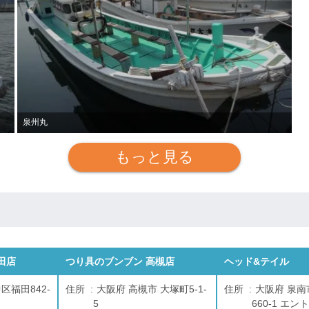
泉州丸
もっと見る
田店
つり具のブンブン 高槻店
ヘッド&テイル
区福田842-
住所
大阪府 高槻市 大塚町5-1-
住所
大阪府 泉
5
660-1 エ