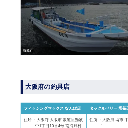
海蔵丸
大阪府の釣具店
フィッシングマックス なんば店
タックルベリー 堺福
住所
大阪府 大阪市 浪速区難波
住所
大阪府 堺市 中
中1丁目10番4号 南海野村
1