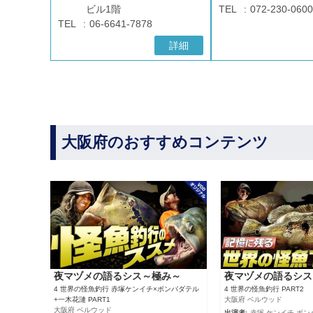
ビル1階
TEL
072-230-0600
TEL
06-6641-7878
詳細
大阪府のおすすめコンテンツ
夜マヅメの語るシス～極み～
夜マヅメの語るシス
4 世界の怪魚釣行 赤塚ケンイチ×ボンバダテル
4 世界の怪魚釣行 PART2
+一木花漣 PART1
大阪府 ベルウッド
大阪府 ベルウッド
出演者:
赤塚 ケンイチ,ボン