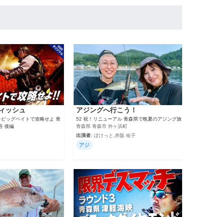
ィッシュ
アジングへ行こう！
をビッグベイトで攻略せよ 青
52 祝！リニューアル 青森県で晩夏のアジング旅
吾 後編
青森県 青森市 外ヶ浜町
出演者:
ぽけっと,井阪 祐子
アジ