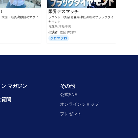
！
限界デスマッチ
 ホタテ大国・陸奥湾独自のマダイ
ラウンド3 後編 青森県津軽海峡のブラックダイ
ヤモンド
青森県 津軽海峡
出演者:
佐藤 偉知郎
クロマグロ
ン マガジン
その他
公式SNS
ご質問
オンラインショップ
プレゼント