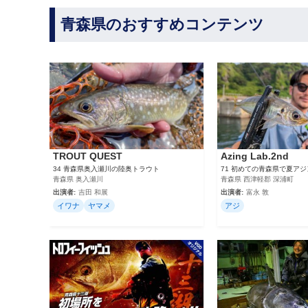
青森県のおすすめコンテンツ
TROUT QUEST
Azing Lab.2nd
34 青森県奥入瀬川の陸奥トラウト
71 初めての青森県で夏ア
青森県 奥入瀬川
青森県 西津軽郡 深浦町
出演者:
吉田 和展
出演者:
富永 敦
イワナ
ヤマメ
アジ