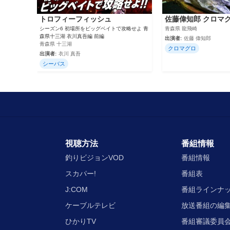
トロフィーフィッシュ
佐藤偉知郎 クロマグ
シーズン6 初場所をビッグベイトで攻略せよ 青
青森県 龍飛崎
森県十三湖 衣川真吾編 前編
出演者:
佐藤 偉知郎
青森県 十三湖
クロマグロ
出演者:
衣川 真吾
シーバス
視聴方法
番組情報
釣りビジョンVOD
番組情報
スカパー!
番組表
J:COM
番組ラインナ
ケーブルテレビ
放送番組の編
ひかりTV
番組審議委員会