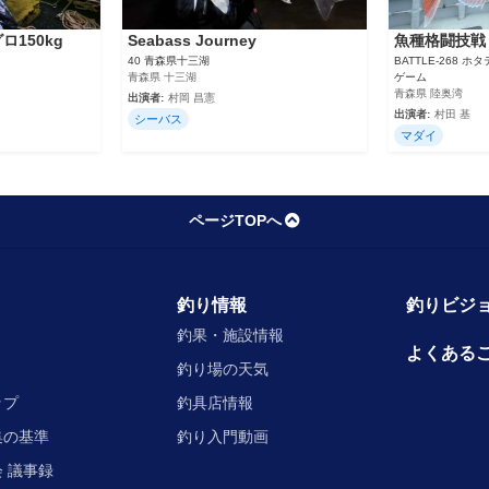
ロ150kg
Seabass Journey
魚種格闘技戦
40 青森県十三湖
BATTLE-268
青森県 十三湖
ゲーム
青森県 陸奥湾
出演者:
村岡 昌憲
出演者:
村田 基
シーバス
マダイ
ページTOPへ
釣り情報
釣りビジョ
釣果・施設情報
よくある
釣り場の天気
ップ
釣具店情報
集の基準
釣り入門動画
 議事録