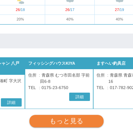
26
/
18
26
/
17
27
/
19
20%
40%
40%
ャン 八戸
フィッシングハウスKIYA
ますへい釣具店
住所
青森県 むつ市田名部 字前
住所
青森県 青森市
湊町 字大沢
田6-8
16
TEL
0175-23-6750
TEL
017-782-90
詳細
詳細
もっと見る