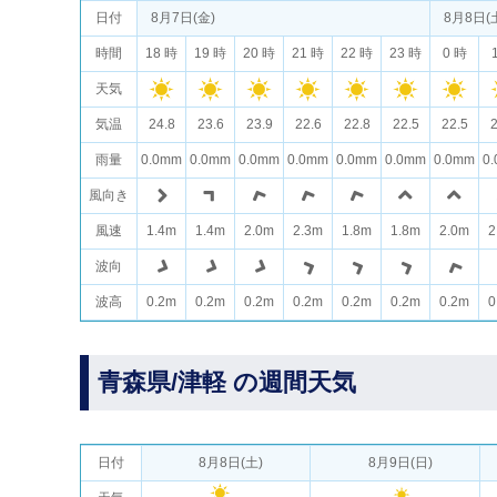
日付
8月7日(金)
8月8日(
時間
18 時
19 時
20 時
21 時
22 時
23 時
0 時
天気
気温
24.8
23.6
23.9
22.6
22.8
22.5
22.5
2
雨量
0.0mm
0.0mm
0.0mm
0.0mm
0.0mm
0.0mm
0.0mm
0
風向き
風速
1.4m
1.4m
2.0m
2.3m
1.8m
1.8m
2.0m
2
波向
波高
0.2m
0.2m
0.2m
0.2m
0.2m
0.2m
0.2m
0
青森県/津軽 の週間天気
日付
8月8日(土)
8月9日(日)