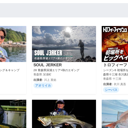
SOUL JERKER
トロフィーフ
ジング＆キャンプ
28 青森県深浦エリア×秋のエギング
シーズン6 初場所
青森県 深浦町
森県十三湖 衣川真
青森県 十三湖
出演者:
川上 英佑
出演者:
衣川 真吾
アオリイカ
シーバス