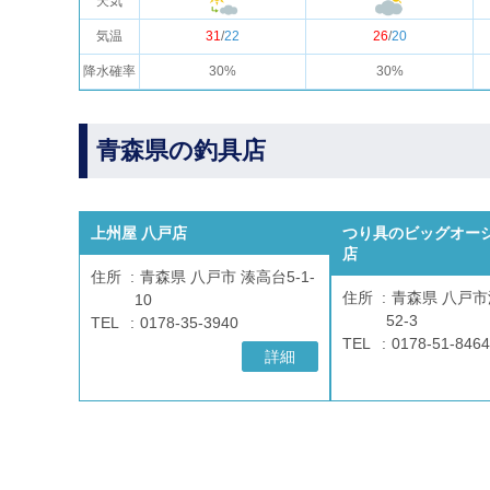
天気
気温
31
/
22
26
/
20
降水確率
30%
30%
青森県の釣具店
上州屋 八戸店
つり具のビッグオーシ
店
住所
青森県 八戸市 湊高台5-1-
住所
青森県 八戸市
10
52-3
TEL
0178-35-3940
TEL
0178-51-8464
詳細