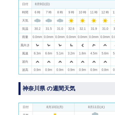
日付
8月9日(日)
時間
6 時
7 時
8 時
9 時
10 時
11 時
12 時
1
天気
気温
30.2
31.5
31.0
32.6
32.1
31.9
31.0
3
雨量
0.0mm
0.0mm
0.0mm
0.0mm
0.0mm
0.0mm
0.0mm
0
風向き
風速
6.3m
6.6m
5.1m
3.2m
1.8m
4.5m
5.6m
5
波向
波高
0.9m
0.9m
0.9m
0.9m
0.9m
0.9m
0.8m
0
神奈川県 の週間天気
日付
8月10日(月)
8月11日(火)