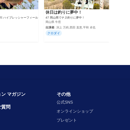
休日は釣りに夢中！
敷川 ハイプレッシャーフィール
47 岡山県でチヌ釣りに夢中！
岡山県 牛窓
出演者:
渕上 万莉,西田 直恵,平和 卓也
クロダイ
ン マガジン
その他
公式SNS
ご質問
オンラインショップ
プレゼント