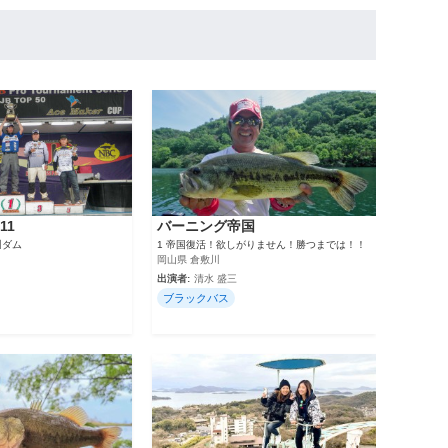
11
バーニング帝国
川ダム
1 帝国復活！欲しがりません！勝つまでは！！
岡山県 倉敷川
出演者:
清水 盛三
ブラックバス