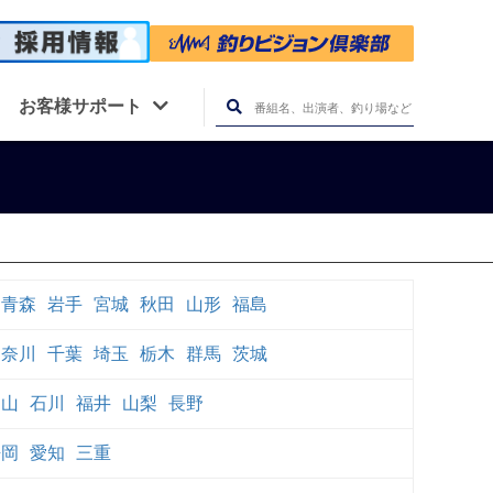
お客様サポート
青森
岩手
宮城
秋田
山形
福島
神奈川
千葉
埼玉
栃木
群馬
茨城
富山
石川
福井
山梨
長野
静岡
愛知
三重