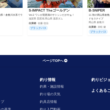
S-IMPACT Theゴールデン
B-SNIPER
山県！倉敷川水系でラ
Vol.2 ワシが琵琶湖のサトシンだがやぁ！
11 秋の岡山県倉
滋賀県 琵琶湖,岡山県 湯原ダム
ドをスナイプ
岡山県 倉敷川
出演者:
佐藤 信治
出演者:
赤松 健
ブラックバス
ブラックバス
ページTOPへ
釣り情報
釣りビジョ
釣果・施設情報
よくある
釣り場の天気
ップ
釣具店情報
集の基準
釣り入門動画