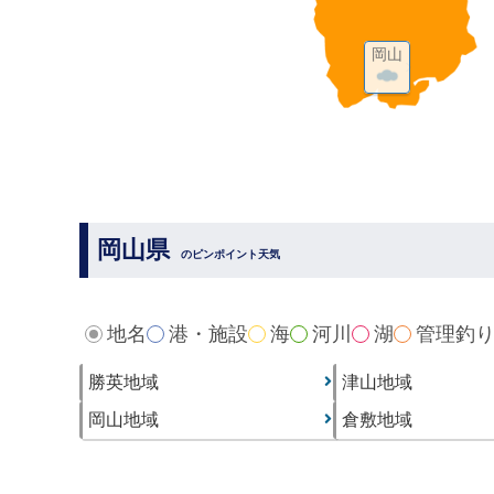
岡山
岡山県
のピンポイント天気
地名
港・施設
海
河川
湖
管理釣
勝英地域
津山地域
岡山地域
倉敷地域