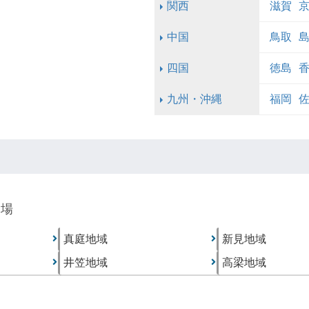
関西
滋賀
中国
鳥取
四国
徳島
九州・沖縄
福岡
り場
真庭地域
新見地域
井笠地域
高梁地域