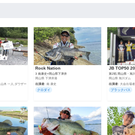
Rock Nation
JB TOP50 20
3 南康史×岡山県下津井
第2戦 岡山県・旭
岡山県 下津井港
岡山県 旭川ダム
,山木 一人,ダウザー
出演者:
南 康史
出演者:
大会出場者
クロダイ
ブラックバス