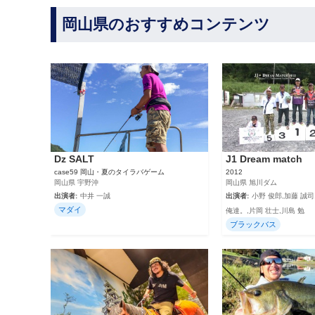
岡山県のおすすめコンテンツ
Dz SALT
J1 Dream match
case59 岡山・夏のタイラバゲーム
2012
岡山県 宇野沖
岡山県 旭川ダム
出演者:
中井 一誠
出演者:
小野 俊郎,加藤 誠司
マダイ
俺達。,片岡 壮士,川島 勉
ブラックバス