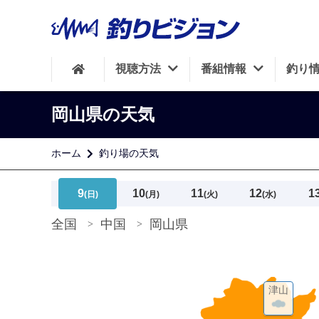
視聴方法
番組情報
釣り
岡山県の天気
ホーム
釣り場の天気
9
10
11
12
1
(日)
(月)
(火)
(水)
全国
中国
岡山県
津山