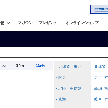
マガジン
プレゼント
オンラインショップ
情報
3
14
15
(木)
(金)
(土)
北海道・東北
北海道
関東
東京
北陸・甲信越
新潟
東海
岐阜