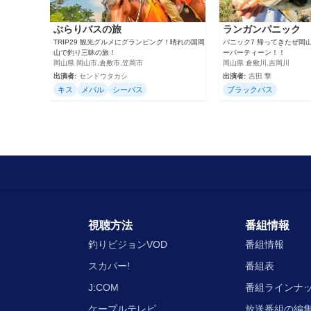
ぶらりバスの旅
ランガンパニック
TRIP29 観光グルメにグランピング！晴れの国岡
パニック7 帰ってきたぜ岡
山で釣り三昧の旅！
ーパーティーン！！
岡山県 岡山市,倉敷市,笠岡市
岡山県 倉敷川,吉岡川
出演者:
センドウタカシ
出演者:
吉田 撃
キス
メバル
シーバス
ブラックバス
視聴方法
番組情報
釣りビジョンVOD
番組情報
スカパー!
番組表
J:COM
番組ラインナ
ケーブルテレビ
放送番組の編