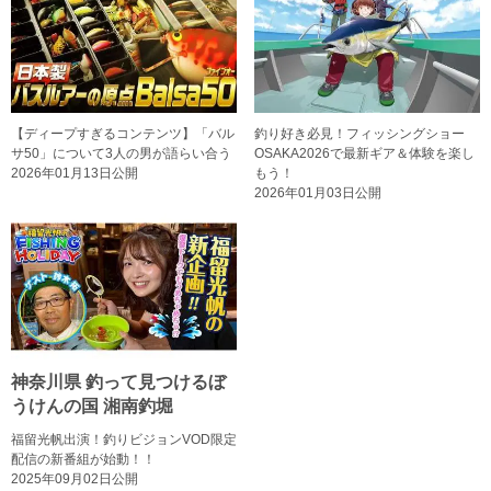
【ディープすぎるコンテンツ】「バル
釣り好き必見！フィッシングショー
サ50」について3人の男が語らい合う
OSAKA2026で最新ギア＆体験を楽し
2026年01月13日公開
もう！
2026年01月03日公開
神奈川県 釣って見つけるぼ
うけんの国 湘南釣堀
福留光帆出演！釣りビジョンVOD限定
配信の新番組が始動！！
2025年09月02日公開