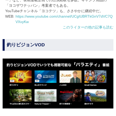
「ヨコザワテッパン」考案者でもある。
YouTubeチャンネル「ヨコテツ」も、ささやかに継続中だ。
WEB:
https://www.youtube.com/channel/UCgIUBRTkGnV7dVC7Q
VXvyKw
このライターの他の記事も読む
釣りビジョンVOD