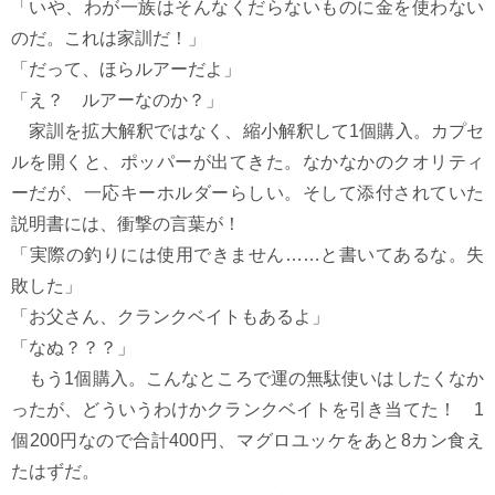
「いや、わが一族はそんなくだらないものに金を使わない
のだ。これは家訓だ！」
「だって、ほらルアーだよ」
「え？ ルアーなのか？」
家訓を拡大解釈ではなく、縮小解釈して1個購入。カプセ
ルを開くと、ポッパーが出てきた。なかなかのクオリティ
ーだが、一応キーホルダーらしい。そして添付されていた
説明書には、衝撃の言葉が！
「実際の釣りには使用できません……と書いてあるな。失
敗した」
「お父さん、クランクベイトもあるよ」
「なぬ？？？」
もう1個購入。こんなところで運の無駄使いはしたくなか
ったが、どういうわけかクランクベイトを引き当てた！ 1
個200円なので合計400円、マグロユッケをあと8カン食え
たはずだ。