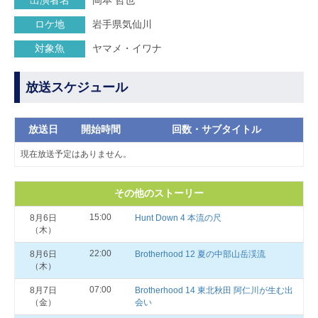
出演者名
岡本 哲也
ロケ地
岩手県気仙川
対象魚
ヤマメ・イワナ
放送スケジュール
放送日
開始時間
回数・サブタイトル
現在放送予定はありません。
その他のストーリー
15:00
8月6日
Hunt Down 4 本流の尺
（木）
22:00
8月6日
Brotherhood 12 夏の中部山岳渓流
（木）
07:00
8月7日
Brotherhood 14 東北秋田 阿仁川が生む出
（金）
会い