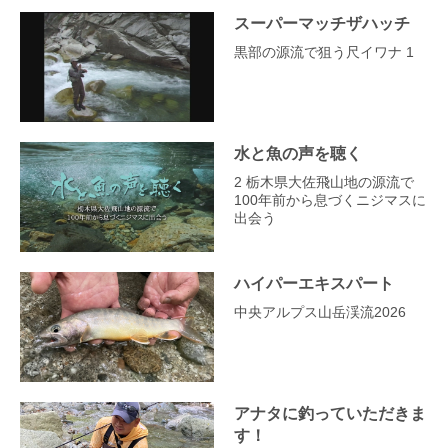
スーパーマッチザハッチ
黒部の源流で狙う尺イワナ 1
水と魚の声を聴く
2 栃木県大佐飛山地の源流で
100年前から息づくニジマスに
出会う
ハイパーエキスパート
中央アルプス山岳渓流2026
アナタに釣っていただきま
す！