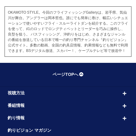
OKAMOTO STYLE。今回のフライフィッシングGalleryは、岩手県、気仙
川が舞台。アングラーは岡本哲也。誰にでも簡単に巻け、幅広いシチュエ
ーションで使いやすいフライ・スルーライトダンを紹介する。このフライ
を使って、♯1のロッドでロングティペットとリーダーを巧みに操作し、
良型を狙う。 バスフィッシング、沖釣りをはじめ、さまざまなジャンル
の番組を放送している日本で唯一の釣り専門チャンネル『釣りビジョン』
公式サイト。多数の動画、全国の釣具店情報、釣果情報なども無料で利用
できます。BSデジタル放送、スカパー！、ケーブルテレビ等で放送中！
ページTOPへ
視聴方法
番組情報
釣り情報
釣りビジョン マガジン