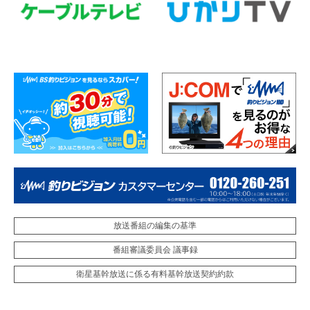
放送番組の編集の基準
番組審議委員会 議事録
衛星基幹放送に係る有料基幹放送契約約款