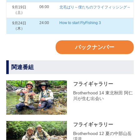
06:00
9月19日
北毛ばり～僕たちのフライフィッシング～
（土）
24:00
How to start FlyFishing 3
9月24日
（木）
バックナンバー
関連番組
フライギャラリー
Brotherhood 14 東北秋田 阿仁
川が生む出会い
フライギャラリー
Brotherhood 12 夏の中部山岳
渓流