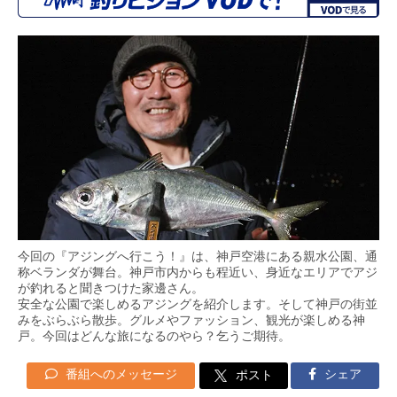
今回の『アジングへ行こう！』は、神戸空港にある親水公園、通
称ベランダが舞台。神戸市内からも程近い、身近なエリアでアジ
が釣れると聞きつけた家邊さん。
安全な公園で楽しめるアジングを紹介します。そして神戸の街並
みをぶらぶら散歩。グルメやファッション、観光が楽しめる神
戸。今回はどんな旅になるのやら？乞うご期待。
番組へのメッセージ
シェア
ポスト