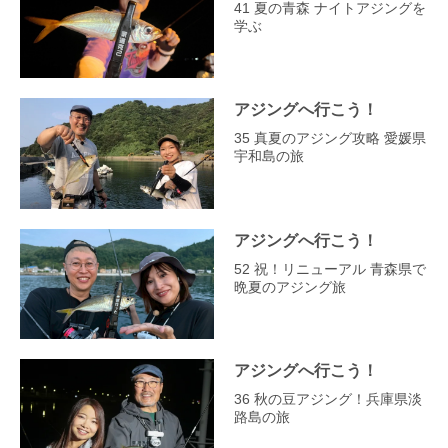
41 夏の青森 ナイトアジングを
学ぶ
アジングへ行こう！
35 真夏のアジング攻略 愛媛県
宇和島の旅
アジングへ行こう！
52 祝！リニューアル 青森県で
晩夏のアジング旅
アジングへ行こう！
36 秋の豆アジング！兵庫県淡
路島の旅