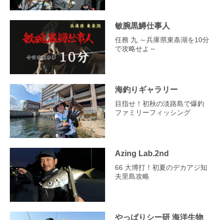
敏腕黒鱒仕事人
任務 九 ～兵庫県東条湖を10分
で攻略せよ～
海釣りギャラリー
目指せ！初秋の淡路島で爆釣
ファミリーフィッシング
Azing Lab.2nd
66 大博打！初夏のデカアジ知
夫里島攻略
やっぱりシー研 海洋生物