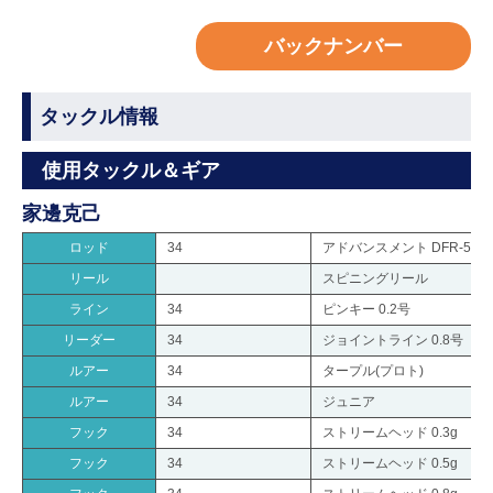
バックナンバー
タックル情報
使用タックル＆ギア
家邊克己
ロッド
34
アドバンスメント DFR-511
リール
スピニングリール
ライン
34
ピンキー 0.2号
リーダー
34
ジョイントライン 0.8号
ルアー
34
タープル(プロト)
ルアー
34
ジュニア
フック
34
ストリームヘッド 0.3g
フック
34
ストリームヘッド 0.5g