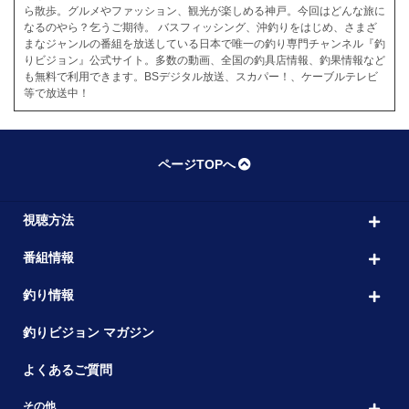
ら散歩。グルメやファッション、観光が楽しめる神戸。今回はどんな旅に
なるのやら？乞うご期待。 バスフィッシング、沖釣りをはじめ、さまざ
まなジャンルの番組を放送している日本で唯一の釣り専門チャンネル『釣
りビジョン』公式サイト。多数の動画、全国の釣具店情報、釣果情報など
も無料で利用できます。BSデジタル放送、スカパー！、ケーブルテレビ
等で放送中！
ページTOPへ
視聴方法
番組情報
釣り情報
釣りビジョン マガジン
よくあるご質問
その他