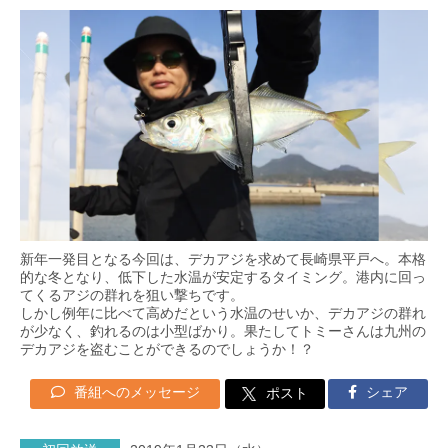
新年一発目となる今回は、デカアジを求めて長崎県平戸へ。本格
的な冬となり、低下した水温が安定するタイミング。港内に回っ
てくるアジの群れを狙い撃ちです。
しかし例年に比べて高めだという水温のせいか、デカアジの群れ
が少なく、釣れるのは小型ばかり。果たしてトミーさんは九州の
デカアジを盗むことができるのでしょうか！？
番組へのメッセージ
シェア
ポスト