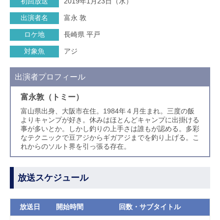
初回放送
2019年1月23日（水）
出演者名
富永 敦
ロケ地
長崎県 平戸
対象魚
アジ
出演者プロフィール
富永敦（トミー）
富山県出身、大阪市在住。1984年４月生まれ。三度の飯
よりキャンプが好き。休みはほとんどキャンプに出掛ける
事が多いとか。しかし釣りの上手さは誰もが認める。多彩
なテクニックで豆アジからギガアジまでを釣り上げる。こ
れからのソルト界を引っ張る存在。
放送スケジュール
放送日
開始時間
回数・サブタイトル