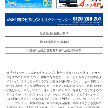
放送番組の編集の基準
番組審議委員会 議事録
衛星基幹放送に係る有料基幹放送契約約款
45 九州でデカアジ攻略＆冬キャンプ。新年一発目となる今回は、デカア
ジを求めて長崎県平戸へ。本格的な冬となり、低下した水温が安定するタ
イミング。港内に回ってくるアジの群れを狙い撃ちです。 しかし例年に
比べて高めだという水温のせいか、デカアジの群れが少なく、釣れるのは
小型ばかり。果たしてトミーさんは九州のデカアジを盗むことができるの
でしょうか！？ バスフィッシング、沖釣りをはじめ、さまざまなジャン
ルの番組を放送している日本で唯一の釣り専門チャンネル『釣りビジョ
ン』公式サイト。多数の動画、全国の釣具店情報、釣果情報なども無料で
利用できます。BSデジタル放送、スカパー！、ケーブルテレビ等で放送