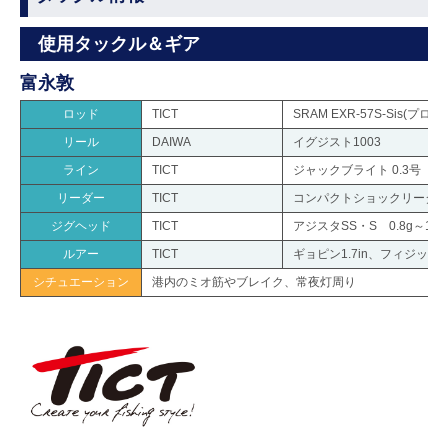
使用タックル＆ギア
富永敦
ロッド
TICT
SRAM EXR-57S-Sis(プロ
リール
DAIWA
イグジスト1003
ライン
TICT
ジャックブライト 0.3号
リーダー
TICT
コンパクトショックリーダー 
ジグヘッド
TICT
アジスタSS・S 0.8g～1.5
ルアー
TICT
ギョピン1.7in、フィジットヌ
シチュエーション
港内のミオ筋やブレイク、常夜灯周り