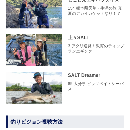
154 熊本県天草・牛深の旅 真
夏のデカイカゲットなり！？
上々SALT
3 アタリ連発！敦賀のティップ
ランエギング
SALT Dreamer
89 大分県 ビッグベイトシーバ
ス
釣りビジョン視聴方法