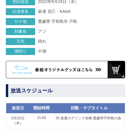
初回放送
2022年8月24日（水）
出演者名
家邊 克己・KANA
ロケ地
愛媛県 宇和島市 戸島
対象魚
アジ
天気
晴れ
潮回り
中潮
放送スケジュール
放送日
開始時間
回数・サブタイトル
15:00
8月20日
35 真夏のアジング攻略 愛媛県宇和島の旅
（木）