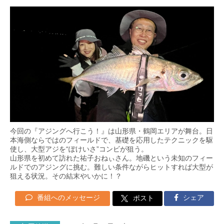
今回の『アジングへ行こう！』は山形県・鶴岡エリアが舞台。日
本海側ならではのフィールドで、基礎を応用したテクニックを駆
使し、大型アジを“ぽけいさ”コンビが狙う。
山形県を初めて訪れた祐子おねぃさん。地磯という未知のフィー
ルドでのアジングに挑む。難しい条件ながらヒットすれば大型が
狙える状況。その結末やいかに！？
番組へのメッセージ
シェア
ポスト