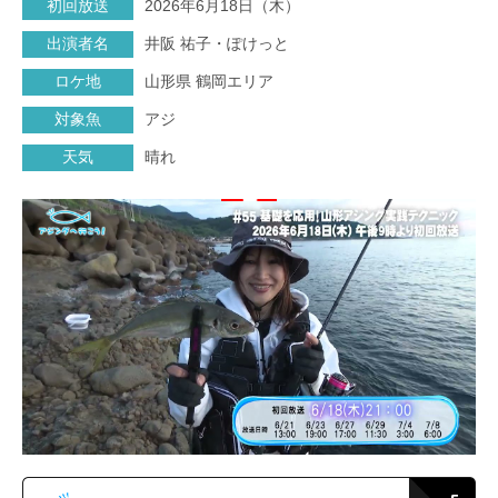
初回放送
2026年6月18日（木）
出演者名
井阪 祐子・ぽけっと
ロケ地
山形県 鶴岡エリア
対象魚
アジ
天気
晴れ