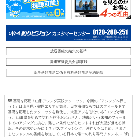
放送番組の編集の基準
番組審議委員会 議事録
衛星基幹放送に係る有料基幹放送契約約款
55 基礎を応用！山形アジング実践テクニック。今回の『アジングへ行こ
う！』は山形県・鶴岡エリアが舞台。日本海側ならではのフィールドで、
基礎を応用したテクニックを駆使し、大型アジを“ぽけいさ”コンビが狙
う。 山形県を初めて訪れた祐子おねぃさん。地磯という未知のフィール
ドでのアジングに挑む。難しい条件ながらヒットすれば大型が狙える状
況。その結末やいかに！？ バスフィッシング、沖釣りをはじめ、さまざ
まなジャンルの番組を放送している日本で唯一の釣り専門チャンネル『釣