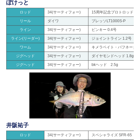
ぽけっと
ロッド
34(サーティフォー)
15周年記念プロトロッド HS
リール
ダイワ
プレッソLT1000S-P
ライン
34(サーティフォー)
ピンキー 0.4号
ライン(リーダー)
34(サーティフォー)
ジョイントライン 1.2号
ワーム
34(サーティフォー)
キメラベイト・パフネーク
ジグヘッド
34(サーティフォー)
ダイヤモンドヘッド 1.8g/2.5g
ジグヘッド
34(サーティフォー)
bkヘッド 2.5g
井阪祐子
ロッド
34(サーティフォー)
スペシャライズ SFR-65