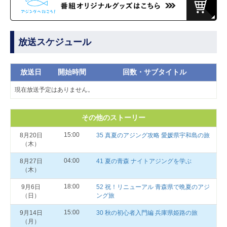
放送スケジュール
放送日
開始時間
回数・サブタイトル
現在放送予定はありません。
その他のストーリー
15:00
8月20日
35 真夏のアジング攻略 愛媛県宇和島の旅
（木）
04:00
8月27日
41 夏の青森 ナイトアジングを学ぶ
（木）
18:00
9月6日
52 祝！リニューアル 青森県で晩夏のアジ
（日）
ング旅
15:00
9月14日
30 秋の初心者入門編 兵庫県姫路の旅
（月）