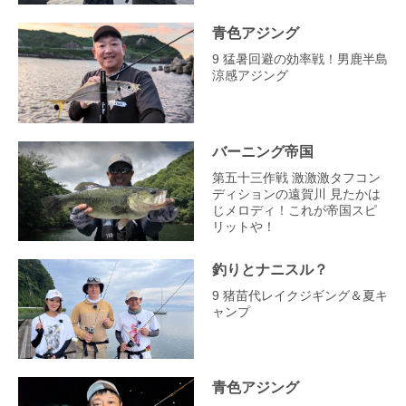
青色アジング
9 猛暑回避の効率戦！男鹿半島
涼感アジング
バーニング帝国
第五十三作戦 激激激タフコン
ディションの遠賀川 見たかは
じメロディ！これが帝国スピ
リットや！
釣りとナニスル？
9 猪苗代レイクジギング＆夏キ
ャンプ
青色アジング