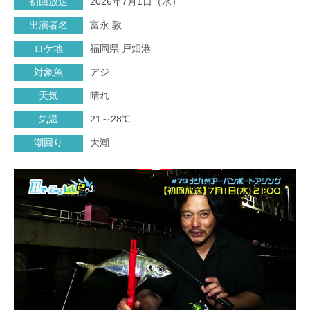
初回放送
2026年7月1日（水）
出演者名
富永 敦
ロケ地
福岡県 戸畑港
対象魚
アジ
天気
晴れ
気温
21～28℃
潮回り
大潮