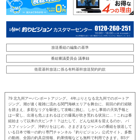
放送番組の編集の基準
番組審議委員会 議事録
衛星基幹放送に係る有料基幹放送契約約款
79 北九州アーバンボートアジング。 4年ぶりとなる北九州でのボートア
ジング。潮が速く複雑に流れる関門海峡エリアを舞台に、前回の釣行経験
を踏まえ、多彩なリグを駆使して攻略に挑む。 しかし事前の天気予報と
は一変し、出港も危ぶまれるほどの爆風が吹き荒れる状況に…！これは番
組始まって以来の大ピンチ！？はたして、どんな結末を迎えるのか。 バ
スフィッシング、沖釣りをはじめ、さまざまなジャンルの番組を放送して
いる日本で唯一の釣り専門チャンネル『釣りビジョン』公式サイト。多数
の動画、全国の釣具店情報、釣果情報なども無料で利用できます。BSデ