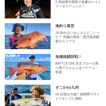
5 高知県中西部で真夏のベイト
フィネスアジング！
海釣り幕営
10 釣れないおじさんどこいっ
た？ 究極の美味！鹿児島県甑
島のスジアラ
魚種格闘技戦！
BATTLE-256 宮古ブルーの美
ら海でちゃんぷるーゲーム・
前篇
すごかby九州
64 目指せ大物！福岡県でライ
トジギングに挑戦