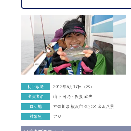
初回放送
2012年5月17日（木）
出演者名
山下 可乃・飯妻 武夫
ロケ地
神奈川県 横浜市 金沢区 金沢八景
対象魚
アジ