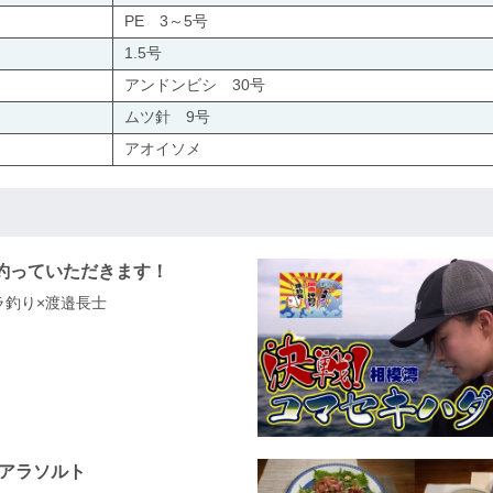
PE 3～5号
1.5号
アンドンビシ 30号
ムツ針 9号
アオイソメ
釣っていただきます！
カラ釣り×渡邉長士
h！アラソルト