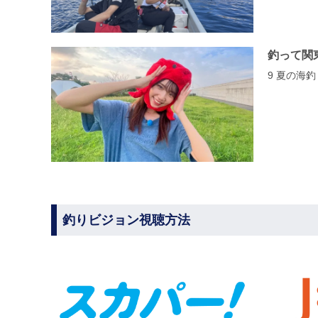
釣って関
9 夏の海
釣りビジョン視聴方法