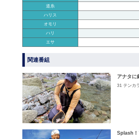
道糸
ハリス
オモリ
ハリ
エサ
関連番組
アナタに
31 テン
Splas