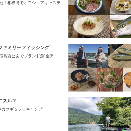
三冠！相模湾でオフショアキャステ
ファミリーフィッシング
東扇島西公園でブランド魚“金ア
！
ニスル？
湖ワカサギ＆ソロキャンプ