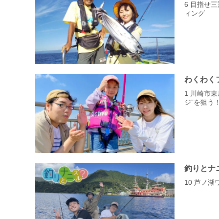
6 目指せ
ィング
わくわく
1 川崎市
ジ”を狙う
釣りとナ
10 芦ノ