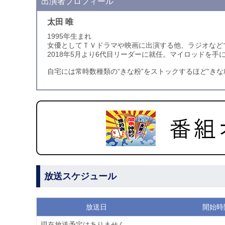
出演者プロフィール
太田 唯
1995年生まれ
女優としてＴＶドラマや映画に出演する他、ラジオなど
2018年5月より6代目リーダーに就任。マイロッドを
自宅には常時数種類の“きな粉”をストックするほど“き
放送スケジュール
放送日
開始時
現在放送予定はありません。