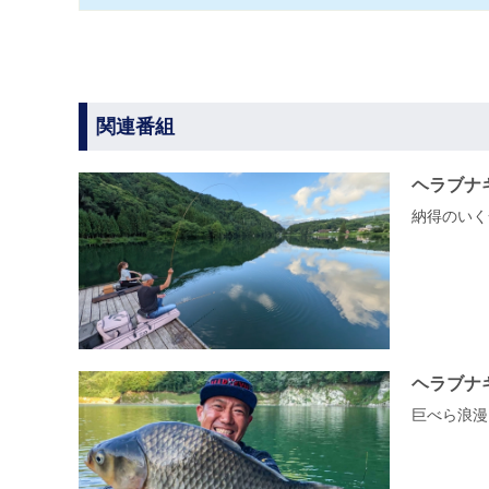
関連番組
ヘラブナ
納得のいく一
ヘラブナ
巨べら浪漫