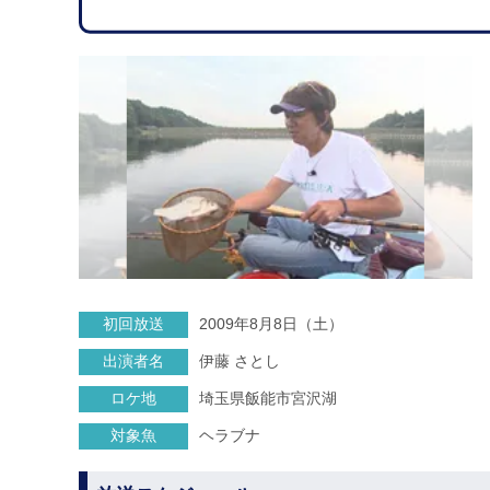
初回放送
2009年8月8日（土）
出演者名
伊藤 さとし
ロケ地
埼玉県飯能市宮沢湖
対象魚
ヘラブナ