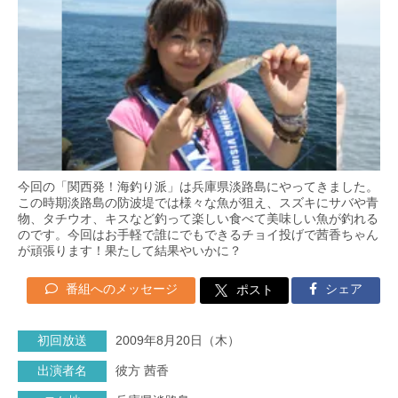
今回の「関西発！海釣り派」は兵庫県淡路島にやってきました。
この時期淡路島の防波堤では様々な魚が狙え、スズキにサバや青
物、タチウオ、キスなど釣って楽しい食べて美味しい魚が釣れる
のです。今回はお手軽で誰にでもできるチョイ投げで茜香ちゃん
が頑張ります！果たして結果やいかに？
番組へのメッセージ
シェア
ポスト
初回放送
2009年8月20日（木）
出演者名
彼方 茜香