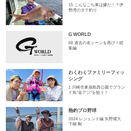
15 こんなこち東は嫌だ！？伊
勢湾のタテ釣り
G WORLD
68 過去の名シーンを再び！総
集編
わくわくファミリーフィッ
シング
1 川崎市東扇島西公園でブラン
ド魚“金アジ”を狙う！
熱釣プロ野球
2024 レジェンド編 矢野燿大
下柳 剛