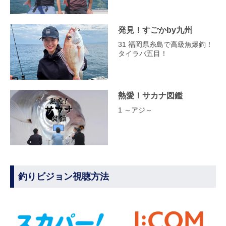
発見！すごかby九州
31 福岡県糸島で高級魚爆釣！
タイラバ五目！
熱愛！サカナ図鑑
1 ～アジ～
釣りビジョン視聴方法