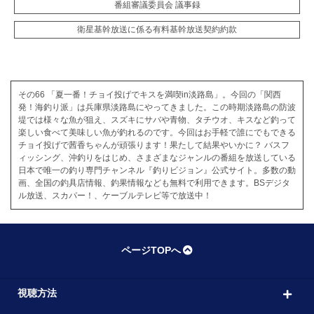
番組審議委員会 議事録
衛星基幹放送に係る有料基幹放送契約約款
その66 「夏一番！チョイ投げでキスを満喫in淡路島」。今回の「関西
発！海釣り派」は兵庫県淡路島にやってきました。この時期淡路島の防波
堤では様々な魚が狙え、スズキにサバや青物、タチウオ、キスなど釣って
楽しい食べて美味しい魚が釣れるのです。今回はお手軽で誰にでもできる
チョイ投げで茜香ちゃんが頑張ります！果たして結果やいかに？ バスフ
ィッシング、沖釣りをはじめ、さまざまなジャンルの番組を放送している
日本で唯一の釣り専門チャンネル『釣りビジョン』公式サイト。多数の動
画、全国の釣具店情報、釣果情報なども無料で利用できます。BSデジタ
ル放送、スカパー！、ケーブルテレビ等で放送中！
ページTOPへ
視聴方法