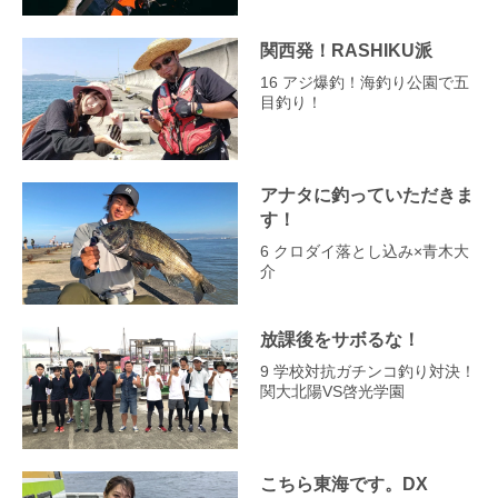
関西発！RASHIKU派
16 アジ爆釣！海釣り公園で五
目釣り！
アナタに釣っていただきま
す！
6 クロダイ落とし込み×青木大
介
放課後をサボるな！
9 学校対抗ガチンコ釣り対決！
関大北陽VS啓光学園
こちら東海です。DX