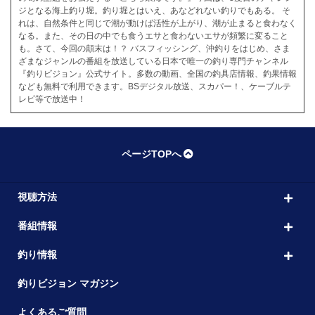
ジとなる海上釣り堀。釣り堀とはいえ、あなどれない釣りでもある。 そ
れは、自然条件と同じで潮が動けば活性が上がり、潮が止まると食わなく
なる。また、その日の中でも食うエサと食わないエサが頻繁に変ること
も。さて、今回の顛末は！？ バスフィッシング、沖釣りをはじめ、さま
ざまなジャンルの番組を放送している日本で唯一の釣り専門チャンネル
『釣りビジョン』公式サイト。多数の動画、全国の釣具店情報、釣果情報
なども無料で利用できます。BSデジタル放送、スカパー！、ケーブルテ
レビ等で放送中！
ページTOPへ
視聴方法
番組情報
釣り情報
釣りビジョン マガジン
よくあるご質問