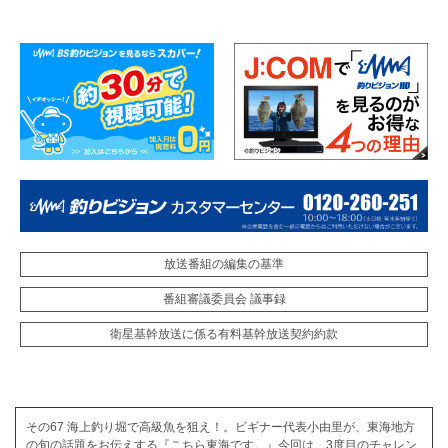
放送番組の編集の基準
番組審議委員会 議事録
衛星基幹放送に係る有料基幹放送契約約款
その67 海上釣り堀で高級魚を狙え！。ビギナー代表小由里が、東海地方
の旬の話題をお伝えする『こちら東海です。』今回は、3度目のチャレン