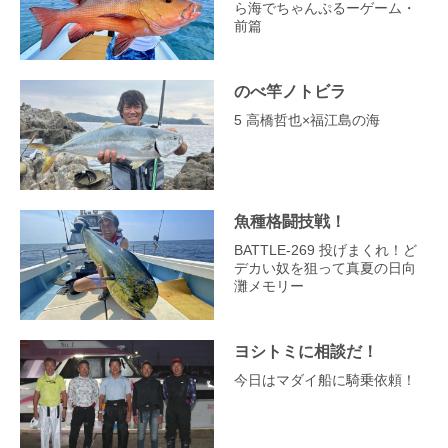
ら海でちゃんぷるーゲーム・
前篇
のべ竿ノトビラ
5 高橋哲也×福江島の海
魚種格闘技戦！
BATTLE-269 投げまくれ！ど
デカい奴を狙って真夏の日向
灘メモリー
ヨシトミに相談だ！
今日はマダイ船に騎乗依頼！