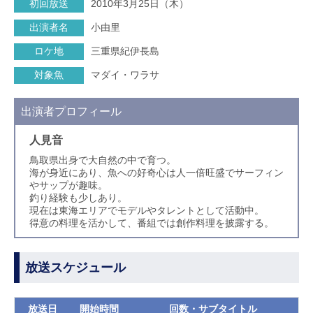
初回放送
2010年3月25日（木）
出演者名
小由里
ロケ地
三重県紀伊長島
対象魚
マダイ・ワラサ
出演者プロフィール
人見音
鳥取県出身で大自然の中で育つ。
海が身近にあり、魚への好奇心は人一倍旺盛でサーフィン
やサップが趣味。
釣り経験も少しあり。
現在は東海エリアでモデルやタレントとして活動中。
得意の料理を活かして、番組では創作料理を披露する。
放送スケジュール
放送日
開始時間
回数・サブタイトル