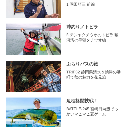
1 岡田順三 前編
沖釣りノトビラ
5 テンヤタチウオのトビラ 駿
河湾の早朝タチウオ編
ぶらりバスの旅
TRIP32 静岡県清水＆焼津の港
町で秋の魅力を発見旅！
魚種格闘技戦！
BATTLE-245 宮崎日向灘でっ
かいマヒマヒ夏ゲーム