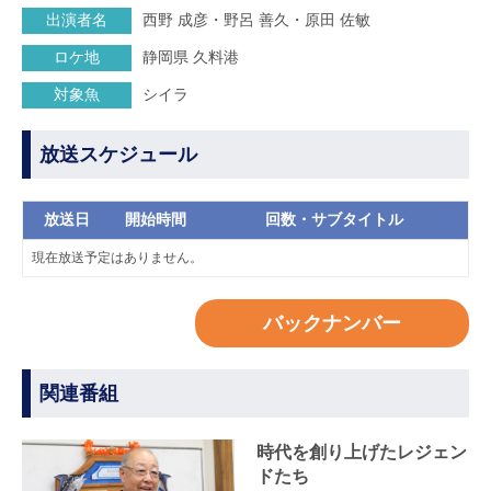
出演者名
西野 成彦・野呂 善久・原田 佐敏
ロケ地
静岡県 久料港
対象魚
シイラ
放送スケジュール
放送日
開始時間
回数・サブタイトル
現在放送予定はありません。
バックナンバー
関連番組
時代を創り上げたレジェン
ドたち