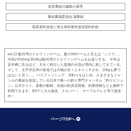
放送番組の編集の基準
番組審議委員会 議事録
衛星基幹放送に係る有料基幹放送契約約款
vol.22 駿河湾のドルフィンゲーム。夏のSWゲームと言えば「シイラ」。
今回のFishing BUMは駿河湾のドルフィンゲームをお送りする。 今年は
近年稀に見るほど、大きく蛇行した黒潮の分流が湾内に差してきている。
そして、太平洋沿岸の各地では大物が次々とキャッチされ、20kgも夢で
はないと言う…。 バスフィッシング、沖釣りをはじめ、さまざまなジャ
ンルの番組を放送している日本で唯一の釣り専門チャンネル『釣りビジョ
ン』公式サイト。多数の動画、全国の釣具店情報、釣果情報なども無料で
利用できます。BSデジタル放送、スカパー！、ケーブルテレビ等で放送
中！
ページTOPへ