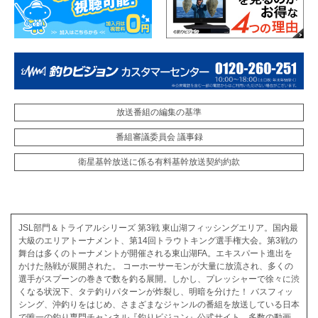
放送番組の編集の基準
番組審議委員会 議事録
衛星基幹放送に係る有料基幹放送契約約款
JSL部門＆トライアルシリーズ 第3戦 東山湖フィッシングエリア。国内最
大級のエリアトーナメント、第14回トラウトキング選手権大会。第3戦の
舞台は多くのトーナメントが開催される東山湖FA。エキスパート進出を
かけた熱戦が展開された。 コーホーサーモンが大量に放流され、多くの
選手がスプーンの巻きで数を釣る展開。しかし、プレッシャーで徐々に渋
くなる状況下、タテ釣りパターンが炸裂し、明暗を分けた！ バスフィッ
シング、沖釣りをはじめ、さまざまなジャンルの番組を放送している日本
で唯一の釣り専門チャンネル『釣りビジョン』公式サイト。多数の動画、