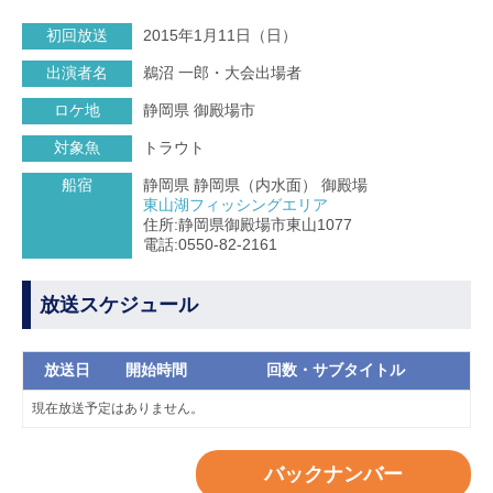
初回放送
2015年1月11日（日）
出演者名
鵜沼 一郎・大会出場者
ロケ地
静岡県 御殿場市
対象魚
トラウト
船宿
静岡県 静岡県（内水面） 御殿場
東山湖フィッシングエリア
住所:静岡県御殿場市東山1077
電話:0550-82-2161
放送スケジュール
放送日
開始時間
回数・サブタイトル
現在放送予定はありません。
バックナンバー