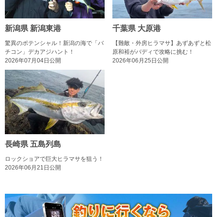
新潟県 新潟東港
千葉県 大原港
驚異のポテンシャル！新潟の海で「バ
【難敵・外房ヒラマサ】あずあずと松
チコン」デカアジハント！
原和裕がバディで攻略に挑む！
2026年07月04日公開
2026年06月25日公開
長崎県 五島列島
ロックショアで巨大ヒラマサを狙う！
2026年06月21日公開