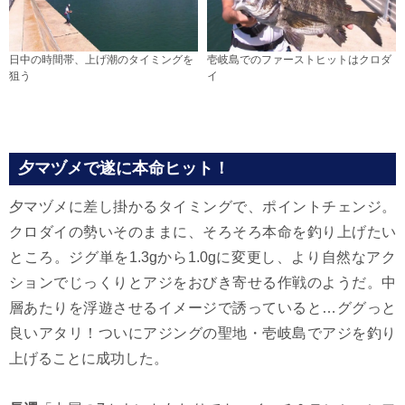
日中の時間帯、上げ潮のタイミングを
壱岐島でのファーストヒットはクロダ
狙う
イ
夕マヅメで遂に本命ヒット！
夕マヅメに差し掛かるタイミングで、ポイントチェンジ。
クロダイの勢いそのままに、そろそろ本命を釣り上げたい
ところ。ジグ単を1.3gから1.0gに変更し、より自然なアク
ションでじっくりとアジをおびき寄せる作戦のようだ。中
層あたりを浮遊させるイメージで誘っていると…ググっと
良いアタリ！ついにアジングの聖地・壱岐島でアジを釣り
上げることに成功した。