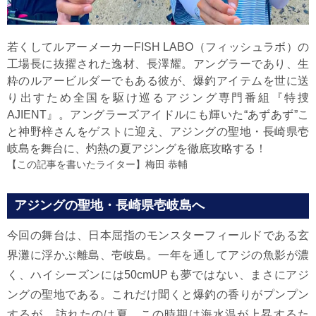
若くしてルアーメーカーFISH LABO（フィッシュラボ）の
工場長に抜擢された逸材、長澤耀。アングラーであり、生
粋のルアービルダーでもある彼が、爆釣アイテムを世に送
り出すため全国を駆け巡るアジング専門番組『特捜
AJIENT』。アングラーズアイドルにも輝いた“あずあず”こ
と神野梓さんをゲストに迎え、アジングの聖地・長崎県壱
岐島を舞台に、灼熱の夏アジングを徹底攻略する！
【この記事を書いたライター】
梅田 恭輔
アジングの聖地・長崎県壱岐島へ
今回の舞台は、日本屈指のモンスターフィールドである玄
界灘に浮かぶ離島、壱岐島。一年を通してアジの魚影が濃
く、ハイシーズンには50cmUPも夢ではない、まさにアジ
ングの聖地である。これだけ聞くと爆釣の香りがプンプン
するが、訪れたのは夏。この時期は海水温が上昇するた