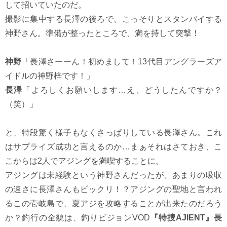
して招いていたのだ。
撮影に集中する長澤の後ろで、こっそりとスタンバイする
神野さん。準備が整ったところで、満を持して突撃！
神野
「長澤さーーん！初めまして！13代目アングラーズア
イドルの神野梓です！」
長澤
「よろしくお願いします…え、どうしたんですか？
（笑）」
と、特段驚く様子もなくさっぱりしている長澤さん。これ
はサプライズ成功と言えるのか…まぁそれはさておき、こ
こからは2人でアジングを満喫することに。
アジングは未経験という神野さんだったが、あまりの吸収
の速さに長澤さんもビックリ！？アジングの聖地と言われ
るこの壱岐島で、夏アジを攻略することが出来たのだろう
か？釣行の全貌は、釣りビジョンVOD
『特捜AJIENT』長