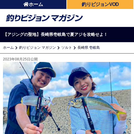
ホーム
釣りビジョンVOD
【アジングの聖地】長崎県壱岐島で夏アジを攻略せよ！
ホーム
釣りビジョン マガジン
ソルト
長崎県 壱岐島
2023年08月25日公開