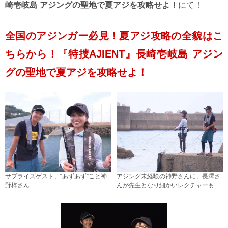
崎壱岐島 アジングの聖地で夏アジを攻略せよ！
にて！
全国のアジンガー必見！夏アジ攻略の全貌はこ
ちらから！『特捜AJIENT』長崎壱岐島 アジン
グの聖地で夏アジを攻略せよ！
サプライズゲスト、“あずあず”こと神
アジング未経験の神野さんに、長澤さ
野梓さん
んが先生となり細かいレクチャーも