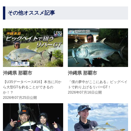
その他オススメ記事
沖縄県 那覇市
沖縄県 那覇市
【U35データベース#16】本当に川か
「僕の夢中がここにある」ビッグベイ
ら大型GTを釣ることができるの
トで釣り上げるリバーGT！
か！？
2026年07月16日公開
2026年07月25日公開