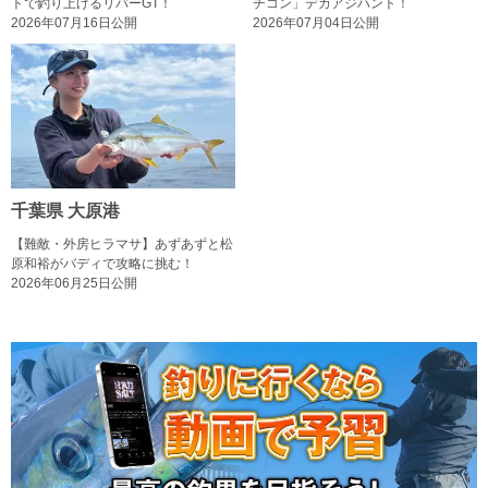
トで釣り上げるリバーGT！
チコン」デカアジハント！
2026年07月16日公開
2026年07月04日公開
千葉県 大原港
【難敵・外房ヒラマサ】あずあずと松
原和裕がバディで攻略に挑む！
2026年06月25日公開