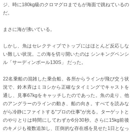
ジ、時に180kg級のクロマグロまでもが海面で跳ねているの
だ。
まさに海が沸いている。
しかし、魚はセレクティブでトップにはほとんど反応しな
い難しい状況。この海を切り開いたのは シンキングペンシ
ル「サーディンボール130S」 だった。
22名乗船の混雑した乗合船。各所からラインが飛び交う状
況で、鈴木斉はミヨシから正確なタイミングでキャストを
通し、見事67kgをキャッチしたのであった。魚の走り、他
のアングラーのラインの動き、船の向き。すべてを読みな
がら冷静にファイトする“プロの仕事”が光る。ターゲットと
のやりとりは時間にしてわずか6分30秒。さらに15kg前後
のキメジも複数追加し、圧倒的な存在感を見せた1日となっ