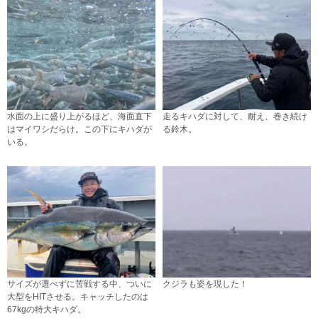
水面の上に盛り上がるほど、海面直下
走るキハダに対して、耐え、巻き続け
はマイワシだらけ。この下にキハダが
る鈴木。
いる。
サイズが選べずに苦戦する中、ついに
クジラも姿を現した！
大型をHITさせる。キャッチしたのは
67kgの特大キハダ。