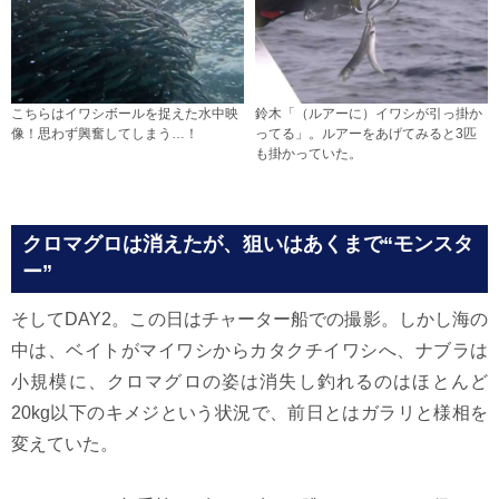
こちらはイワシボールを捉えた水中映
鈴木「（ルアーに）イワシが引っ掛か
像！思わず興奮してしまう…！
ってる」。ルアーをあげてみると3匹
も掛かっていた。
クロマグロは消えたが、狙いはあくまで“モンスタ
ー”
そしてDAY2。この日はチャーター船での撮影。しかし海の
中は、ベイトがマイワシからカタクチイワシへ、ナブラは
小規模に、クロマグロの姿は消失し釣れるのはほとんど
20kg以下のキメジという状況で、前日とはガラリと様相を
変えていた。