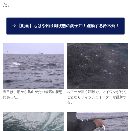
た。
⇒ 【動画】もはや釣り堀状態の銚子沖！躍動する鈴木斉！
当日は、朝から鳥山がたつ最高の状態
ルアーが届く距離で、マイワシがだん
にあった。
ごとなりフィッシュイーターが乱舞す
る。