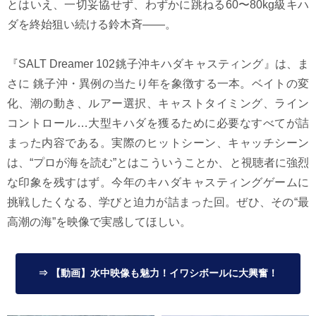
とはいえ、一切妥協せず、わずかに跳ねる60〜80kg級キハ
ダを終始狙い続ける鈴木斉――。
『SALT Dreamer 102銚子沖キハダキャスティング』は、ま
さに 銚子沖・異例の当たり年を象徴する一本。ベイトの変
化、潮の動き、ルアー選択、キャストタイミング、ライン
コントロール…大型キハダを獲るために必要なすべてが詰
まった内容である。実際のヒットシーン、キャッチシーン
は、“プロが海を読む”とはこういうことか、と視聴者に強烈
な印象を残すはず。今年のキハダキャスティングゲームに
挑戦したくなる、学びと迫力が詰まった回。ぜひ、その“最
高潮の海”を映像で実感してほしい。
⇒ 【動画】水中映像も魅力！イワシボールに大興奮！