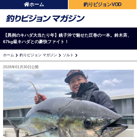
ホーム
釣りビジョンVOD
【異例のキハダ大当たり年】銚子沖で魅せた圧巻の一本。鈴木斉、
67kg級キハダとの豪快ファイト！
ホーム
釣りビジョン マガジン
ソルト
2026年01月30日公開