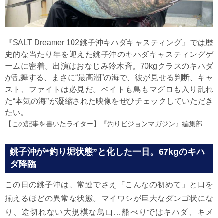
『SALT Dreamer 102銚子沖キハダキャスティング』では歴
史的な当たり年を迎えた銚子沖のキハダキャスティングゲ
ームに密着。出演はおなじみ鈴木斉。70kgクラスのキハダ
が乱舞する、まさに“最高潮”の海で、彼が見せる判断、キャ
スト、ファイトは必見だ。ベイトも鳥もマグロも入り乱れ
た“本気の海”が凝縮された映像をぜひチェックしていただき
たい。
【この記事を書いたライター】
『釣りビジョンマガジン』編集部
銚子沖が“釣り堀状態”と化した一日。67kgのキハ
ダ降臨
この日の銚子沖は、常連でさえ「こんなの初めて」と口を
揃えるほどの異常な状態。マイワシが巨大なダンゴ状にな
り、途切れない大規模な鳥山…船べりではキハダ、キメ