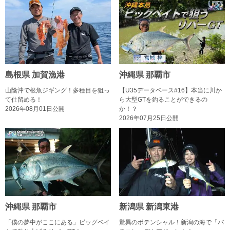
島根県 加賀漁港
沖縄県 那覇市
山陰沖で根魚ジギング！多種目を狙っ
【U35データベース#16】本当に川か
て仕留める！
ら大型GTを釣ることができるの
2026年08月01日公開
か！？
2026年07月25日公開
沖縄県 那覇市
新潟県 新潟東港
「僕の夢中がここにある」ビッグベイ
驚異のポテンシャル！新潟の海で「バ