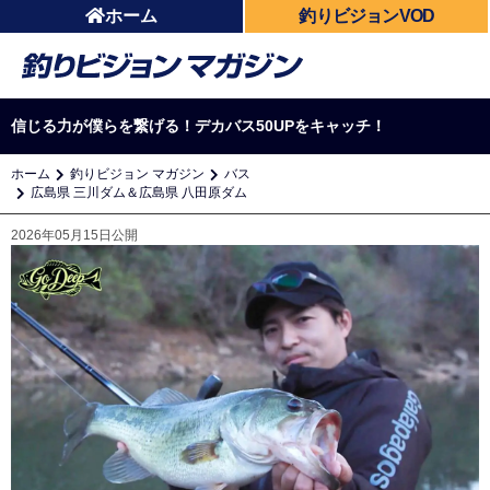
ホーム
釣りビジョンVOD
信じる力が僕らを繋げる！デカバス50UPをキャッチ！
ホーム
釣りビジョン マガジン
バス
広島県 三川ダム＆広島県 八田原ダム
2026年05月15日公開