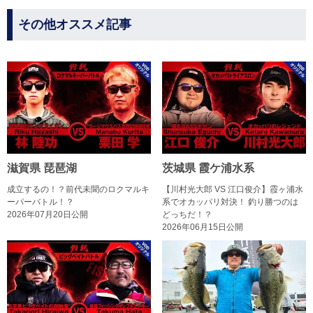
その他オススメ記事
滋賀県 琵琶湖
茨城県 霞ケ浦水系
成立するの！？前代未聞のロクマルキ
【川村光大郎 VS 江口俊介】霞ヶ浦水
ーパーバトル！？
系でオカッパリ対決！ 釣り勝つのは
2026年07月20日公開
どっちだ！？
2026年06月15日公開