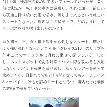
4月上旬、桜満開の春めいてきたフィールドだったが、ロケ
前に状況が一転！冬の寒さに逆戻り。それに加え、前日か
ら夜通し降り続いた雨で増水、濁りまで入るという厳しい
スタートとなった。鹿内はこの状況下で、どのようにして
デカバスを引き摺り出したのか？！
ロケ初日、三川ダム最上流部から釣りをスタート。増水に
より強い流れとなったところを「グレイス210」のリップを
外すことでナチュラルに流れに乗せて探っていく。しか
し、ホットスポットである対岸のバンク際を攻めるも反応
はない。ポイント移動を繰り返し、様々なルアーを使って
攻め歩くが、日暮れまであと1時間となってもノーチェイス
&ノーバイト。誰もが諦めモードとなる中、鹿内だけは最後
の1投まで諦めていなかった。