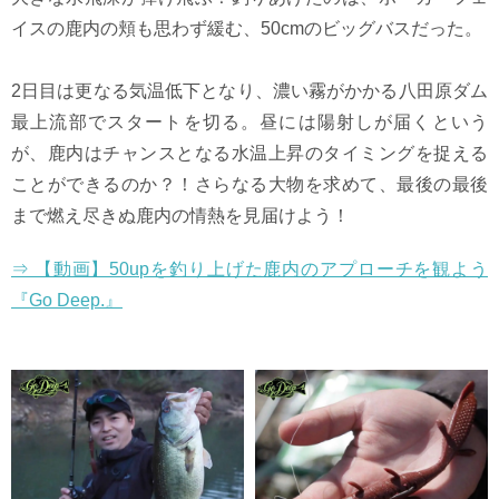
イスの鹿内の頬も思わず緩む、50cmのビッグバスだった。
2日目は更なる気温低下となり、濃い霧がかかる八田原ダム
最上流部でスタートを切る。昼には陽射しが届くという
が、鹿内はチャンスとなる水温上昇のタイミングを捉える
ことができるのか？！さらなる大物を求めて、最後の最後
まで燃え尽きぬ鹿内の情熱を見届けよう！
⇒ 【動画】50upを釣り上げた鹿内のアプローチを観よう
『Go Deep.』