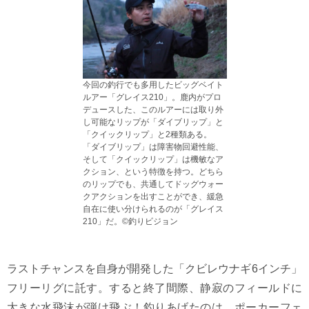
今回の釣行でも多用したビッグベイト
ルアー「グレイス210」。鹿内がプロ
デュースした、このルアーには取り外
し可能なリップが「ダイブリップ」と
「クイックリップ」と2種類ある。
「ダイブリップ」は障害物回避性能、
そして「クイックリップ」は機敏なア
クション、という特徴を持つ。どちら
のリップでも、共通してドッグウォー
クアクションを出すことができ、緩急
自在に使い分けられるのが「グレイス
210」だ。©釣りビジョン
ラストチャンスを自身が開発した「クビレウナギ6インチ」
フリーリグに託す。すると終了間際、静寂のフィールドに
大きな水飛沫が弾け飛ぶ！釣りあげたのは、ポーカーフェ