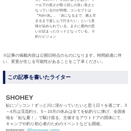
ール下の長さが取り回しの良い長さと
なっているのが特徴。コンセプトは
〝Ash=灰〟。「灰になるまで、燃え尽
きるまで楽しんで行きたい」という意
味が込められている。まさに鹿内の思
いが詰まったロッドとなっている。 ©
釣りビジョン
※記事の掲載内容は公開日時点のものになります。時間経過に伴
い、変更が生じる可能性があることをご了承ください。
この記事を書いたライター
SHOHEY
鮎にゾッコン！ずっと川に浸かっていたいと思う日々を過ごす。3
～4月は渓流釣り、5～10月の休みは全てを鮎釣りに捧げ、全国各
地を「鮎な夏！」で駆け巡る。主催するアウトドアの団体にて、
キャンプや釣り初心者のためのイベントなども開催。
instagram:
@hangover.camp