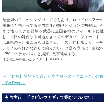
琵琶湖のフィッシングガイドでもあり、ロッドやルアーの
開発にも携わってる鹿内慧斗が釣りビジョンに初登場。今
まで培ってきた経験を武器に全国各地のフィールドに挑
む。今回の舞台は中国地方きってのデカバスフィールド、
広島県の三川ダム＆八田原ダム。「数が釣れるより、一発
デカイのを好きな釣りで釣りたい」と語る鹿内は、目標を
〝50upのデカバス〟と掲げ、見事達成する。
【この記事を書いたライター】
SHOHEY
⇒ 【動画】琵琶湖で磨いた鹿内慧斗のテクニックが炸裂
『Go Deep.』
有言実行！「クビレウナギ」で掴むデカバス！