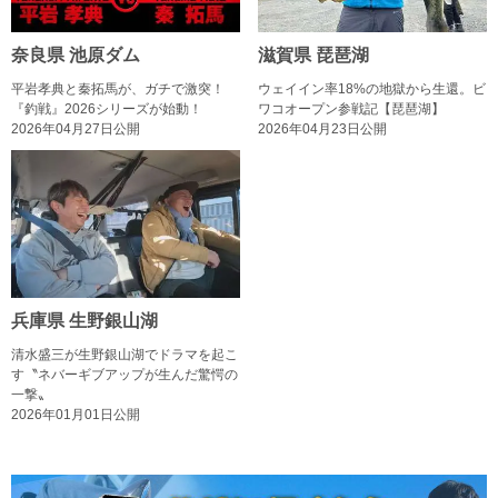
奈良県 池原ダム
滋賀県 琵琶湖
平岩孝典と秦拓馬が、ガチで激突！
ウェイイン率18%の地獄から生還。ビ
『釣戦』2026シリーズが始動！
ワコオープン参戦記【琵琶湖】
2026年04月27日公開
2026年04月23日公開
兵庫県 生野銀山湖
清水盛三が生野銀山湖でドラマを起こ
す〝ネバーギブアップが生んだ驚愕の
一撃〟
2026年01月01日公開