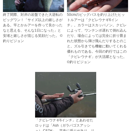
終了間際、対岸の岩盤できた大逆転の
50cmのビッグバスを釣り上げたヒッ
ビッグワン！「サイズ以上の嬉しさが
トルアーは「クビレウナギ6イン
ある。竿とかルアーを作って良かった
チ」。カラーはスカッパノン。クビレ
なと思える、そんな1日になった」と
によって、ワンテンポ遅れて倒れ込ん
安堵と嬉しさが混じる笑顔だった。 ©
だり、場合によっては完全に折り畳ま
釣りビジョン
れた状態から弾け飛んだりするとのこ
と。ズル引きでも機敏に動いてくれる
優れものである。今回の釣行ではこの
「クビレウナギ」が大活躍となった。
©釣りビジョン
「クビレウナギ6インチ」とあわせた
ロッドは「Ash（ガラパゴスアッシ
ュ） C67H」。竿先に張りがあり、リ