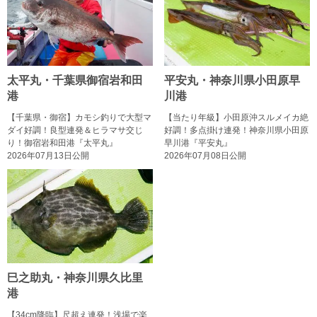
太平丸・千葉県御宿岩和田
平安丸・神奈川県小田原早
港
川港
【千葉県・御宿】カモシ釣りで大型マ
【当たり年級】小田原沖スルメイカ絶
ダイ好調！良型連発＆ヒラマサ交じ
好調！多点掛け連発！神奈川県小田原
り！御宿岩和田港『太平丸』
早川港『平安丸』
2026年07月13日公開
2026年07月08日公開
巳之助丸・神奈川県久比里
港
【34cm降臨】尺超え連発！浅場で楽