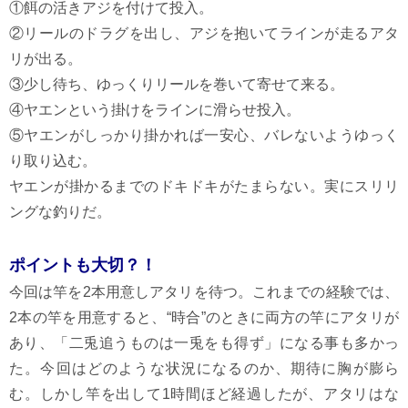
①餌の活きアジを付けて投入。
②リールのドラグを出し、アジを抱いてラインが走るアタ
リが出る。
③少し待ち、ゆっくりリールを巻いて寄せて来る。
④ヤエンという掛けをラインに滑らせ投入。
⑤ヤエンがしっかり掛かれば一安心、バレないようゆっく
り取り込む。
ヤエンが掛かるまでのドキドキがたまらない。実にスリリ
ングな釣りだ。
ポイントも大切？！
今回は竿を2本用意しアタリを待つ。これまでの経験では、
2本の竿を用意すると、“時合”のときに両方の竿にアタリが
あり、「二兎追うものは一兎をも得ず」になる事も多かっ
た。今回はどのような状況になるのか、期待に胸が膨ら
む。しかし竿を出して1時間ほど経過したが、アタリはな