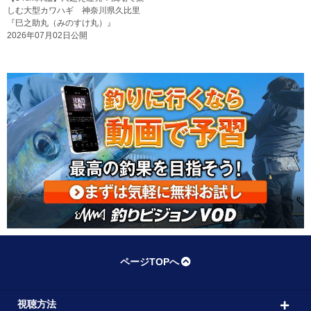
しむ大型カワハギ 神奈川県久比里
『巳之助丸（みのすけ丸）』
2026年07月02日公開
ページTOPへ
視聴方法