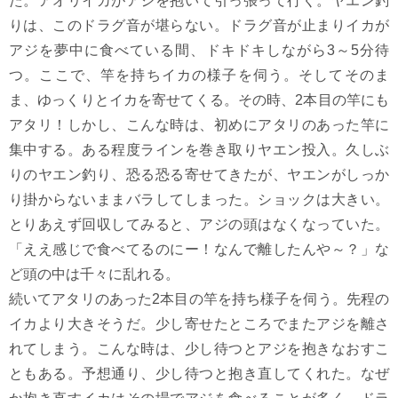
た。アオリイカがアジを抱いて引っ張って行く。ヤエン釣
りは、このドラグ音が堪らない。ドラグ音が止まりイカが
アジを夢中に食べている間、ドキドキしながら3～5分待
つ。ここで、竿を持ちイカの様子を伺う。そしてそのま
ま、ゆっくりとイカを寄せてくる。その時、2本目の竿にも
アタリ！しかし、こんな時は、初めにアタリのあった竿に
集中する。ある程度ラインを巻き取りヤエン投入。久しぶ
りのヤエン釣り、恐る恐る寄せてきたが、ヤエンがしっか
り掛からないままバラしてしまった。ショックは大きい。
とりあえず回収してみると、アジの頭はなくなっていた。
「ええ感じで食べてるのにー！なんで離したんや～？」な
ど頭の中は千々に乱れる。
続いてアタリのあった2本目の竿を持ち様子を伺う。先程の
イカより大きそうだ。少し寄せたところでまたアジを離さ
れてしまう。こんな時は、少し待つとアジを抱きなおすこ
ともある。予想通り、少し待つと抱き直してくれた。なぜ