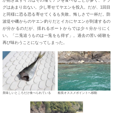
か抱き直すイカはその場でアジを食べることが多く、ドラ
グはあまり出ない。少し寄せてヤエンを投入。だが、1回目
と同様に恐る恐る寄せてくるも失敗。悔しさで一杯だ。防
波堤や磯からのヤエン釣りだとイカにヤエンが到達するの
が分かるのだが、揺れるボートからでは少々分かりにく
い。「二兎追うものは一兎をも得ず」。過去の苦い経験を
再び味わうことになってしまった。
美味しいところだけ食べられている
船長オススメポイントへ移動