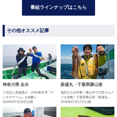
番組ラインナップはこちら
その他オススメ記事
神奈川県 走水
新盛丸・千葉県勝山港
三石忍と高槻慧が、2026東京湾〝テ
強烈な引き炸裂！勝山沖で大型スルメ
ンタチゲーム〟を紐解く
イカ攻略！千葉県勝山港『新盛丸』
2026年07月24日公開
2026年07月17日公開