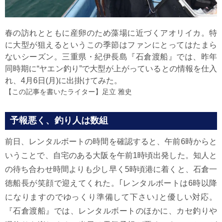
春の訪れとともに産卵のため藻場に近づくアオリイカ。特
に大型が狙えるというこの季節はファンにとってはたまら
ないシーズン。三重県・紀伊長島『石倉渡船』では、昨年
同時期に“ヤエン釣り”で大型が上がっているとの情報を仕入
れ、4月6日(月)に出掛けてみた。
【この記事を書いたライター】
足立 雅史
予報悪く、釣り人は数組
前日、レンタルボートの時間を確認すると、午前6時からと
いうことで、自宅のある大阪を午前1時頃出発した。知人と
の待ち合わせ時間よりも少し早く5時頃港に着くと、石倉一
徳船長が笑顔で迎えてくれた。｢レンタルボートは6時以降
になりますのでゆっくり準備して下さい｣と優しい対応。
『石倉渡船』では、レンタルボートのほかに、カセ釣りや