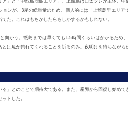
リア」と「中甑島鹿島エリア」。上甑島は口太グレが主体、中
ションが、3尾の総重量のため、個人的には「上甑島里エリア
当てた。これはもちかしたらもしかするかもしれない。
と向かう。甑島までは早くても1.5時間くらいはかかるため
あとは魚が釣れてくれることを祈るのみ。夜明けを待ちながら
いる」とのことで期待大である。また、産卵から回復し始めて
セットした。