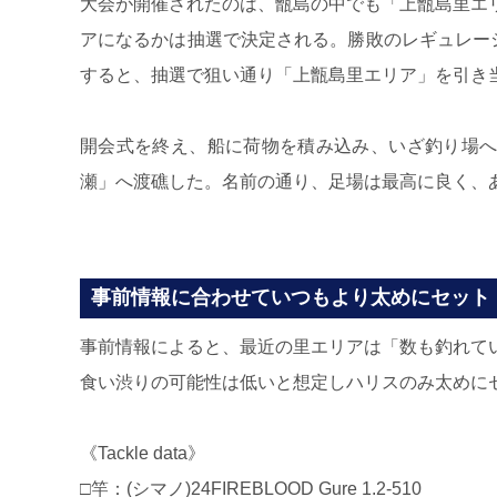
大会が開催されたのは、甑島の中でも「上甑島里エ
アになるかは抽選で決定される。勝敗のレギュレー
すると、抽選で狙い通り「上甑島里エリア」を引き
開会式を終え、船に荷物を積み込み、いざ釣り場へ
瀬」へ渡礁した。名前の通り、足場は最高に良く、
事前情報に合わせていつもより太めにセット
事前情報によると、最近の里エリアは「数も釣れて
食い渋りの可能性は低いと想定しハリスのみ太めに
《Tackle data》
□竿：(シマノ)24FIREBLOOD Gure 1.2-510