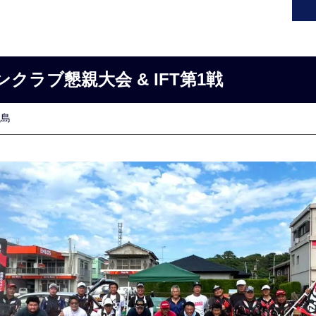
ラブ懇親大会 & IFT第1戦
甑島