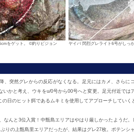
cmをゲット。 ©釣りビジョン
ヤイバ 閃烈グレライト6号がしっ
以降、突然グレからの反応がなくなる。足元にはカメ、さらに
いかと考え、ウキをu/0号から00号へと変更。足元付近で
この日のヒット餌であるムキミを使用してアプローチしていく
、なんと3位入賞！中甑島エリアはやはり厳しかったようだ。し
久しぶりの上甑島里エリアだったが、結果はグレ27枚。ポテンシ