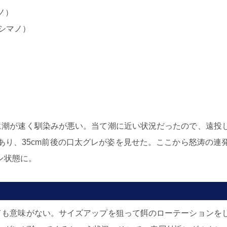
マノ）
（シマノ）
に潮が速く馴染みが悪い。当て潮に近い状況だったので、遠投
あり、35cm前後の口太グレが姿を見せた。ここから怒涛の連
ン状態に。
ても意味がない。サイズアップを狙って餌のローテーションを