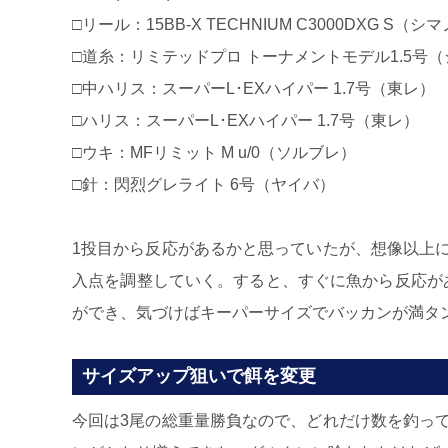
□リール：15BB-X TECHNIUM C3000DXG S（シ
□道糸：リミテッドプロ トーナメントモデル1.5号
□中ハリス：スーパーL･EXハイパー 1.7号（東レ）
□ハリス：スーパーL･EXハイパー 1.7号（東レ）
□ウキ：MFリミット M u/0（ソルブレ）
□針：閃烈グレライト 6号（ヤイバ）
1投目から反応があるかと思っていたが、想像以上
入点を調整していく。すると、すぐに魚から反応が
ができ、気づけばキーパーサイズでバッカンが満タ
サイズアップ狙いで餌を変更
今回は3尾の総重量勝負なので、どれだけ数を釣っ