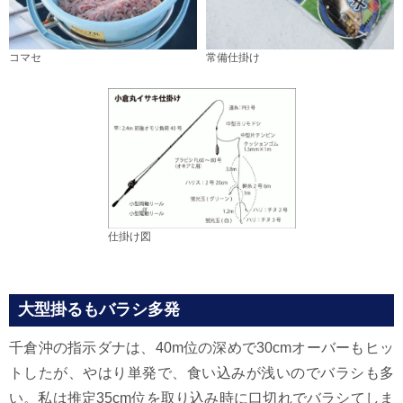
コマセ
常備仕掛け
仕掛け図
大型掛るもバラシ多発
千倉沖の指示ダナは、40m位の深めで30cmオーバーもヒッ
トしたが、やはり単発で、食い込みが浅いのでバラシも多
い。私は推定35cm位を取り込み時に口切れでバラシてしま