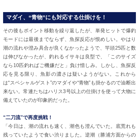
マダイ、“青物”にも対応する仕掛けを！
その後もポイント移動を繰り返したが、単発ヒットで爆釣
モードには最後までならず、魚探反応が恨めしい。やはり
潮の流れや澄み具合が良くなかったようで、竿頭25匹と数
は伸びなかったが、釣れるイサキは良型で、「このサイズ
なら10匹釣ればご機嫌だと」負け惜しみ。しかし、魚探反
応を見る限り、魚影の濃さは疑いようがない。これから
は“スペシャルゲスト”のマダイや“青物”も掛かるので油断出
来ない。常連たちはハリス3号以上の仕掛けを使って大物に
備えていたのが印象的だった。
“二刀流”で再度挑戦！
「今日は、潮の流れも速く、潮色も澄んでいた。底荒れも
残っていたようで食い渋りました。逆潮（勝浦方面からの