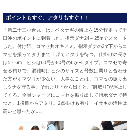
ポイントもすぐ、アタリもすぐ！！
「第二十三小倉丸」は、ベタナギの海上を15分程走って千
田沖のポイントに到着した。指示ダナ24～25mでスタート
した。付け餌、コマセ共オキアミ。指示ダナの2m下からコ
マセを振ってタナまで上げてアタリを待つ。仕掛けの長さ
は5～6m、ビシは60号か80号のLかFLタイプ。コマセで寄
せる釣りで、混雑時はビシのサイズと号数は周りと合わせ
た方がオマツリが少ない。大事なことは、コマセの振り出
しタナを守る事。それより下から出すと、“餌取り”が浮上し
てくる。全員シャープにコマセを振り出して指示ダナで待
つと、1投目からアタリ。2点掛けも有り、イサキの活性は
高いと思ったが…。