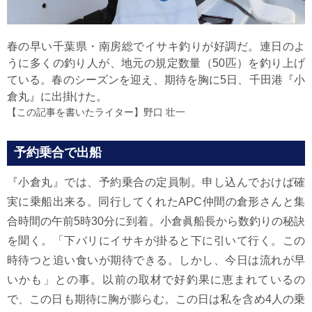
春の早い千葉県・南房総でイサキ釣りが好調だ。連日のよ
うに多くの釣り人が、地元の規定数量（50匹）を釣り上げ
ている。春のシーズンを迎え、期待を胸に5日、千田港『小
倉丸』に出掛けた。
【この記事を書いたライター】
野口 壮一
予約乗合で出船
『小倉丸』では、予約乗合の定員制。申し込んでおけば確
実に乗船出来る。同行してくれたAPC仲間の倉形さんと集
合時間の午前5時30分に到着。小倉眞船長から数釣りの秘訣
を聞く。「下バリにイサキが掛ると下に引いて行く。この
時待つと追い食いが期待できる。しかし、今日は流れが早
いかも」との事。以前の取材で好釣果に恵まれているの
で、この日も期待に胸が膨らむ。この日は私を含め4人の乗