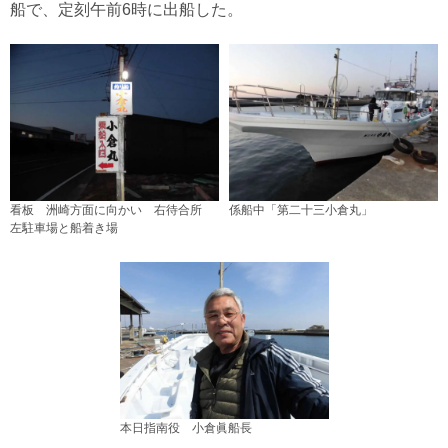
船で、定刻午前6時に出船した。
看板 洲崎方面に向かい 右待合所
係船中「第二十三小倉丸」
左駐車場と船着き場
本日指南役 小倉眞船長