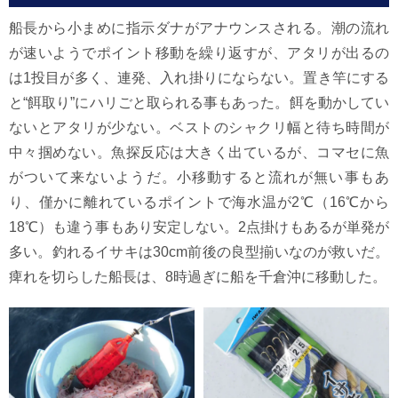
船長から小まめに指示ダナがアナウンスされる。潮の流れ
が速いようでポイント移動を繰り返すが、アタリが出るの
は1投目が多く、連発、入れ掛りにならない。置き竿にする
と“餌取り”にハリごと取られる事もあった。餌を動かしてい
ないとアタリが少ない。ベストのシャクリ幅と待ち時間が
中々掴めない。魚探反応は大きく出ているが、コマセに魚
がついて来ないようだ。小移動すると流れが無い事もあ
り、僅かに離れているポイントで海水温が2℃（16℃から
18℃）も違う事もあり安定しない。2点掛けもあるが単発が
多い。釣れるイサキは30cm前後の良型揃いなのが救いだ。
痺れを切らした船長は、8時過ぎに船を千倉沖に移動した。