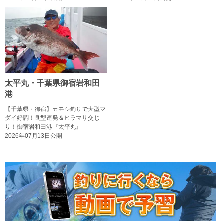
太平丸・千葉県御宿岩和田
港
【千葉県・御宿】カモシ釣りで大型マ
ダイ好調！良型連発＆ヒラマサ交じ
り！御宿岩和田港『太平丸』
2026年07月13日公開