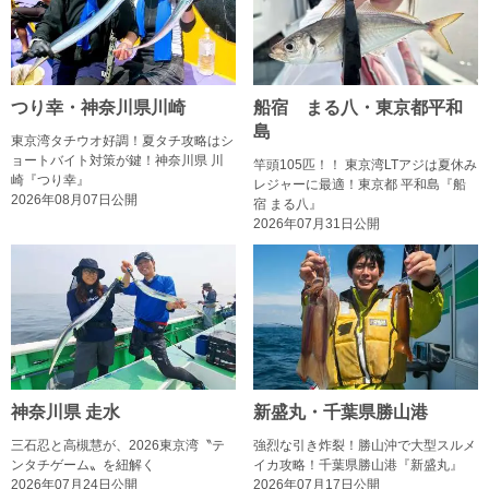
つり幸・神奈川県川崎
船宿 まる八・東京都平和
島
東京湾タチウオ好調！夏タチ攻略はシ
ョートバイト対策が鍵！神奈川県 川
竿頭105匹！！ 東京湾LTアジは夏休み
崎『つり幸』
レジャーに最適！東京都 平和島『船
2026年08月07日公開
宿 まる八』
2026年07月31日公開
神奈川県 走水
新盛丸・千葉県勝山港
三石忍と高槻慧が、2026東京湾〝テ
強烈な引き炸裂！勝山沖で大型スルメ
ンタチゲーム〟を紐解く
イカ攻略！千葉県勝山港『新盛丸』
2026年07月24日公開
2026年07月17日公開