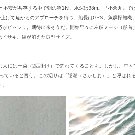
不安が共存する中で朝の第1投。水深は38m。『小倉丸』で
分上げて魚からのアプローチを待つ。船長はGPS、魚群探知機
応がビッシリ。期待出来そうだ。開始早々に左舷ミヨシ（船首
はイサキ。縞が消えた良型サイズ。
人には一荷（2匹掛け）で釣れてくることも。しかし、中々“
まっていると言う。この辺りは「逆潮（さかしお）」と呼ばれ
す。