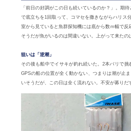
「前日の好調がこの日も続いているのか？」。期待と
で底立ちを1回取って、コマセを撒きながらハリス
室から見ていると魚群探知機には底から数ｍ幅で反
そうだが魚がいるのは間違いない。上がって来たの
狙いは「逆潮」
その後も船中でイサキが釣れ続いた。2本バリで挑む
GPSの船の位置が全く動かない、つまりは潮が止
いそうだが、この日は全く流れない。不安が募りだ