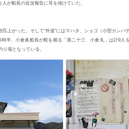
り人が船長の近況報告に耳を傾けていた。
も数匹上がった。そして“外道”にはマハタ、ショゴ（小型カンパ
5時半、小倉眞船長が舵を握る「第二十三 小倉丸」は計9人
釣り場となっている。