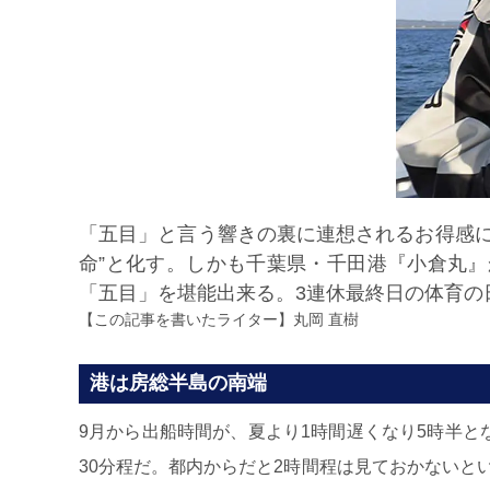
「五目」と言う響きの裏に連想されるお得感に弱
命”と化す。しかも千葉県・千田港『小倉丸
「五目」を堪能出来る。3連休最終日の体育の
【この記事を書いたライター】
丸岡 直樹
港は房総半島の南端
9月から出船時間が、夏より1時間遅くなり5時半と
30分程だ。都内からだと2時間程は見ておかないと