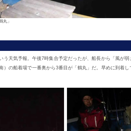
鶴丸」
いう天気予報。午後7時集合予定だったが、船長から「風が弱
南）の船着場で一番奥から3番目が「鶴丸」だ。早めに到着し