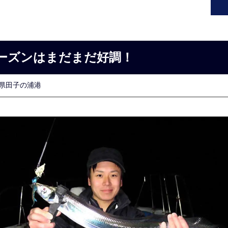
ーズンはまだまだ好調！
県田子の浦港