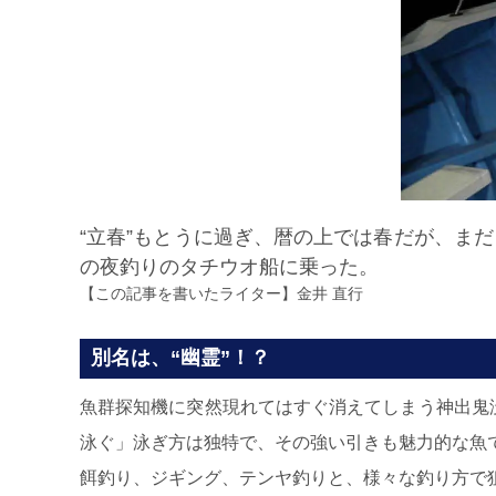
“立春”もとうに過ぎ、暦の上では春だが、ま
の夜釣りのタチウオ船に乗った。
【この記事を書いたライター】
金井 直行
別名は、“幽霊”！？
魚群探知機に突然現れてはすぐ消えてしまう神出鬼
泳ぐ」泳ぎ方は独特で、その強い引きも魅力的な魚
餌釣り、ジギング、テンヤ釣りと、様々な釣り方で