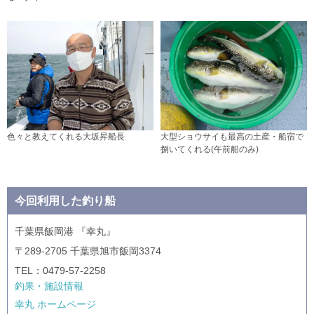
色々と教えてくれる大坂昇船長
大型ショウサイも最高の土産・船宿で
捌いてくれる(午前船のみ)
今回利用した釣り船
千葉県飯岡港 『幸丸』
〒289-2705 千葉県旭市飯岡3374
TEL：0479-57-2258
釣果・施設情報
幸丸 ホームページ