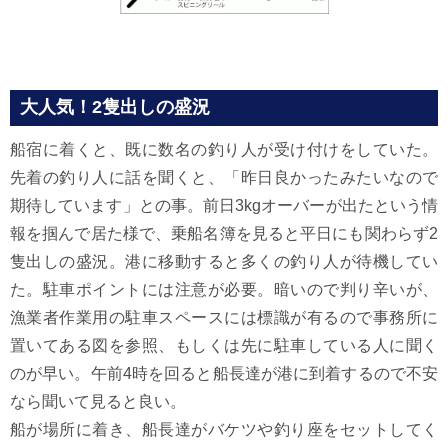
大人気！2隻出しの盛況
船宿に着くと、既に数名の釣り人が受け付けをしていた。
先着の釣り人に話を聞くと、「昨日良かったみたいなので
期待しています」との事。前日3kgオーバーが出たという情
報を掴んで居た様で、乗船名簿を見ると平日にも関わらず2
隻出しの盛況。港に移動すると多くの釣り人が待機してい
た。駐車ポイントには注意が必要。暗いので判り辛いが、
漁業者作業用の駐車スペースには標識が有るので事務所に
置いてある図を参照、もしくは先に駐車している人に聞く
のが早い。午前4時を回ると船長達が港に到着するので不安
なら聞いて見ると良い。
船が場所に着き、船長達がバケツや釣り座をセットしてく