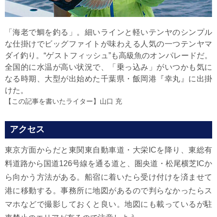
「海老で鯛を釣る」。細いラインと軽いテンヤのシンプル
な仕掛けでビッグファイトが味わえる人気の一つテンヤマ
ダイ釣り。“ゲストフィッシュ”も高級魚のオンパレードだ。
全国的に水温が高い状況で、「乗っ込み」がいつかも気に
なる時期、大型が出始めた千葉県・飯岡港『幸丸』に出掛
けた。
【この記事を書いたライター】
山口 充
アクセス
東京方面からだと東関東自動車道・大栄ICを降り、東総有
料道路から国道126号線を通る道と、圏央道・松尾横芝ICか
ら向かう方法がある。船宿に着いたら受け付けを済ませて
港に移動する。事務所に地図があるので判らなかったらス
マホなどで撮影しておくと良い。地図にも載っているが駐