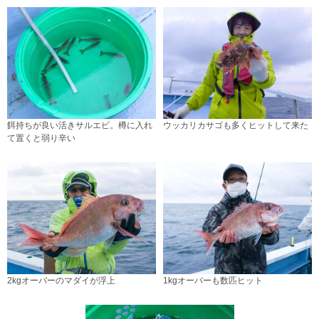
餌持ちが良い活きサルエビ。樽に入れ
ウッカリカサゴも多くヒットして来た
て置くと弱り辛い
2kgオーバーのマダイが浮上
1kgオーバーも数匹ヒット