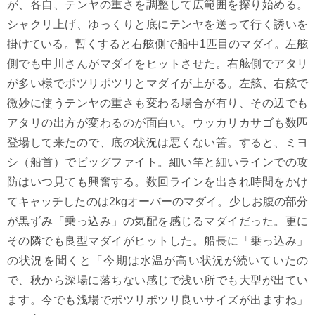
が、各自、テンヤの重さを調整して広範囲を探り始める。
シャクリ上げ、ゆっくりと底にテンヤを送って行く誘いを
掛けている。暫くすると右舷側で船中1匹目のマダイ。左舷
側でも中川さんがマダイをヒットさせた。右舷側でアタリ
が多い様でポツリポツリとマダイが上がる。左舷、右舷で
微妙に使うテンヤの重さも変わる場合が有り、その辺でも
アタリの出方が変わるのが面白い。ウッカリカサゴも数匹
登場して来たので、底の状況は悪くない筈。すると、ミヨ
シ（船首）でビッグファイト。細い竿と細いラインでの攻
防はいつ見ても興奮する。数回ラインを出され時間をかけ
てキャッチしたのは2kgオーバーのマダイ。少しお腹の部分
が黒ずみ「乗っ込み」の気配を感じるマダイだった。更に
その隣でも良型マダイがヒットした。船長に「乗っ込み」
の状況を聞くと「今期は水温が高い状況が続いていたの
で、秋から深場に落ちない感じで浅い所でも大型が出てい
ます。今でも浅場でポツリポツリ良いサイズが出ますね」