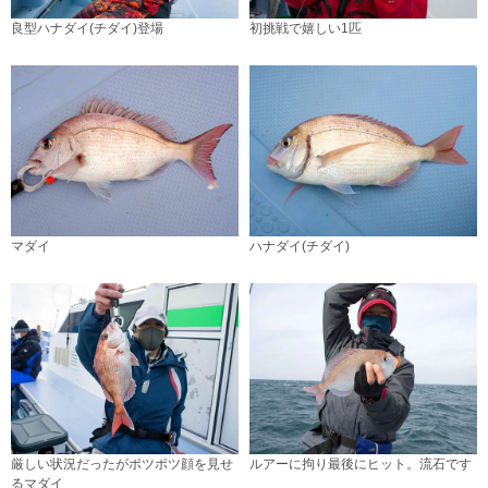
良型ハナダイ(チダイ)登場
初挑戦で嬉しい1匹
マダイ
ハナダイ(チダイ)
厳しい状況だったがポツポツ顔を見せ
ルアーに拘り最後にヒット。流石です
るマダイ