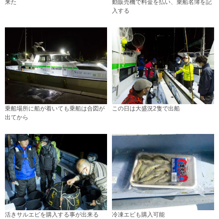
来た
動販売機で料金を払い、乗船名簿を記
入する
乗船場所に船が着いても乗船は合図が
この日は大盛況2隻で出船
出てから
活きサルエビを購入する事が出来る
冷凍エビも購入可能