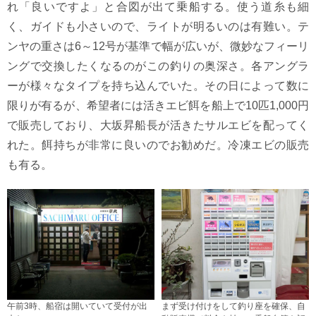
れ「良いですよ」と合図が出て乗船する。使う道糸も細
く、ガイドも小さいので、ライトが明るいのは有難い。テ
ンヤの重さは6～12号が基準で幅が広いが、微妙なフィーリ
ングで交換したくなるのがこの釣りの奥深さ。各アングラ
ーが様々なタイプを持ち込んでいた。その日によって数に
限りが有るが、希望者には活きエビ餌を船上で10匹1,000円
で販売しており、大坂昇船長が活きたサルエビを配ってく
れた。餌持ちが非常に良いのでお勧めだ。冷凍エビの販売
も有る。
午前3時、船宿は開いていて受付が出
まず受け付けをして釣り座を確保、自