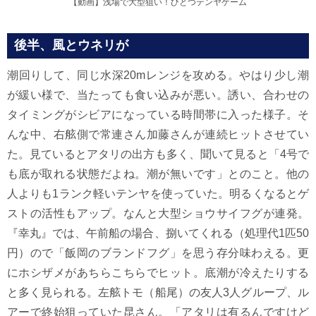
【動画】浅場で大型狙い！ひとつテンヤゲーム
後半、風とウネリが
潮回りして、同じ水深20mレンジを攻める。やはり少し潮
が緩い様で、当たっても食い込みが悪い。誘い、合わせの
タイミングがシビアになっている時間帯に入った様子。そ
んな中、右舷側で常連さん加藤さんが連続ヒットさせてい
た。見ているとアタリの出方も多く、聞いて見ると「4号で
も底が取れる状態だよね。潮が無いです」とのこと。他の
人よりも1ランク軽いテンヤを使っていた。明るくなるとゲ
ストの活性もアップ。なんと大型ショウサイフグが連発。
『幸丸』では、午前船の場合、捌いてくれる（処理代1匹50
円）ので「飯岡のブランドフグ」を思う存分味わえる。更
にホシザメがあちらこちらでヒット。底潮が冷えたりする
と多く見られる。左舷トモ（船尾）の友人3人グループ、ル
アーで終始狙っていた昆さん。「アタリは有るんですけど