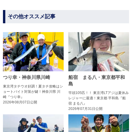
その他オススメ記事
つり幸・神奈川県川崎
船宿 まる八・東京都平和
島
東京湾タチウオ好調！夏タチ攻略はシ
ョートバイト対策が鍵！神奈川県 川
竿頭105匹！！ 東京湾LTアジは夏休み
崎『つり幸』
レジャーに最適！東京都 平和島『船
2026年08月07日公開
宿 まる八』
2026年07月31日公開