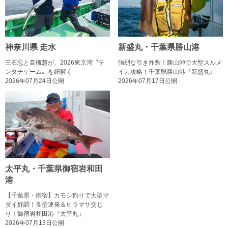
神奈川県 走水
新盛丸・千葉県勝山港
三石忍と高槻慧が、2026東京湾〝テ
強烈な引き炸裂！勝山沖で大型スルメ
ンタチゲーム〟を紐解く
イカ攻略！千葉県勝山港『新盛丸』
2026年07月24日公開
2026年07月17日公開
太平丸・千葉県御宿岩和田
港
【千葉県・御宿】カモシ釣りで大型マ
ダイ好調！良型連発＆ヒラマサ交じ
り！御宿岩和田港『太平丸』
2026年07月13日公開