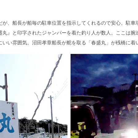
だが、船長が船毎の駐車位置を指示してくれるので安心。駐車
盛丸』と印字されたジャンパーを着た釣り人が数人。ここは腕
にいい雰囲気。沼田孝章船長が舵を取る「春盛丸」が桟橋に着