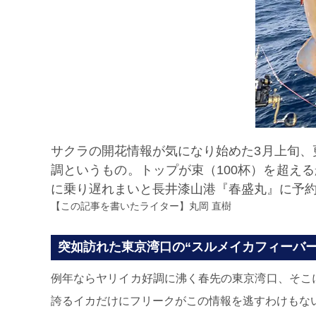
サクラの開花情報が気になり始めた3月上旬
調というもの。トップが束（100杯）を超え
に乗り遅れまいと長井漆山港『春盛丸』に予
【この記事を書いたライター】
丸岡 直樹
突如訪れた東京湾口の“スルメイカフィーバー
例年ならヤリイカ好調に沸く春先の東京湾口、そこ
誇るイカだけにフリークがこの情報を逃すわけもな