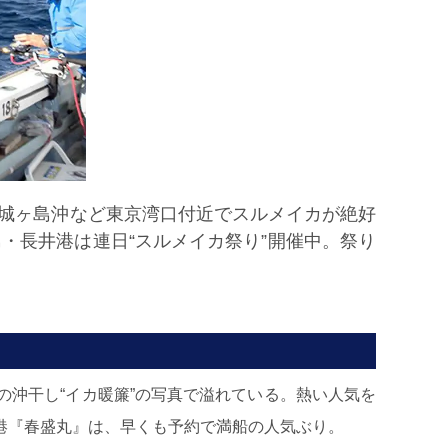
城ヶ島沖など東京湾口付近でスルメイカが絶好
・長井港は連日“スルメイカ祭り”開催中。祭り
沖干し“イカ暖簾”の写真で溢れている。熱い人気を
港『春盛丸』は、早くも予約で満船の人気ぶり。