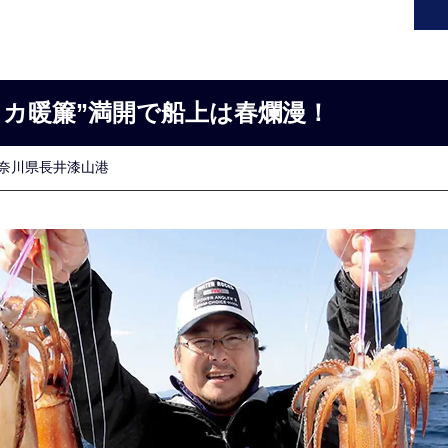
イカ暖簾”満開で船上は春爛漫！
奈川県長井漆山港