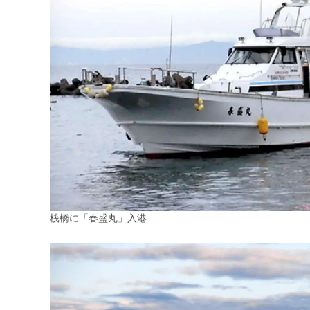
桟橋に「春盛丸」入港