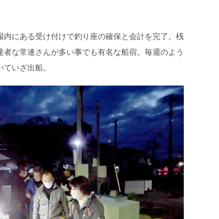
場内にある受け付けで釣り座の確保と会計を完了。桟
達者な常連さんが多い事でも有名な船宿。毎週のよう
いていざ出船。