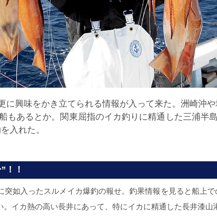
、更に興味をかき立てられる情報が入って来た。洲崎沖や
る船もあるとか。関東屈指のイカ釣りに精通した三浦半島
約を入れた。
”！！
に突如入ったスルメイカ爆釣の報せ。釣果情報を見ると船上での
い。イカ熱の高い長井にあって、特にイカに精通した長井漆山