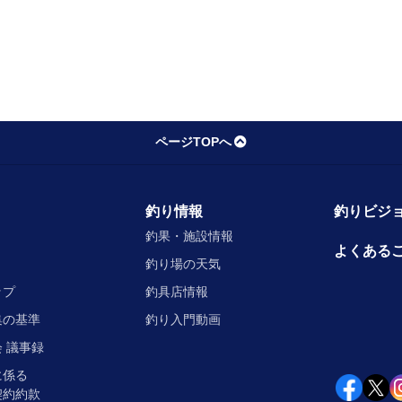
ページTOPへ
釣り情報
釣りビジョ
釣果・施設情報
よくある
釣り場の天気
ップ
釣具店情報
集の基準
釣り入門動画
 議事録
に係る
契約約款