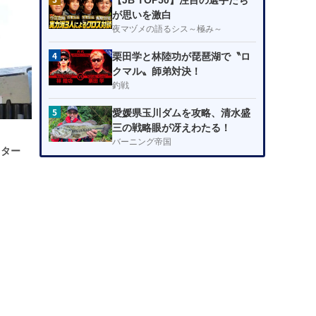
【JB TOP50】注目の選手たち
が思いを激白
夜マヅメの語るシス～極み～
4
栗田学と林陸功が琵琶湖で〝ロ
クマル〟師弟対決！
釣戦
5
愛媛県玉川ダムを攻略、清水盛
三の戦略眼が冴えわたる！
バーニング帝国
スター