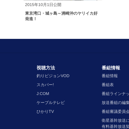
2015年10月1日公開
東京湾口・城ヶ島～洲崎沖のヤリイカ好
発進！
視聴方法
番組情報
釣りビジョンVOD
番組情報
スカパー!
番組表
J:COM
番組ラインナ
ケーブルテレビ
放送番組の編
ひかりTV
番組審議委員会
衛星基幹放送
有料基幹放送