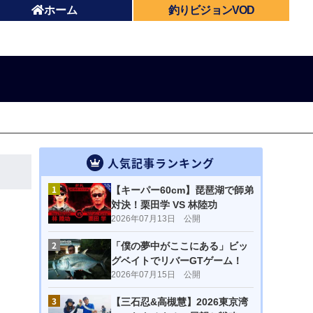
ホーム
釣りビジョンVOD
人気記事ランキング
1
【キーパー60cm】琵琶湖で師弟
対決！栗田学 VS 林陸功
2026年07月13日 公開
2
「僕の夢中がここにある」ビッ
グベイトでリバーGTゲーム！
2026年07月15日 公開
3
【三石忍&高槻慧】2026東京湾