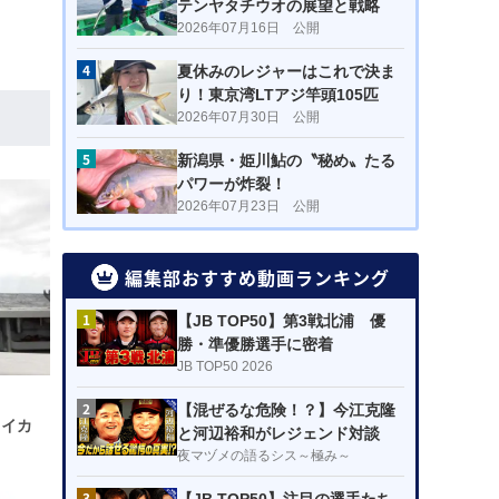
テンヤタチウオの展望と戦略
2026年07月16日 公開
4
夏休みのレジャーはこれで決ま
り！東京湾LTアジ竿頭105匹
2026年07月30日 公開
5
新潟県・姫川鮎の〝秘め〟たる
パワーが炸裂！
2026年07月23日 公開
編集部おすすめ動画ランキング
1
【JB TOP50】第3戦北浦 優
勝・準優勝選手に密着
JB TOP50 2026
2
【混ぜるな危険！？】今江克隆
リイカ
と河辺裕和がレジェンド対談
夜マヅメの語るシス～極み～
3