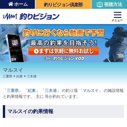
ホーム
視聴方法
釣りビジョン倶楽部
周辺の施設を見る
メニュー
マルスイ
三重県
紀東
三木浦
「
三重県
」 「
紀東
」 「
三木浦
」 の釣り場 「
マルスイ
」 の施設情報
と釣果情報です。 主に 等が釣れています。
マルスイの釣果情報