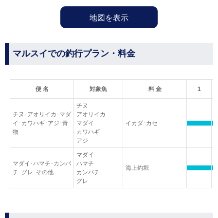
地図を表示
マルスイでの釣行プラン・料金
便 名
対象魚
料 金
1
チヌ
チヌ･アオリイカ･マダ
アオリイカ
イ･カワハギ･アジ･青
マダイ
イカダ･カセ
物
カワハギ
アジ
マダイ
マダイ･ハマチ･カンパ
ハマチ
海上釣堀
チ･グレ･その他
カンパチ
グレ