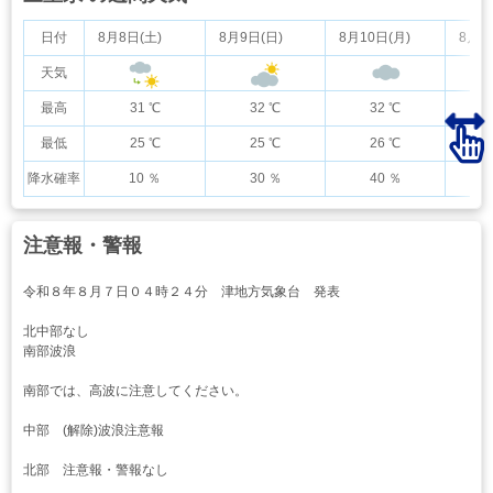
日付
8月8日(土)
8月9日(日)
8月10日(月)
8月1
天気
最高
31 ℃
32 ℃
32 ℃
最低
25 ℃
25 ℃
26 ℃
降水確率
10 ％
30 ％
40 ％
注意報・警報
令和８年８月７日０４時２４分 津地方気象台 発表
北中部なし
南部波浪
南部では、高波に注意してください。
中部 (解除)波浪注意報
北部 注意報・警報なし