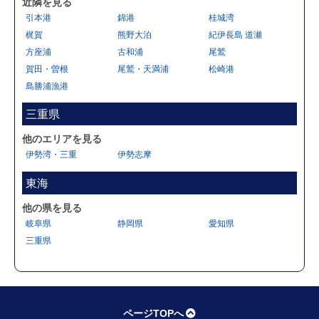
近隣を見る
引本港
錦港
桂城湾
梶賀
熊野大泊
紀伊長島 道瀬
方座浦
古和浦
尾鷲
賀田・曽根
尾鷲・天満浦
松崎港
島勝浦漁港
三重県
他のエリアを見る
伊勢湾・三重
伊勢志摩
東海
他の県を見る
岐阜県
静岡県
愛知県
三重県
ページTOPへ