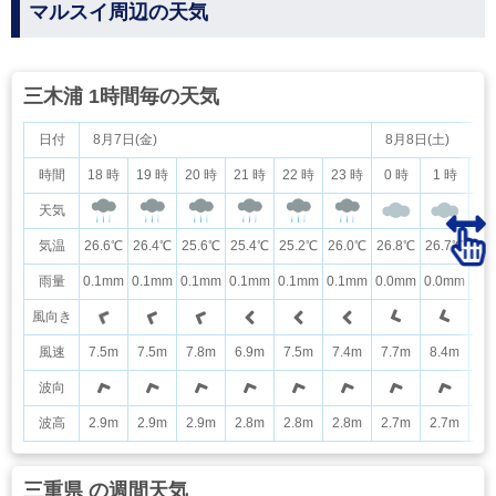
マルスイ周辺の天気
三木浦 1時間毎の天気
日付
8月7日(金)
8月8日(土)
時間
18 時
19 時
20 時
21 時
22 時
23 時
0 時
1 時
2
天気
気温
26.6℃
26.4℃
25.6℃
25.4℃
25.2℃
26.0℃
26.8℃
26.7℃
26
雨量
0.1mm
0.1mm
0.1mm
0.1mm
0.1mm
0.1mm
0.0mm
0.0mm
0.
風向き
風速
7.5m
7.5m
7.8m
6.9m
7.5m
7.4m
7.7m
8.4m
6.
波向
波高
2.9m
2.9m
2.9m
2.8m
2.8m
2.8m
2.7m
2.7m
2.
三重県 の週間天気