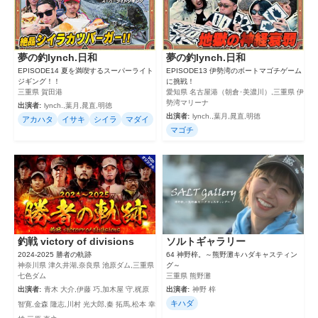
夢の釣lynch.日和
夢の釣lynch.日和
EPISODE14 夏を満喫するスーパーライト
EPISODE13 伊勢湾のボートマゴチゲーム
ジギング！！
に挑戦！
三重県 賀田港
愛知県 名古屋港（朝倉･美濃川）,三重県 伊
勢湾マリーナ
出演者:
lynch.,葉月,晁直,明徳
出演者:
lynch.,葉月,晁直,明徳
アカハタ
イサキ
シイラ
マダイ
マゴチ
釣戦 victory of divisions
ソルトギャラリー
2024‐2025 勝者の軌跡
64 神野梓。～熊野灘キハダキャスティン
神奈川県 津久井湖,奈良県 池原ダム,三重県
グ～
七色ダム
三重県 熊野灘
出演者:
青木 大介,伊藤 巧,加木屋 守,梶原
出演者:
神野 梓
キハダ
智寛,金森 隆志,川村 光大郎,秦 拓馬,松本 幸