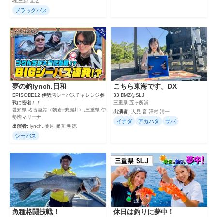
雄,三原 直之
ブラックバス
夢の釣lynch.日和
こちら東海です。DX
EPISODE12 伊勢湾シーバスチャレンジ参
33 DMZなSLJ
戦に密着！！
三重県 五ヶ所浦
愛知県 名古屋港（朝倉･美濃川）,三重県 伊
出演者:
人見 音,澤村 清一
勢湾マリーナ
イナダ
アカハタ
サバ
出演者:
lynch.,葉月,晁直,明徳
シーバス
魚種格闘技戦！
休日は釣りに夢中！