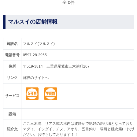
全 0件
マルスイの店舗情報
施設名
マルスイ(マルスイ)
電話番号
0597-28-2955
住所
〒519-3814 三重県尾鷲市三木浦町267
リンク
施設のサイトへ
サービス
設備
ここ三木浦、リアス式の湾内は波静かで絶好の釣り場となっておりま
紹介文
マダイ、イシダイ、チヌ、アオリ、五目釣り…場所と腕次第(！)で
ださい。お待ちしております！！