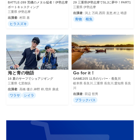
BATTLE-289 荒磯のメタル猛者！伊勢志摩
29 三重県伊勢志摩でSLJに夢中！PART1
ボートキャスティング
三重県 伊勢志摩
三重県 伊勢志摩
出演者:
渕上 万莉,西田 直恵,村上 晴彦
出演者:
村田 基
青物
根魚
ヒラスズキ
海と青の物語
Go for it！
16 夏のサーフでショアジギング
GAME205 11月のリバー・長良川
三重県 七里御浜
岐阜県 長良川,三重県 長良川,愛知県 長良
川
出演者:
高橋 優介,神野 梓,増井 康成
出演者:
田辺 哲男
ワラサ
シイラ
ブラックバス