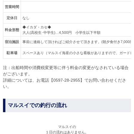
営業時間
定休日
なし
◆イカダ・カセ◆
料金形態
大人(高校生･中学生)…4,500円 小学生以下半額
宿泊施設
事前に連絡して頂ければご紹介させて頂きます。(朝夕食付き7,000円、素
駐車場
スペースあり（マルスイ海産の小さな看板がありますので、ガードレ
注：出船時間や消費税変更等に伴う料金の変更がなされている場合
がございます。
詳細については、お電話【0597-28-2955】でお問い合わせくださ
い。
マルスイでの釣行の流れ
マルスイの
１日の流れはありません。