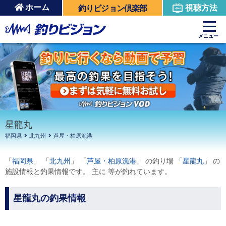
ホーム
視聴方法
釣りビジョン倶楽部
周辺の施設を見る
メニュー
星龍丸
福岡県
北九州
芦屋・柏原漁港
「
福岡県
」 「
北九州
」 「
芦屋・柏原漁港
」 の釣り場 「
星龍丸
」 の
施設情報と釣果情報です。 主に 等が釣れています。
星龍丸の釣果情報