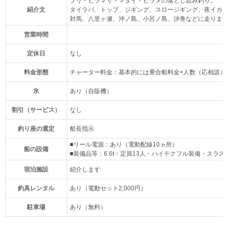
ブリ・ヒラマサ・マダイ・ヒラメの落とし込み釣り。
紹介文
タイラバ、トップ、ジギング、スロージギング、夜イカ
対馬、八里ヶ瀬、沖ノ島、小呂ノ島、汐巻などに走りま
営業時間
定休日
なし
料金形態
チャーター料金：基本的には乗合船料金×人数（応相談）
氷
あり（自販機）
割引（サービス）
なし
釣り座の選定
船長指示
■リール電源：あり（電動配線10ヵ所）
船の設備
■装備品等：6.6t・定員13人・ハイテクフル装備・ス
宿泊施設
紹介します
釣具レンタル
あり（電動セット2,000円）
駐車場
あり（無料）