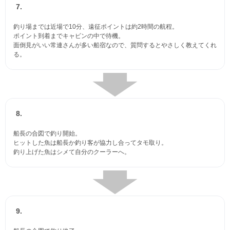
7.
釣り場までは近場で10分、遠征ポイントは約2時間の航程。
ポイント到着までキャビンの中で待機。
面倒見がいい常連さんが多い船宿なので、質問するとやさしく教えてくれ
る。
8.
船長の合図で釣り開始。
ヒットした魚は船長か釣り客が協力し合ってタモ取り。
釣り上げた魚はシメて自分のクーラーへ。
9.