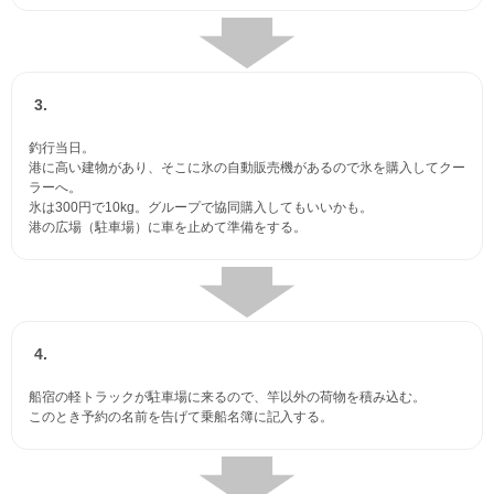
3.
釣行当日。
港に高い建物があり、そこに氷の自動販売機があるので氷を購入してクー
ラーへ。
氷は300円で10kg。グループで協同購入してもいいかも。
港の広場（駐車場）に車を止めて準備をする。
4.
船宿の軽トラックが駐車場に来るので、竿以外の荷物を積み込む。
このとき予約の名前を告げて乗船名簿に記入する。