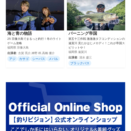
海と青の物語
バーニング帝国
25 宗像大島でまるっと釣行！冬のライト
第五十三作戦 激激激タフコンディションの
ゲーム攻略
遠賀川 見たかはじメロディ！これが帝国ス
福岡県 宗像大島
ピリットや！
福岡県 遠賀川
出演者:
古賀 亮介,神野 梓,高橋 優介
出演者:
清水 盛三
アジ
カサゴ
シーバス
メバル
ブラックバス