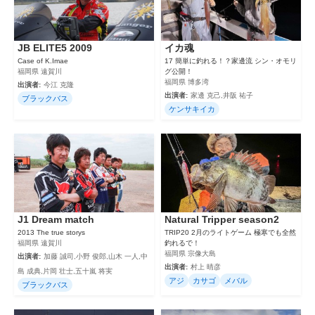
JB ELITE5 2009
イカ魂
Case of K.Imae
17 簡単に釣れる！？家邊流 シン・オモリ
福岡県 遠賀川
グ公開！
福岡県 博多湾
出演者:
今江 克隆
出演者:
家邊 克己,井阪 祐子
ブラックバス
ケンサキイカ
J1 Dream match
Natural Tripper season2
2013 The true storys
TRIP20 2月のライトゲーム 極寒でも全然
福岡県 遠賀川
釣れるで！
福岡県 宗像大島
出演者:
加藤 誠司,小野 俊郎,山木 一人,中
出演者:
村上 晴彦
島 成典,片岡 壮士,五十嵐 将実
アジ
カサゴ
メバル
ブラックバス