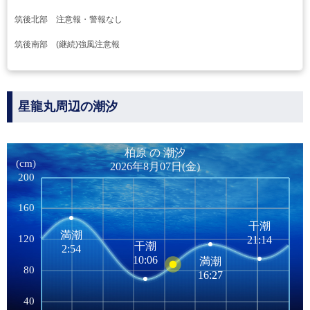
筑後北部 注意報・警報なし
筑後南部 (継続)強風注意報
星龍丸周辺の潮汐