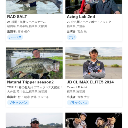
RAD SALT
Azing Lab.2nd
25 福岡・筑後シーバスゲーム
79 北九州アーバンボートアジング
福岡県 糸島半島,福岡県 矢部川
福岡県 戸畑港
出演者:
高橋 優介
出演者:
富永 敦
シーバス
アジ
Natural Tripper season2
JB CLIMAX ELITE5 2014
TRIP 21 春の北九州 ブラックバス大捜索！
Case of D.Aoki
大分県 芹川ダム,福岡県 遠賀川
福岡県 遠賀川
出演者:
村上 晴彦,佐藤 リョーキ
出演者:
青木 大介
ブラックバス
ブラックバス