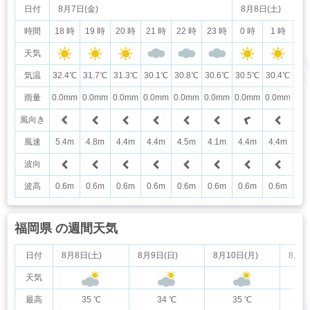
日付
8月7日(金)
8月8日(土)
時間
18 時
19 時
20 時
21 時
22 時
23 時
0 時
1 時
2
天気
気温
32.4℃
31.7℃
31.3℃
30.1℃
30.8℃
30.6℃
30.5℃
30.4℃
30
雨量
0.0mm
0.0mm
0.0mm
0.0mm
0.0mm
0.0mm
0.0mm
0.0mm
0.
風向き
風速
5.4m
4.8m
4.4m
4.4m
4.5m
4.1m
4.4m
4.4m
4.
波向
波高
0.6m
0.6m
0.6m
0.6m
0.6m
0.6m
0.6m
0.6m
0.
福岡県 の週間天気
日付
8月8日(土)
8月9日(日)
8月10日(月)
8月1
天気
最高
35 ℃
34 ℃
35 ℃