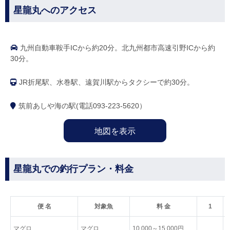
星龍丸へのアクセス
九州自動車鞍手ICから約20分。北九州都市高速引野ICから約
30分。
JR折尾駅、水巻駅、遠賀川駅からタクシーで約30分。
筑前あしや海の駅(電話093-223-5620）
地図を表示
星龍丸での釣行プラン・料金
便 名
対象魚
料 金
1
マグロ
マグロ
10,000～15,000円