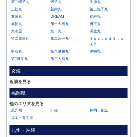
第二蛭子丸
蛭子丸
生漁丸
三社丸
新栄丸
第三蛭子丸
友栄丸
DREAM
福寿丸
威徳丸
第一大福丸
勇正丸
大漁屋
宮一丸
明生丸
第二成幸丸
第二宮一丸
Ｓｅｃｏｎｄ Ｓｔａ
ｇｅ
明石丸
第八健栄丸
健栄丸
第2健栄丸
第二大福丸
玄海
近隣を見る
福岡県
他のエリアを見る
北九州
行橋
福岡・糸島
福岡・有明海
九州・沖縄