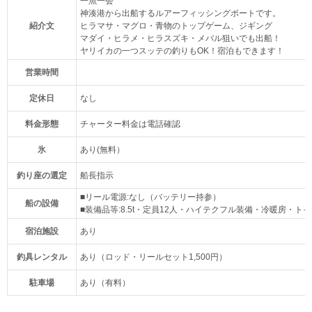
一魚一会
神湊港から出船するルアーフィッシングボートです。
紹介文
ヒラマサ・マグロ・青物のトップゲーム、ジギング
マダイ・ヒラメ・ヒラスズキ・メバル狙いでも出船！
ヤリイカの一つスッテの釣りもOK！宿泊もできます！
営業時間
定休日
なし
料金形態
チャーター料金は電話確認
氷
あり(無料）
釣り座の選定
船長指示
■リール電源:なし（バッテリー持参）
船の設備
■装備品等:8.5t・定員12人・ハイテクフル装備・冷暖房・
宿泊施設
あり
釣具レンタル
あり（ロッド・リールセット1,500円）
駐車場
あり（有料）