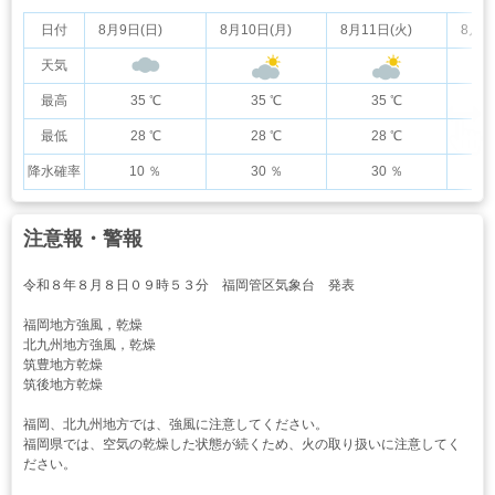
日付
8月9日(日)
8月10日(月)
8月11日(火)
8月1
天気
最高
35 ℃
35 ℃
35 ℃
最低
28 ℃
28 ℃
28 ℃
降水確率
10 ％
30 ％
30 ％
注意報・警報
令和８年８月８日０９時５３分 福岡管区気象台 発表
福岡地方強風，乾燥
北九州地方強風，乾燥
筑豊地方乾燥
筑後地方乾燥
福岡、北九州地方では、強風に注意してください。
福岡県では、空気の乾燥した状態が続くため、火の取り扱いに注意してく
ださい。