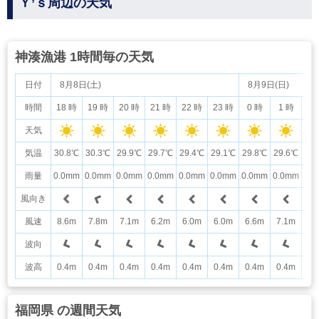
Ｙ’ｓ周辺の天気
神湊漁港 1時間毎の天気
日付
8月8日(土)
8月9日(日)
時間
18 時
19 時
20 時
21 時
22 時
23 時
0 時
1 時
2
天気
気温
30.8℃
30.3℃
29.9℃
29.7℃
29.4℃
29.1℃
29.8℃
29.6℃
28
雨量
0.0mm
0.0mm
0.0mm
0.0mm
0.0mm
0.0mm
0.0mm
0.0mm
0.
風向き
風速
8.6m
7.8m
7.1m
6.2m
6.0m
6.0m
6.6m
7.1m
6.
波向
波高
0.4m
0.4m
0.4m
0.4m
0.4m
0.4m
0.4m
0.4m
0.
福岡県 の週間天気