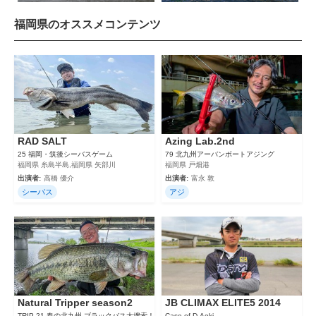
福岡県のオススメコンテンツ
RAD SALT
Azing Lab.2nd
25 福岡・筑後シーバスゲーム
79 北九州アーバンボートアジング
福岡県 糸島半島,福岡県 矢部川
福岡県 戸畑港
出演者:
高橋 優介
出演者:
富永 敦
シーバス
アジ
Natural Tripper season2
JB CLIMAX ELITE5 2014
TRIP 21 春の北九州 ブラックバス大捜索！
Case of D.Aoki