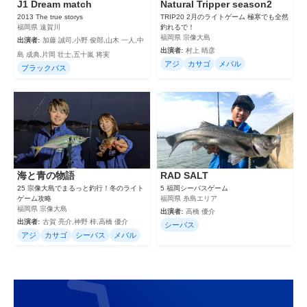
J1 Dream match
Natural Tripper season2
2013 The true storys
TRIP20 2月のライトゲーム 極寒でも全然
福岡県 遠賀川
釣れるで！
福岡県 宗像大島
出演者:
加藤 誠司,小野 俊郎,山木 一人,中
出演者:
村上 晴彦
島 成典,片岡 壮士,五十嵐 将実
アジ
カサゴ
メバル
ブラックバス
海と青の物語
RAD SALT
25 宗像大島でまるっと釣行！冬のライト
5 福岡シーバスゲーム
ゲーム攻略
福岡県 糸島エリア
福岡県 宗像大島
出演者:
高橋 優介
出演者:
古賀 亮介,神野 梓,高橋 優介
シーバス
アジ
カサゴ
シーバス
メバル