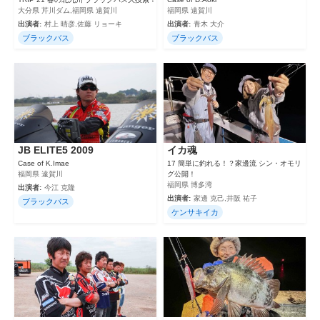
大分県 芹川ダム,福岡県 遠賀川
福岡県 遠賀川
出演者:
村上 晴彦,佐藤 リョーキ
出演者:
青木 大介
ブラックバス
ブラックバス
JB ELITE5 2009
イカ魂
Case of K.Imae
17 簡単に釣れる！？家邊流 シン・オモリ
福岡県 遠賀川
グ公開！
福岡県 博多湾
出演者:
今江 克隆
出演者:
家邊 克己,井阪 祐子
ブラックバス
ケンサキイカ