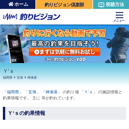
ホーム
視聴方法
釣りビジョン倶楽部
周辺の施設を見る
メニュー
Ｙ’ｓ
福岡県
玄海
神湊港
「
福岡県
」 「
玄海
」 「
神湊港
」 の釣り場 「
Ｙ’ｓ
」 の施設情報と
釣果情報です。 主に 等が釣れています。
Ｙ’ｓの釣果情報