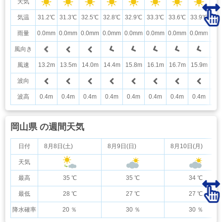
天気
気温
31.2℃
31.3℃
32.5℃
32.8℃
32.9℃
33.3℃
33.6℃
33.9℃
32
雨量
0.0mm
0.0mm
0.0mm
0.0mm
0.0mm
0.0mm
0.0mm
0.0mm
0.
風向き
風速
13.2m
13.5m
14.0m
14.4m
15.8m
16.1m
16.7m
15.9m
14
波向
波高
0.4m
0.4m
0.4m
0.4m
0.4m
0.4m
0.4m
0.4m
0.
岡山県 の週間天気
日付
8月8日(土)
8月9日(日)
8月10日(月)
天気
最高
35 ℃
35 ℃
34 ℃
最低
28 ℃
27 ℃
27 ℃
降水確率
20 ％
30 ％
30 ％