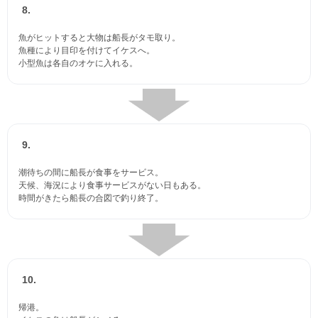
8.
魚がヒットすると大物は船長がタモ取り。
魚種により目印を付けてイケスへ。
小型魚は各自のオケに入れる。
9.
潮待ちの間に船長が食事をサービス。
天候、海況により食事サービスがない日もある。
時間がきたら船長の合図で釣り終了。
10.
帰港。