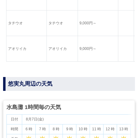
タチウオ
タチウオ
9,000円～
アオリイカ
アオリイカ
9,000円～
悠実丸周辺の天気
水島灘 1時間毎の天気
日付
8月7日(金)
時間
6 時
7 時
8 時
9 時
10 時
11 時
12 時
13 時
14