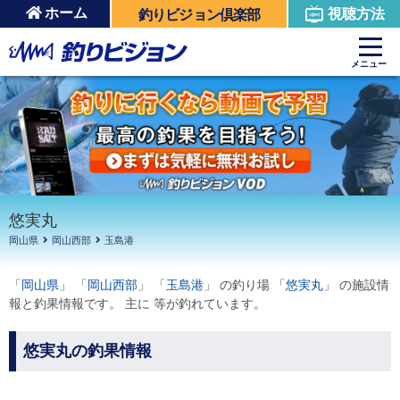
ホーム
視聴方法
釣りビジョン倶楽部
周辺の施設を見る
メニュー
悠実丸
岡山県
岡山西部
玉島港
「
岡山県
」 「
岡山西部
」 「
玉島港
」 の釣り場 「
悠実丸
」 の施設情
報と釣果情報です。 主に 等が釣れています。
悠実丸の釣果情報