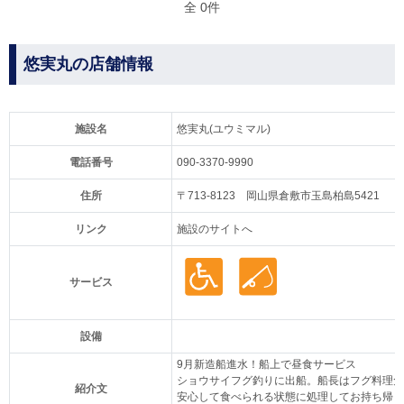
全 0件
悠実丸の店舗情報
施設名
悠実丸(ユウミマル)
電話番号
090-3370-9990
住所
〒713-8123 岡山県倉敷市玉島柏島5421
リンク
施設のサイトへ
サービス
設備
9月新造船進水！船上で昼食サービス
ショウサイフグ釣りに出船。船長はフグ料理免
紹介文
安心して食べられる状態に処理してお持ち帰り