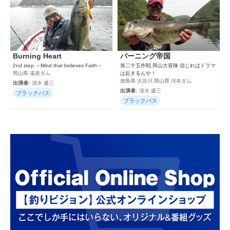
Burning Heart
バーニング帝国
2nd step ～Mind that believes Faith～
第二十五作戦 岡山大冒険 信じればドラマ
岡山県 湯原ダム
は起きるんや！
徳島県 大谷川,岡山県 河本ダム
出演者:
清水 盛三
出演者:
清水 盛三
ブラックバス
ブラックバス