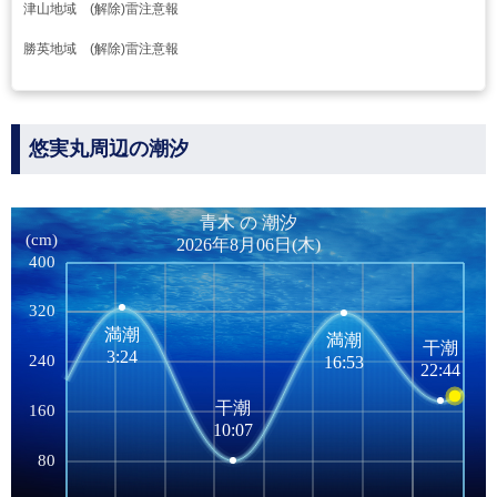
津山地域 (解除)雷注意報
勝英地域 (解除)雷注意報
悠実丸周辺の潮汐