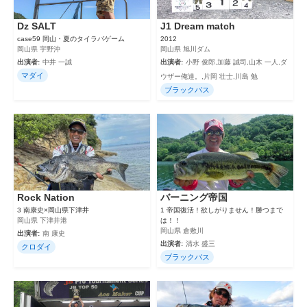
Dz SALT
J1 Dream match
case59 岡山・夏のタイラバゲーム
2012
岡山県 宇野沖
岡山県 旭川ダム
出演者:
中井 一誠
出演者:
小野 俊郎,加藤 誠司,山木 一人,ダ
マダイ
ウザー俺達。,片岡 壮士,川島 勉
ブラックバス
Rock Nation
バーニング帝国
3 南康史×岡山県下津井
1 帝国復活！欲しがりません！勝つまで
岡山県 下津井港
は！！
岡山県 倉敷川
出演者:
南 康史
出演者:
清水 盛三
クロダイ
ブラックバス