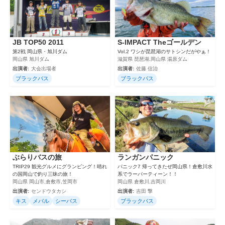
JB TOP50 2011
S-IMPACT Theゴールデン
第2戦 岡山県・旭川ダム
Vol.2 ワシが琵琶湖のサトシンだがやぁ！
岡山県 旭川ダム
滋賀県 琵琶湖,岡山県 湯原ダム
出演者:
大会出場者
出演者:
佐藤 信治
ブラックバス
ブラックバス
ぶらりバスの旅
ランガンパニック
TRIP29 観光グルメにグランピング！晴れ
パニック7 帰ってきたぜ岡山県！倉敷川水
の国岡山で釣り三昧の旅！
系でラーパーティーン！！
岡山県 岡山市,倉敷市,笠岡市
岡山県 倉敷川,吉岡川
出演者:
センドウタカシ
出演者:
吉田 撃
キス
メバル
シーバス
ブラックバス