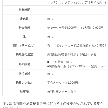
一つテンヤ、タチウオ釣り、アオリイカ釣りに
営業時間
定休日
無し
料金形態
チャーター船54,000円～（1人増し9,000円）
氷
無し
割引（サービス）
有り（ポイントカード10回乗船すると1,500
釣り座の選定
先着順だが船長が指示する場合もある
■リール電源：無し
船の設備
■装備品等：船（ヤマハDX32）・定員（8人）
宿泊施設
無し
釣具レンタル
手巻きセット（1,000円）
駐車場
無料駐車スペース有り
注：出船時間や消費税変更等に伴う料金の変更がなされている場合