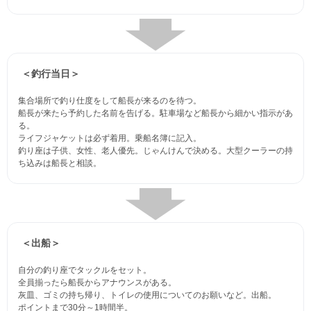
＜釣行当日＞
集合場所で釣り仕度をして船長が来るのを待つ。
船長が来たら予約した名前を告げる。駐車場など船長から細かい指示があ
る。
ライフジャケットは必ず着用。乗船名簿に記入。
釣り座は子供、女性、老人優先。じゃんけんで決める。大型クーラーの持
ち込みは船長と相談。
＜出船＞
自分の釣り座でタックルをセット。
全員揃ったら船長からアナウンスがある。
灰皿、ゴミの持ち帰り、トイレの使用についてのお願いなど。出船。
ポイントまで30分～1時間半。