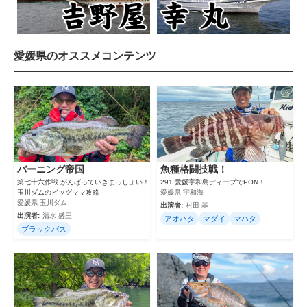
愛媛県のオススメコンテンツ
バーニング帝国
魚種格闘技戦！
第七十六作戦 がんばっていきまっしょい！
291 愛媛宇和島ディープでPON！
玉川ダムのビッグママ攻略
愛媛県 宇和海
愛媛県 玉川ダム
出演者:
村田 基
出演者:
清水 盛三
アオハタ
マダイ
マハタ
ブラックバス