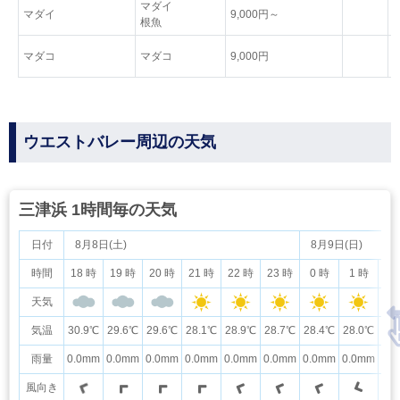
マダイ
マダイ
9,000円～
根魚
マダコ
マダコ
9,000円
ウエストバレー周辺の天気
三津浜 1時間毎の天気
日付
8月8日(土)
8月9日(日)
時間
18 時
19 時
20 時
21 時
22 時
23 時
0 時
1 時
2
天気
気温
30.9℃
29.6℃
29.6℃
28.1℃
28.9℃
28.7℃
28.4℃
28.0℃
27
雨量
0.0mm
0.0mm
0.0mm
0.0mm
0.0mm
0.0mm
0.0mm
0.0mm
0.
風向き