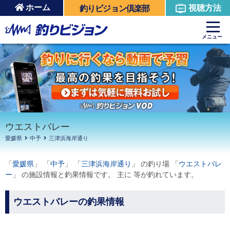
ホーム
視聴方法
釣りビジョン倶楽部
周辺の施設を見る
メニュー
ウエストバレー
愛媛県
中予
三津浜海岸通り
「
愛媛県
」 「
中予
」 「
三津浜海岸通り
」 の釣り場 「
ウエストバレ
ー
」 の施設情報と釣果情報です。 主に 等が釣れています。
ウエストバレーの釣果情報