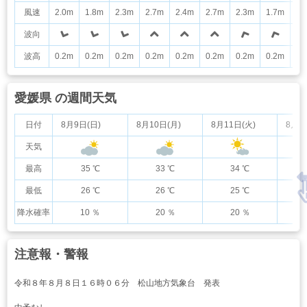
風速
2.0m
1.8m
2.3m
2.7m
2.4m
2.7m
2.3m
1.7m
1.
波向
波高
0.2m
0.2m
0.2m
0.2m
0.2m
0.2m
0.2m
0.2m
0.
愛媛県 の週間天気
日付
8月9日(日)
8月10日(月)
8月11日(火)
8月1
天気
最高
35 ℃
33 ℃
34 ℃
最低
26 ℃
26 ℃
25 ℃
降水確率
10 ％
20 ％
20 ％
注意報・警報
令和８年８月８日１６時０６分 松山地方気象台 発表