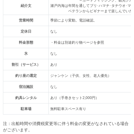
～ボートフィッシング、観光クルー
紹介文
瀬戸内海は年間を通してブリ･ハマチ･タチウオ･マ
ベテランからビギナーまで楽しんでいただ
営業時間
季節により変動。電話確認。
定休日
なし
料金形態
・料金は別途釣り物ページを参照
氷
なし
割引（サービス）
あり
釣り座の選定
ジャンケン（子供、女性、老人優先）
宿泊施設
なし
釣具レンタル
あり（手巻きセット2,000円）
駐車場
無料駐車スペース有り
注：出船時間や消費税変更等に伴う料金の変更がなされている場合
がございます。