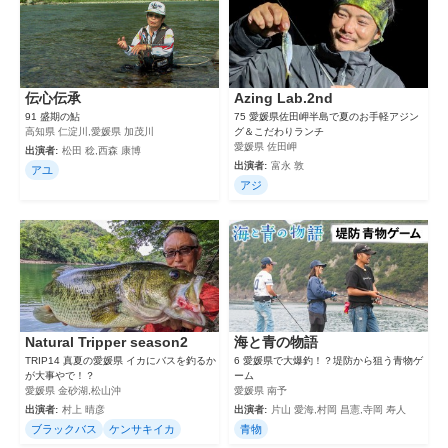
伝心伝承
Azing Lab.2nd
91 盛期の鮎
75 愛媛県佐田岬半島で夏のお手軽アジン
高知県 仁淀川,愛媛県 加茂川
グ＆こだわりランチ
愛媛県 佐田岬
出演者:
松田 稔,西森 康博
出演者:
富永 敦
アユ
アジ
Natural Tripper season2
海と青の物語
TRIP14 真夏の愛媛県 イカにバスを釣るか
6 愛媛県で大爆釣！？堤防から狙う青物ゲ
が大事やで！？
ーム
愛媛県 金砂湖,松山沖
愛媛県 南予
出演者:
村上 晴彦
出演者:
片山 愛海,村岡 昌憲,寺岡 寿人
ブラックバス
ケンサキイカ
青物