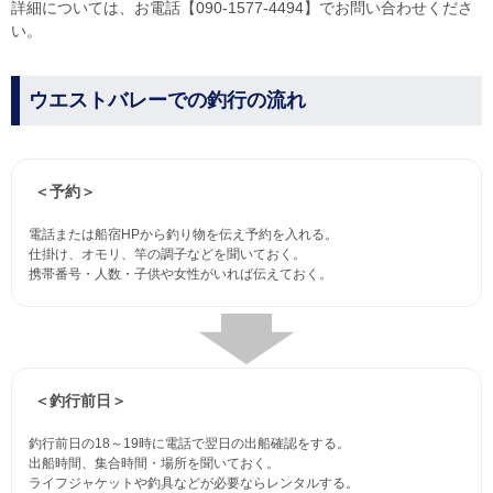
詳細については、お電話【090-1577-4494】でお問い合わせくださ
い。
ウエストバレーでの釣行の流れ
＜予約＞
電話または船宿HPから釣り物を伝え予約を入れる。
仕掛け、オモリ、竿の調子などを聞いておく。
携帯番号・人数・子供や女性がいれば伝えておく。
＜釣行前日＞
釣行前日の18～19時に電話で翌日の出船確認をする。
出船時間、集合時間・場所を聞いておく。
ライフジャケットや釣具などが必要ならレンタルする。