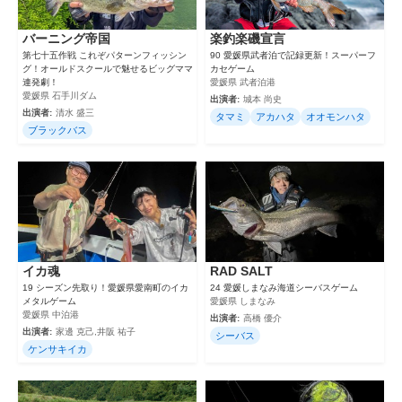
バーニング帝国
楽釣楽磯宣言
第七十五作戦 これぞパターンフィッシン
90 愛媛県武者泊で記録更新！スーパーフ
グ！オールドスクールで魅せるビッグママ
カセゲーム
連発劇！
愛媛県 武者泊港
愛媛県 石手川ダム
出演者:
城本 尚史
出演者:
清水 盛三
タマミ
アカハタ
オオモンハタ
ブラックバス
イカ魂
RAD SALT
19 シーズン先取り！愛媛県愛南町のイカ
24 愛媛しまなみ海道シーバスゲーム
メタルゲーム
愛媛県 しまなみ
愛媛県 中泊港
出演者:
高橋 優介
出演者:
家邊 克己,井阪 祐子
シーバス
ケンサキイカ