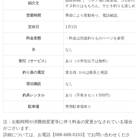
徳島県鳴門 ウチノ海の屋形筏、カセ釣り
紹介文
チヌ釣りはもちろん、サビキ釣りも楽しめ
営業時間
季節により変動有り。電話確認。
定休日
1月1日
料金形態
・料金は別途釣りものページを参照
氷
なし
割引（サービス）
あり（小学生以下は無料）
釣り座の選定
渡る筏･カセは船長と相談
宿泊施設
なし
釣具レンタル
あり（手巻きセット500円）
駐車場
専用駐車場有り
注：出船時間や消費税変更等に伴う料金の変更がなされている場合
がございます。
詳細については、お電話【088-688-0153】でお問い合わせくださ