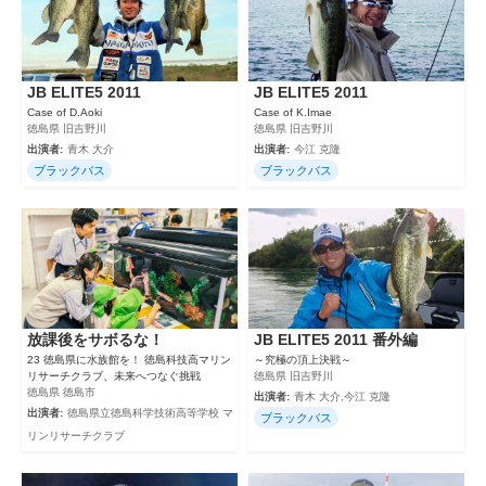
JB ELITE5 2011
JB ELITE5 2011
Case of D.Aoki
Case of K.Imae
徳島県 旧吉野川
徳島県 旧吉野川
出演者:
青木 大介
出演者:
今江 克隆
ブラックバス
ブラックバス
放課後をサボるな！
JB ELITE5 2011 番外編
23 徳島県に水族館を！ 徳島科技高マリン
～究極の頂上決戦～
リサーチクラブ、未来へつなぐ挑戦
徳島県 旧吉野川
徳島県 徳島市
出演者:
青木 大介,今江 克隆
出演者:
徳島県立徳島科学技術高等学校 マ
ブラックバス
リンリサーチクラブ