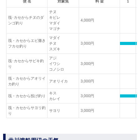
便 名
対象魚
料 金
1
チヌ
筏･カセからチヌのダ
キビレ
4,000円
ンゴ釣り
マダイ
マゴチ
マダイ
筏・カセからエビ撒き
チヌ
3,000円
フカセ釣り
スズキ
アジ
筏･カセからサビキ釣
イワシ
3,000円
り
コノシロ
筏・カセからアオリイ
アオリイカ
3,000円
カ釣り
キス
筏・カセから投げ釣り
3,000円
カレイ
筏・カセからサヨリ釣
サヨリ
3,000円
り