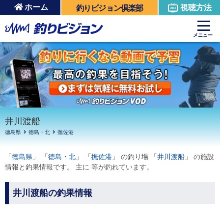
ホーム
視聴方法
釣りビジョン倶楽部
周辺の施設を見る
メニュー
井川渡船
徳島県
徳島・北
撫佐港
「
徳島県
」 「
徳島・北
」 「
撫佐港
」 の釣り場 「
井川渡船
」 の施設
情報と釣果情報です。 主に 等が釣れています。
井川渡船の釣果情報