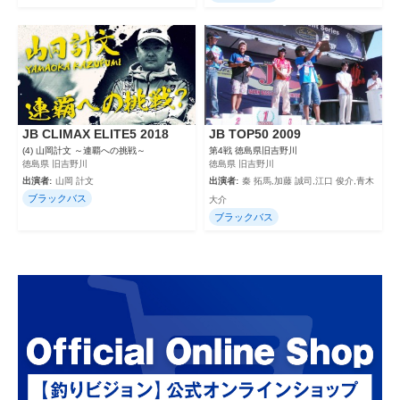
JB CLIMAX ELITE5 2018
JB TOP50 2009
(4) 山岡計文 ～連覇への挑戦～
第4戦 徳島県旧吉野川
徳島県 旧吉野川
徳島県 旧吉野川
出演者:
山岡 計文
出演者:
秦 拓馬,加藤 誠司,江口 俊介,青木
ブラックバス
大介
ブラックバス