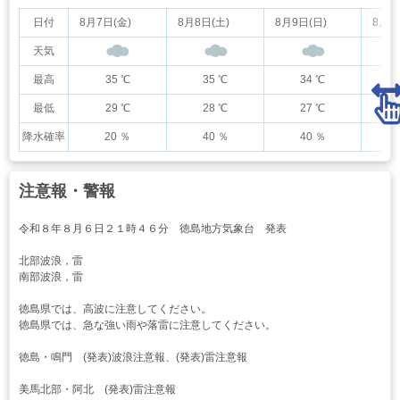
日付
8月7日(金)
8月8日(土)
8月9日(日)
8月1
天気
最高
35 ℃
35 ℃
34 ℃
最低
29 ℃
28 ℃
27 ℃
降水確率
20 ％
40 ％
40 ％
注意報・警報
令和８年８月６日２１時４６分 徳島地方気象台 発表
北部波浪，雷
南部波浪，雷
徳島県では、高波に注意してください。
徳島県では、急な強い雨や落雷に注意してください。
徳島・鳴門 (発表)波浪注意報、(発表)雷注意報
美馬北部・阿北 (発表)雷注意報