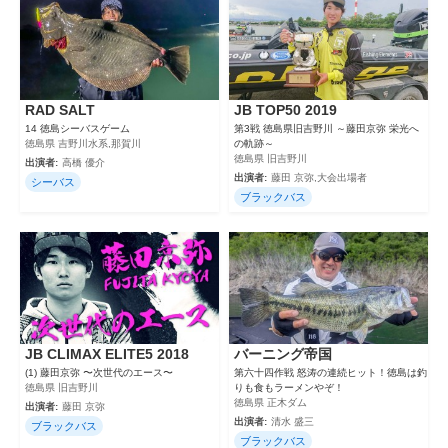
RAD SALT
JB TOP50 2019
14 徳島シーバスゲーム
第3戦 徳島県旧吉野川 ～藤田京弥 栄光へ
徳島県 吉野川水系,那賀川
の軌跡～
徳島県 旧吉野川
出演者:
高橋 優介
出演者:
藤田 京弥,大会出場者
シーバス
ブラックバス
JB CLIMAX ELITE5 2018
バーニング帝国
(1) 藤田京弥 〜次世代のエース〜
第六十四作戦 怒涛の連続ヒット！徳島は釣
徳島県 旧吉野川
りも食もラーメンやぞ！
徳島県 正木ダム
出演者:
藤田 京弥
出演者:
清水 盛三
ブラックバス
ブラックバス