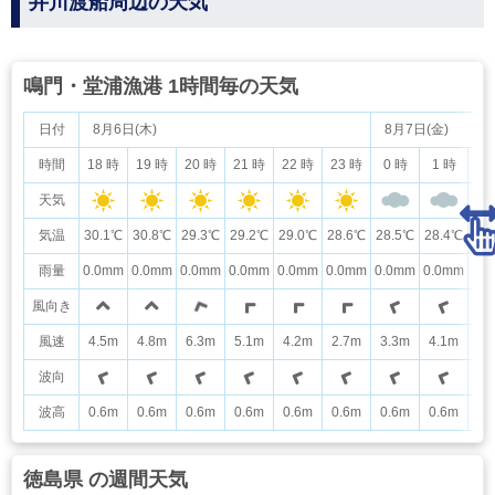
井川渡船周辺の天気
鳴門・堂浦漁港 1時間毎の天気
日付
8月6日(木)
8月7日(金)
時間
18 時
19 時
20 時
21 時
22 時
23 時
0 時
1 時
2
天気
気温
30.1℃
30.8℃
29.3℃
29.2℃
29.0℃
28.6℃
28.5℃
28.4℃
28
雨量
0.0mm
0.0mm
0.0mm
0.0mm
0.0mm
0.0mm
0.0mm
0.0mm
0.
風向き
風速
4.5m
4.8m
6.3m
5.1m
4.2m
2.7m
3.3m
4.1m
4.
波向
波高
0.6m
0.6m
0.6m
0.6m
0.6m
0.6m
0.6m
0.6m
0.
徳島県 の週間天気