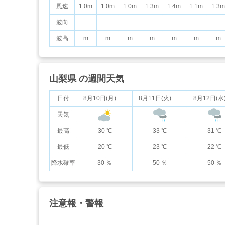
風速
1.0m
1.0m
1.0m
1.3m
1.4m
1.1m
1.3m
波向
波高
m
m
m
m
m
m
m
山梨県 の週間天気
日付
8月10日(月)
8月11日(火)
8月12日(水
天気
最高
30 ℃
33 ℃
31 ℃
最低
20 ℃
23 ℃
22 ℃
降水確率
30 ％
50 ％
50 ％
注意報・警報