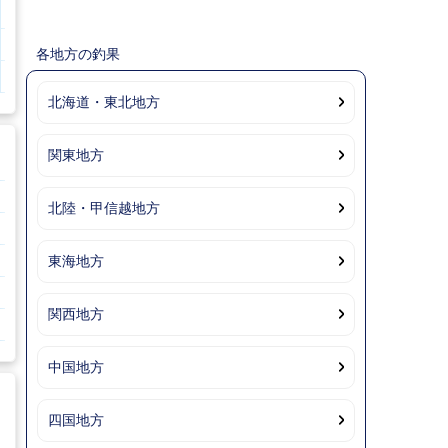
1.1m
1.3m
1.2m
1.3m
1.3m
1.2m
1.1m
0.8m
0.7m
0.9m
各地方の釣果
m
m
m
m
m
m
m
m
m
m
北海道・東北地方
関東地方
北陸・甲信越地方
東海地方
関西地方
中国地方
四国地方