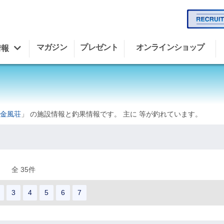
マガジン
プレゼント
オンラインショップ
情報
金風荘
」 の施設情報と釣果情報です。 主に 等が釣れています。
全 35件
3
4
5
6
7