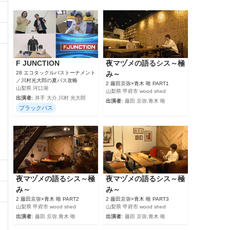
F JUNCTION
夜マヅメの語るシス～極
28 エコタックルバストーナメント
み～
／川村光大郎の夏バス攻略
2 藤田京弥×青木 唯 PART1
山梨県 河口湖
山梨県 甲府市 wood shed
出演者:
井手 大介,川村 光大郎
出演者:
藤田 京弥,青木 唯
ブラックバス
夜マヅメの語るシス～極
夜マヅメの語るシス～極
み～
み～
2 藤田京弥×青木 唯 PART2
2 藤田京弥×青木 唯 PART3
山梨県 甲府市 wood shed
山梨県 甲府市 wood shed
出演者:
藤田 京弥,青木 唯
出演者:
藤田 京弥,青木 唯