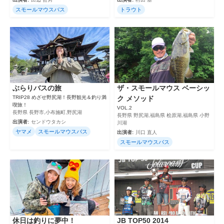
スモールマウスバス
トラウト
ぶらりバスの旅
ザ・スモールマウス ベーシッ
TRIP28 めざせ野尻湖！長野観光＆釣り満
ク メソッド
喫旅！
VOL.2
長野県 長野市,小布施町,野尻湖
長野県 野尻湖,福島県 桧原湖,福島県 小野
出演者:
センドウタカシ
川湖
ヤマメ
スモールマウスバス
出演者:
川口 直人
スモールマウスバス
休日は釣りに夢中！
JB TOP50 2014