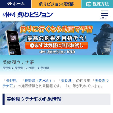
ホーム
視聴方法
釣りビジョン倶楽部
周辺の施設を見る
メニュー
美鈴湖ウテナ荘
長野県
長野県（内水面）
美鈴湖
「
長野県
」 「
長野県（内水面）
」 「
美鈴湖
」 の釣り場 「
美鈴湖ウ
テナ荘
」 の施設情報と釣果情報です。 主に 等が釣れています。
美鈴湖ウテナ荘の釣果情報