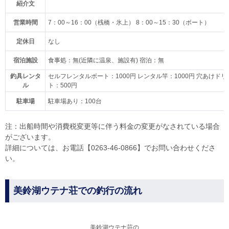
紹介文
営業時間
7：00～16：00（桟橋・氷上） 8：00～15：30（ボート）
定休日
なし
宿泊施設
食事処：無(近隣に温泉、施設有) 宿泊：無
釣具レンタ
セルフレンタルボート：1000円 レンタル竿：1000円 穴あけドリ
ル
ト：500円
駐車場
駐車場あり：100台
注：出船時間や消費税変更等に伴う料金の変更がなされている場合
がございます。
詳細については、お電話【0263-46-0866】でお問い合わせくださ
い。
美鈴湖ウテナ荘での釣行の流れ
美鈴湖ウテナ荘の