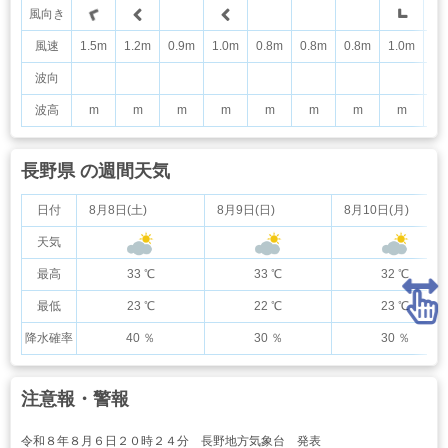
風向き
風速
1.5m
1.2m
0.9m
1.0m
0.8m
0.8m
0.8m
1.0m
1.
波向
波高
m
m
m
m
m
m
m
m
長野県 の週間天気
日付
8月8日(土)
8月9日(日)
8月10日(月)
天気
最高
33 ℃
33 ℃
32 ℃
最低
23 ℃
22 ℃
23 ℃
降水確率
40 ％
30 ％
30 ％
注意報・警報
令和８年８月６日２０時２４分 長野地方気象台 発表