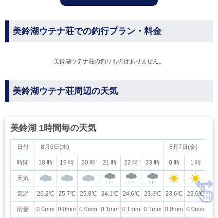
美鈴湖ウテナ荘での釣行プラン・料金
美鈴湖ウテナ荘の釣りものはありません。
美鈴湖ウテナ荘周辺の天気
美鈴湖 1時間毎の天気
日付
8月6日(木)
8月7日(金)
時間
18 時
19 時
20 時
21 時
22 時
23 時
0 時
1 時
2
天気
気温
26.2℃
25.7℃
25.8℃
24.1℃
24.6℃
23.3℃
23.6℃
23.0℃
23
雨量
0.0mm
0.0mm
0.0mm
0.1mm
0.1mm
0.1mm
0.0mm
0.0mm
0.