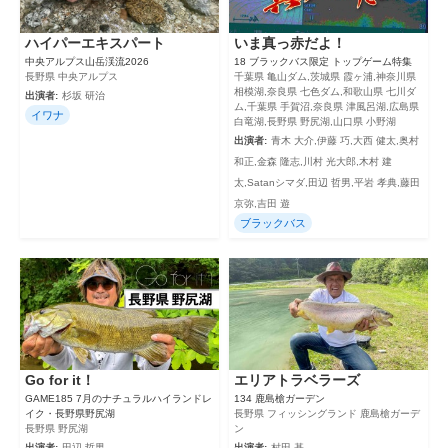
ハイパーエキスパート
いま真っ赤だよ！
中央アルプス山岳渓流2026
18 ブラックバス限定 トップゲーム特集
長野県 中央アルプス
千葉県 亀山ダム,茨城県 霞ヶ浦,神奈川県
相模湖,奈良県 七色ダム,和歌山県 七川ダ
出演者:
杉坂 研治
ム,千葉県 手賀沼,奈良県 津風呂湖,広島県
イワナ
白竜湖,長野県 野尻湖,山口県 小野湖
出演者:
青木 大介,伊藤 巧,大西 健太,奥村
和正,金森 隆志,川村 光大郎,木村 建
太,Satanシマダ,田辺 哲男,平岩 孝典,藤田
京弥,吉田 遊
ブラックバス
Go for it！
エリアトラベラーズ
GAME185 7月のナチュラルハイランドレ
134 鹿島槍ガーデン
イク・長野県野尻湖
長野県 フィッシングランド 鹿島槍ガーデ
長野県 野尻湖
ン
出演者:
田辺 哲男
出演者:
村田 基