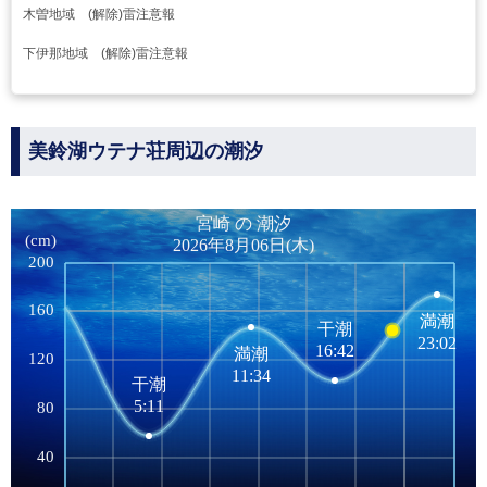
木曽地域 (解除)雷注意報
下伊那地域 (解除)雷注意報
美鈴湖ウテナ荘周辺の潮汐