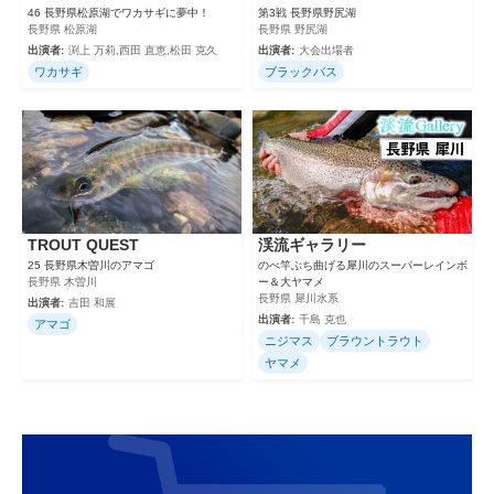
46 長野県松原湖でワカサギに夢中！
第3戦 長野県野尻湖
長野県 松原湖
長野県 野尻湖
出演者:
渕上 万莉,西田 直恵,松田 克久
出演者:
大会出場者
ワカサギ
ブラックバス
TROUT QUEST
渓流ギャラリー
25 長野県木曽川のアマゴ
のべ竿ぶち曲げる犀川のスーパーレインボ
長野県 木曽川
ー＆大ヤマメ
長野県 犀川水系
出演者:
吉田 和展
出演者:
千島 克也
アマゴ
ニジマス
ブラウントラウト
ヤマメ