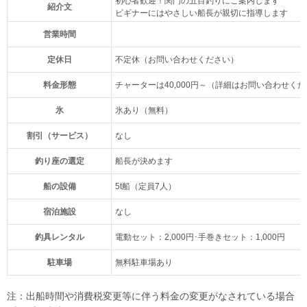
初心者歓迎！関門の五目釣りにご案内します
紹介文
ビギナーにはやさしい船長が親切に指導します
営業時間
定休日
不定休（お問い合わせください）
料金形態
チャーターは40,000円～（詳細はお問い合わせく
氷
氷あり（無料）
割引（サービス）
なし
釣り座の選定
船長が決めます
船の設備
5t船（定員7人）
宿泊施設
なし
釣具レンタル
電動セット：2,000円･手巻きセット：1,000円
駐車場
無料駐車場あり
注：出船時間や消費税変更等に伴う料金の変更がなされている場合