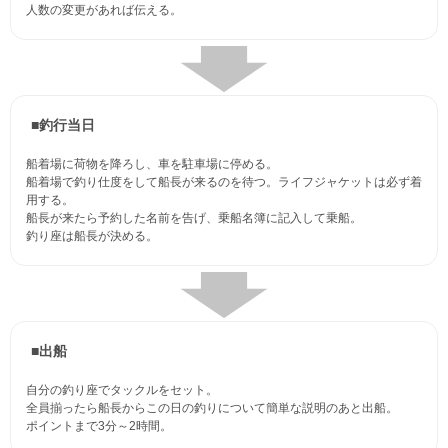
人数の変更があれば伝える。
■釣行当日
船着場に荷物を降ろし、車を駐車場に停める。
船着場で釣り仕度をして船長が来るのを待つ。ライフジャケットは必ず着
用する。
船長が来たら予約した名前を告げ、乗船名簿に記入して乗船。
釣り座は船長が決める。
■出船
自分の釣り座でタックルをセット。
全員揃ったら船長からこの日の釣りについて簡単な説明のあと出船。
ポイントまで3分～2時間。