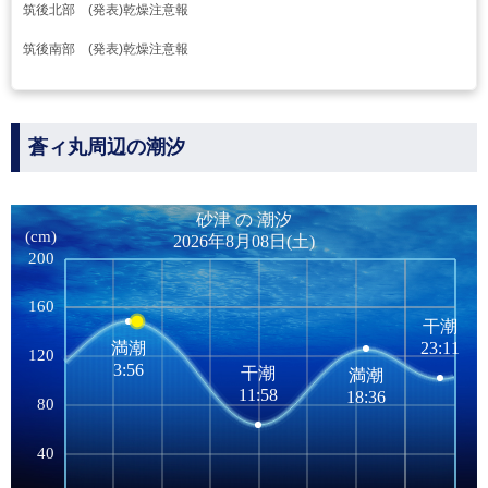
筑後北部 (発表)乾燥注意報
筑後南部 (発表)乾燥注意報
蒼ィ丸周辺の潮汐