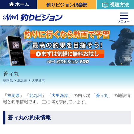
ホーム
視聴方法
釣りビジョン倶楽部
周辺の施設を見る
メニュー
蒼ィ丸
福岡県
北九州
大里漁港
「
福岡県
」 「
北九州
」 「
大里漁港
」 の釣り場 「
蒼ィ丸
」 の施設情
報と釣果情報です。 主に 等が釣れています。
蒼ィ丸の釣果情報