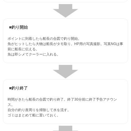
■釣り開始
ポイントに到着したら船長の合図で釣り開始。
魚がヒットしたら大物は船長がタモ取り。HP用の写真撮影。写真NGは事
前に船長に伝える。
魚は即シメてクーラーに入れる。
■釣り終了
時間がきたら船長の合図で釣り終了。終了30分前に終了予告アナウン
ス。
自分の釣り座周りを掃除して水を流す。
ゴミはまとめて船に置いておく。