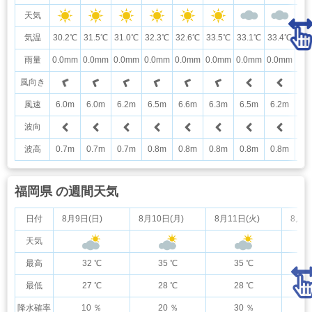
天気
気温
30.2℃
31.5℃
31.0℃
32.3℃
32.6℃
33.5℃
33.1℃
33.4℃
32
雨量
0.0mm
0.0mm
0.0mm
0.0mm
0.0mm
0.0mm
0.0mm
0.0mm
0.
風向き
風速
6.0m
6.0m
6.2m
6.5m
6.6m
6.3m
6.5m
6.2m
5.
波向
波高
0.7m
0.7m
0.7m
0.8m
0.8m
0.8m
0.8m
0.8m
0.
福岡県 の週間天気
日付
8月9日(日)
8月10日(月)
8月11日(火)
8月1
天気
最高
32 ℃
35 ℃
35 ℃
最低
27 ℃
28 ℃
28 ℃
降水確率
10 ％
20 ％
30 ％