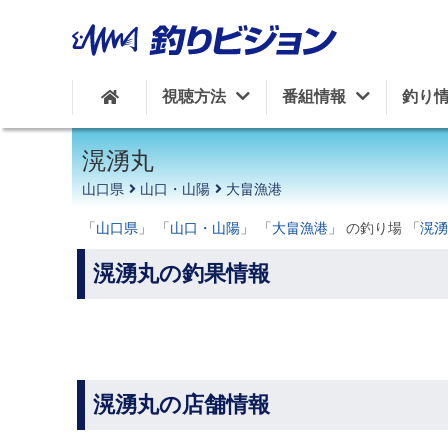
周辺の施設を見る
視聴方法
番組情報
釣り
滉湧丸
山口県
山口・山陽
大畠漁港
「
山口県
」 「
山口・山陽
」 「
大畠漁港
」 の釣り場 「
滉湧
滉湧丸の釣果情報
滉湧丸の店舗情報