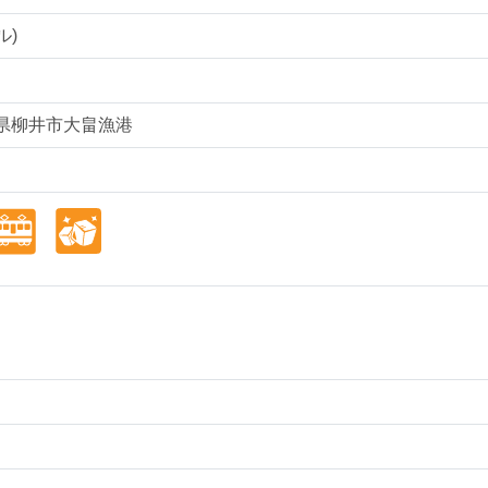
ル)
山口県柳井市大畠漁港