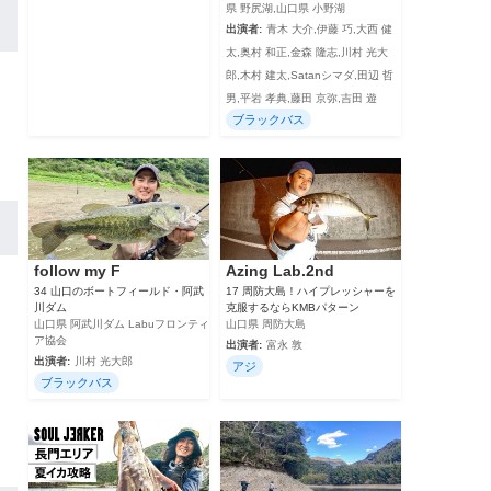
県 野尻湖,山口県 小野湖
出演者:
青木 大介,伊藤 巧,大西 健
太,奥村 和正,金森 隆志,川村 光大
郎,木村 建太,Satanシマダ,田辺 哲
男,平岩 孝典,藤田 京弥,吉田 遊
ブラックバス
follow my F
Azing Lab.2nd
34 山口のボートフィールド・阿武
17 周防大島！ハイプレッシャーを
川ダム
克服するならKMBパターン
山口県 阿武川ダム Labuフロンティ
山口県 周防大島
ア協会
出演者:
富永 敦
出演者:
川村 光大郎
アジ
ブラックバス