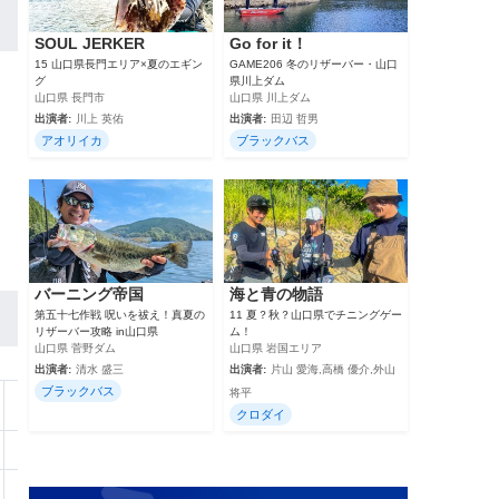
SOUL JERKER
Go for it！
15 山口県長門エリア×夏のエギン
GAME206 冬のリザーバー・山口
グ
県川上ダム
山口県 長門市
山口県 川上ダム
出演者:
川上 英佑
出演者:
田辺 哲男
アオリイカ
ブラックバス
バーニング帝国
海と青の物語
第五十七作戦 呪いを祓え！真夏の
11 夏？秋？山口県でチニングゲー
リザーバー攻略 in山口県
ム！
山口県 菅野ダム
山口県 岩国エリア
出演者:
清水 盛三
出演者:
片山 愛海,高橋 優介,外山
ブラックバス
将平
10
11
12
備考
クロダイ
エサ・氷付
エサ・氷付