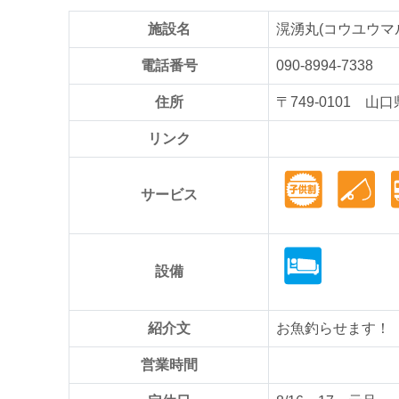
施設名
滉湧丸(コウユウマ
電話番号
090-8994-7338
住所
〒749-0101 
リンク
サービス
設備
紹介文
お魚釣らせます！
営業時間