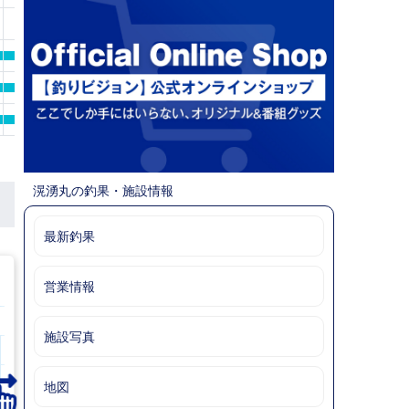
氷付
エサ・氷付
エサ・氷付
エサ・氷付
滉湧丸の釣果・施設情報
最新釣果
営業情報
8月8日(土)
施設写真
23 時
0 時
1 時
2 時
3 時
4 時
5 時
6 時
7 時
8 時
地図
27.1℃
27.9℃
27.3℃
27.2℃
27.2℃
26.7℃
26.5℃
26.3℃
26.6℃
26.9℃