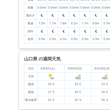
雨量
0.0mm
0.0mm
0.0mm
0.0mm
0.0mm
0.0mm
0.0m
風向き
風速
7.2m
7.7m
7.8m
8.1m
7.7m
6.8m
5.7m
波向
波高
0.3m
0.3m
0.3m
0.3m
0.3m
0.3m
0.3m
山口県 の週間天気
日付
8月8日(土)
8月9日(日)
8月10日(月
天気
最高
34 ℃
33 ℃
33 ℃
最低
27 ℃
28 ℃
28 ℃
降水確率
10 ％
20 ％
30 ％