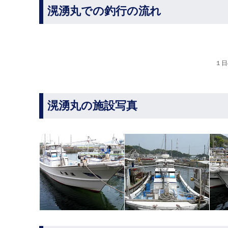
滉湧丸での釣行の流れ
１日
滉湧丸の施設写真