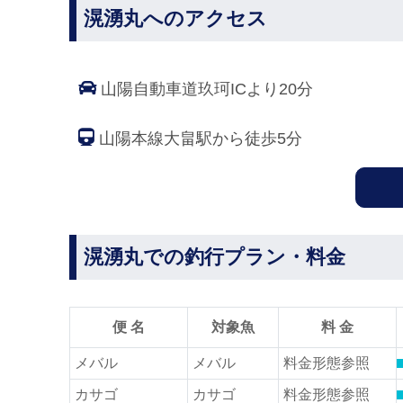
滉湧丸へのアクセス
山陽自動車道玖珂ICより20分
山陽本線大畠駅から徒歩5分
滉湧丸での釣行プラン・料金
便 名
対象魚
料 金
メバル
メバル
料金形態参照
カサゴ
カサゴ
料金形態参照