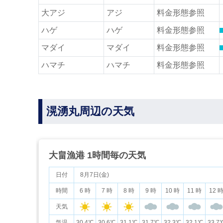
大アジ
アジ
料金形態参照
ハゲ
ハゲ
料金形態参照
マダイ
マダイ
料金形態参照
ハマチ
ハマチ
料金形態参照
滉湧丸周辺の天気
大畠漁港 1時間毎の天気
日付
8月7日(金)
時間
6 時
7 時
8 時
9 時
10 時
11 時
12 
天気
気温
30.4℃
30.6℃
31.1℃
31.7℃
32.3℃
32.1℃
33.7