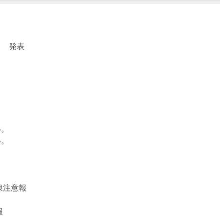
台 発表
い。
い。
浪注意報
報