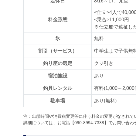
定休日
8/16～17、元旦
<仕立>4人で40,00
料金形態
<乗合>11,000円
※仕立船で遠征した場
氷
無料
割引（サービス）
中学生まで子供無
釣り座の選定
クジ引き
宿泊施設
あり
釣具レンタル
有料(1,000～2,000
駐車場
あり(無料)
注：出船時間や消費税変更等に伴う料金の変更がなされて
詳細については、お電話【090-8994-7338】でお問い合