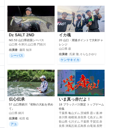
Dz SALT 2ND
イカ魂
NO.53 山口県岩国シーバス
20 山口・潮速ポイントで大剣チャ
山口県 今津川,山口県 門前川
レンジ
山口県 萩
出演者:
藤田 知洋
出演者:
氏家 隆,そらなさゆり
シーバス
ケンサキイカ
伝心伝承
いま真っ赤だよ！
57 山口県錦川『初秋の大鮎を求め
18 ブラックバス限定 トップゲーム
て』
特集
山口県 錦川
千葉県 亀山ダム,茨城県 霞ヶ浦,神
奈川県 相模湖,奈良県 七色ダム,和
出演者:
松田 稔
歌山県 七川ダム,千葉県 手賀沼,奈
アユ
良県 津風呂湖,広島県 白竜湖,長野