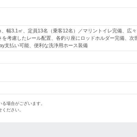
さ12ｍ、幅3.1㎡、定員13名（乗客12名）／マリントイレ完備、広々
さを考慮したレール配置、各釣り座にロッドホルダー完備、次
Pay支払い可能、便利な洗浄用ホース装備
いる場合がございます。
わせください。