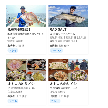
魚種格闘技戦！
RAD SALT
292 宮城仙台湾真鯛五目祭といき
23 宮城シーバスゲーム
ますか！
宮城県 鳴瀬川,宮城県 旧北上川,宮
宮城県 仙台湾
城県 追波川,宮城県 北上川
出演者:
村田 基
出演者:
高橋 優介
マダイ
シーバス
オトコの釣りメシ
オトコの釣りメシ
13 宮城県塩釜沖のメバル
27 宮城県仙台湾のカレイ
宮城県 塩釜市
宮城県 仙台湾
出演者:
上田 勝彦
出演者:
上田 勝彦
メバル
カレイ