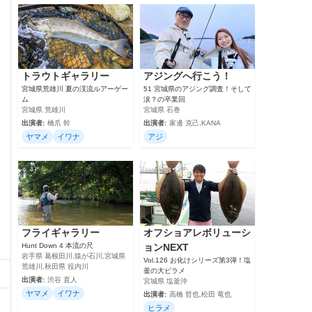
トラウトギャラリー
アジングへ行こう！
宮城県荒雄川 夏の渓流ルアーゲー
51 宮城県のアジング調査！そして
ム
涙？の卒業回
宮城県 荒雄川
宮城県 石巻
出演者:
橋爪 幹
出演者:
家邊 克己,KANA
ヤマメ
イワナ
アジ
フライギャラリー
オフショアレボリューシ
Hunt Down 4 本流の尺
ョンNEXT
岩手県 葛根田川,猿が石川,宮城県
Vol.126 お化けシリーズ第3弾！塩
荒雄川,秋田県 役内川
釜の大ビラメ
出演者:
渋谷 直人
宮城県 塩釜沖
ヤマメ
イワナ
出演者:
高橋 哲也,松田 竜也
ヒラメ