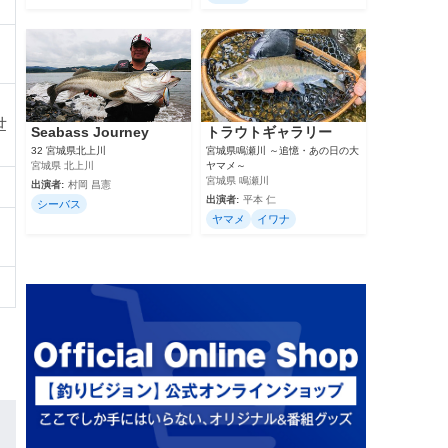
世
Seabass Journey
トラウトギャラリー
32 宮城県北上川
宮城県鳴瀬川 ～追憶・あの日の大
宮城県 北上川
ヤマメ～
宮城県 鳴瀬川
出演者:
村岡 昌憲
出演者:
平本 仁
シーバス
ヤマメ
イワナ