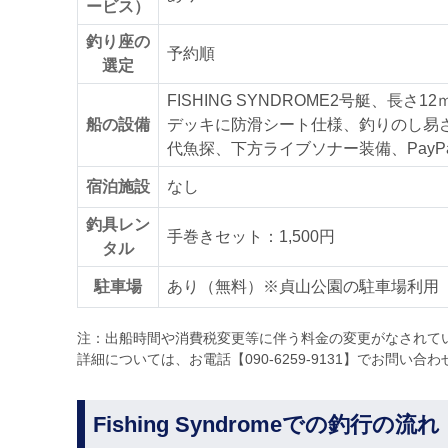
ービス）
釣り座の
予約順
選定
FISHING SYNDROME2号艇、長
船の設備
デッキに防滑シート仕様、釣りのし易
代魚探、下方ライブソナー装備、Pay
宿泊施設
なし
釣具レン
手巻きセット：1,500円
タル
駐車場
あり（無料）※貞山公園の駐車場利用
注：出船時間や消費税変更等に伴う料金の変更がなされて
詳細については、お電話【090-6259-9131】でお問い合
Fishing Syndromeでの釣行の流れ