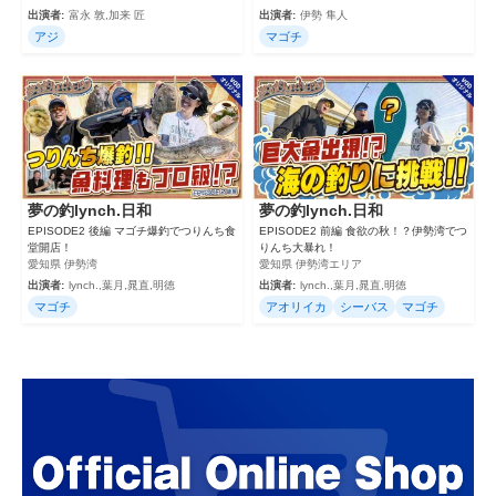
出演者:
富永 敦,加来 匠
出演者:
伊勢 隼人
アジ
マゴチ
夢の釣lynch.日和
夢の釣lynch.日和
EPISODE2 後編 マゴチ爆釣でつりんち食
EPISODE2 前編 食欲の秋！？伊勢湾でつ
堂開店！
りんち大暴れ！
愛知県 伊勢湾
愛知県 伊勢湾エリア
出演者:
lynch.,葉月,晁直,明徳
出演者:
lynch.,葉月,晁直,明徳
マゴチ
アオリイカ
シーバス
マゴチ