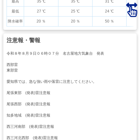
最高
35 ℃
35 ℃
31 ℃
最低
27 ℃
25 ℃
24 ℃
降水確率
20 ％
20 ％
50 ％
注意報・警報
令和８年８月９日０６時０７分 名古屋地方気象台 発表
西部雷
東部雷
愛知県では、急な強い雨や落雷に注意してください。
尾張東部 (発表)雷注意報
尾張西部 (発表)雷注意報
知多地域 (発表)雷注意報
西三河南部 (発表)雷注意報
西三河北西部 (発表)雷注意報