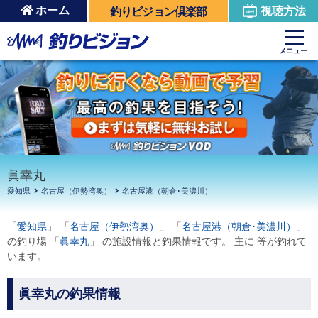
ホーム
視聴方法
釣りビジョン倶楽部
周辺の施設を見る
メニュー
眞幸丸
愛知県
名古屋（伊勢湾奥）
名古屋港（朝倉･美濃川）
「
愛知県
」 「
名古屋（伊勢湾奥）
」 「
名古屋港（朝倉･美濃川）
」
の釣り場 「
眞幸丸
」 の施設情報と釣果情報です。 主に 等が釣れて
います。
眞幸丸の釣果情報