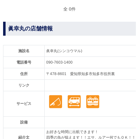
全 0件
眞幸丸の店舗情報
施設名
眞幸丸(シンコウマル)
電話番号
090-7603-1400
住所
〒478-8601 愛知県知多市知多市役所裏
リンク
サービス
設備
お好きな時間に出航できます！
紹介文
四季の魚が狙えます！！エサ、ルアー何でもＯＫ！！