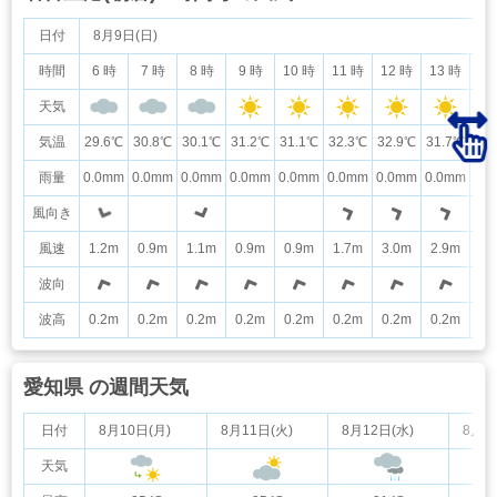
日付
8月9日(日)
時間
6 時
7 時
8 時
9 時
10 時
11 時
12 時
13 時
14
天気
気温
29.6℃
30.8℃
30.1℃
31.2℃
31.1℃
32.3℃
32.9℃
31.7℃
31
雨量
0.0mm
0.0mm
0.0mm
0.0mm
0.0mm
0.0mm
0.0mm
0.0mm
0.
風向き
風速
1.2m
0.9m
1.1m
0.9m
0.9m
1.7m
3.0m
2.9m
3.
波向
波高
0.2m
0.2m
0.2m
0.2m
0.2m
0.2m
0.2m
0.2m
0.
愛知県 の週間天気
日付
8月10日(月)
8月11日(火)
8月12日(水)
8月1
天気