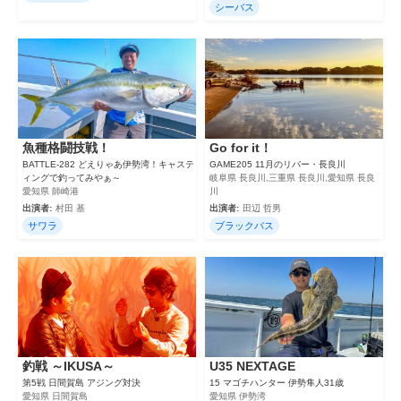
シーバス
魚種格闘技戦！
Go for it！
BATTLE-282 どえりゃあ伊勢湾！キャステ
GAME205 11月のリバー・長良川
ィングで釣ってみやぁ～
岐阜県 長良川,三重県 長良川,愛知県 長良
愛知県 師崎港
川
出演者:
村田 基
出演者:
田辺 哲男
サワラ
ブラックバス
釣戦 ～IKUSA～
U35 NEXTAGE
第5戦 日間賀島 アジング対決
15 マゴチハンター 伊勢隼人31歳
愛知県 日間賀島
愛知県 伊勢湾