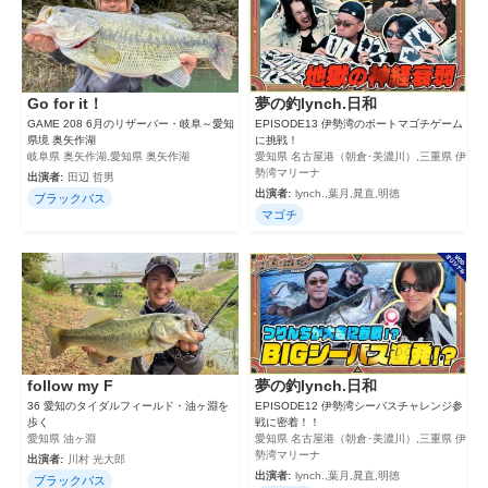
Go for it！
夢の釣lynch.日和
GAME 208 6月のリザーバー・岐阜～愛知
EPISODE13 伊勢湾のボートマゴチゲーム
県境 奥矢作湖
に挑戦！
岐阜県 奥矢作湖,愛知県 奥矢作湖
愛知県 名古屋港（朝倉･美濃川）,三重県 伊
勢湾マリーナ
出演者:
田辺 哲男
出演者:
lynch.,葉月,晁直,明徳
ブラックバス
マゴチ
follow my F
夢の釣lynch.日和
36 愛知のタイダルフィールド・油ヶ淵を
EPISODE12 伊勢湾シーバスチャレンジ参
歩く
戦に密着！！
愛知県 油ヶ淵
愛知県 名古屋港（朝倉･美濃川）,三重県 伊
勢湾マリーナ
出演者:
川村 光大郎
出演者:
lynch.,葉月,晁直,明徳
ブラックバス