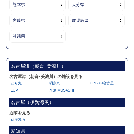
熊本県
大分県
宮崎県
鹿児島県
沖縄県
名古屋港（朝倉･美濃川）
名古屋港（朝倉･美濃川）の施設を見る
とり丸
明康丸
TOPGUN名古屋
1UP
名港 MUSASHI
名古屋（伊勢湾奥）
近隣を見る
苅屋漁港
愛知県