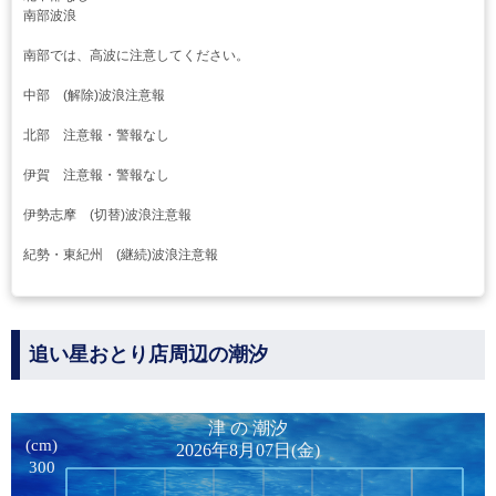
南部波浪
南部では、高波に注意してください。
中部 (解除)波浪注意報
北部 注意報・警報なし
伊賀 注意報・警報なし
伊勢志摩 (切替)波浪注意報
紀勢・東紀州 (継続)波浪注意報
追い星おとり店周辺の潮汐