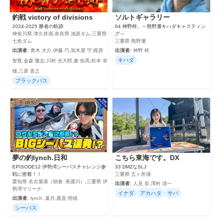
釣戦 victory of divisions
ソルトギャラリー
2024‐2025 勝者の軌跡
64 神野梓。～熊野灘キハダキャスティン
神奈川県 津久井湖,奈良県 池原ダム,三重県
グ～
七色ダム
三重県 熊野灘
出演者:
青木 大介,伊藤 巧,加木屋 守,梶原
出演者:
神野 梓
キハダ
智寛,金森 隆志,川村 光大郎,秦 拓馬,松本 幸
雄,三原 直之
ブラックバス
夢の釣lynch.日和
こちら東海です。DX
EPISODE12 伊勢湾シーバスチャレンジ参
33 DMZなSLJ
戦に密着！！
三重県 五ヶ所浦
愛知県 名古屋港（朝倉･美濃川）,三重県 伊
出演者:
人見 音,澤村 清一
勢湾マリーナ
イナダ
アカハタ
サバ
出演者:
lynch.,葉月,晁直,明徳
シーバス