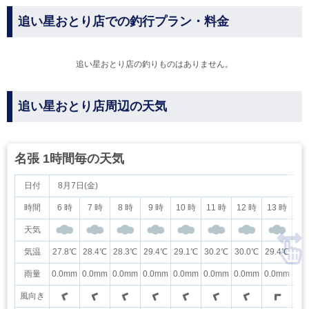
追い星おとり店での釣行プラン・料金
追い星おとり店の釣りものはありません。
追い星おとり店周辺の天気
名張 1時間毎の天気
日付
8月7日(金)
時間
6 時
7 時
8 時
9 時
10 時
11 時
12 時
13 時
14
天気
気温
27.8℃
28.4℃
28.3℃
29.4℃
29.1℃
30.2℃
30.0℃
29.4℃
29
雨量
0.0mm
0.0mm
0.0mm
0.0mm
0.0mm
0.0mm
0.0mm
0.0mm
0.
風向き