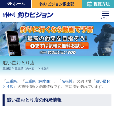
ホーム
視聴方法
釣りビジョン倶楽部
周辺の施設を見る
メニュー
追い星おとり店
三重県
三重県（内水面）
名張川
「
三重県
」 「
三重県（内水面）
」 「
名張川
」 の釣り場 「
追い星お
とり店
」 の施設情報と釣果情報です。 主に 等が釣れています。
追い星おとり店の釣果情報