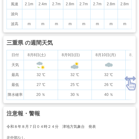
風速
2.1m
2.4m
2.7m
2.8m
2.7m
2.7m
2.8m
2.8m
2.
波向
波高
m
m
m
m
m
m
m
m
三重県 の週間天気
日付
8月8日(土)
8月9日(日)
8月10日(月)
8月1
天気
最高
32 ℃
32 ℃
32 ℃
最低
27 ℃
25 ℃
26 ℃
降水確率
20 ％
30 ％
40 ％
注意報・警報
令和８年８月７日０４時２４分 津地方気象台 発表
北中部なし