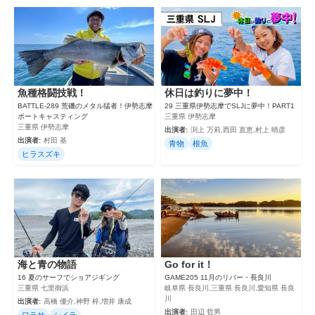
魚種格闘技戦！
休日は釣りに夢中！
BATTLE-289 荒磯のメタル猛者！伊勢志摩
29 三重県伊勢志摩でSLJに夢中！PART1
ボートキャスティング
三重県 伊勢志摩
三重県 伊勢志摩
出演者:
渕上 万莉,西田 直恵,村上 晴彦
出演者:
村田 基
青物
根魚
ヒラスズキ
海と青の物語
Go for it！
16 夏のサーフでショアジギング
GAME205 11月のリバー・長良川
三重県 七里御浜
岐阜県 長良川,三重県 長良川,愛知県 長良
川
出演者:
高橋 優介,神野 梓,増井 康成
出演者:
田辺 哲男
ワラサ
シイラ