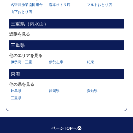
名張川漁業協同組合
森本オトリ店
マルトおとり店
山下おとり店
三重県（内水面）
近隣を見る
三重県
他のエリアを見る
伊勢湾・三重
伊勢志摩
紀東
東海
他の県を見る
岐阜県
静岡県
愛知県
三重県
ページTOPへ