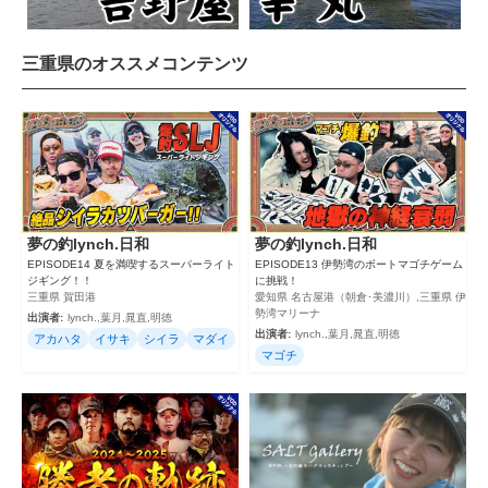
三重県のオススメコンテンツ
夢の釣lynch.日和
夢の釣lynch.日和
EPISODE14 夏を満喫するスーパーライト
EPISODE13 伊勢湾のボートマゴチゲーム
ジギング！！
に挑戦！
三重県 賀田港
愛知県 名古屋港（朝倉･美濃川）,三重県 伊
勢湾マリーナ
出演者:
lynch.,葉月,晁直,明徳
出演者:
lynch.,葉月,晁直,明徳
アカハタ
イサキ
シイラ
マダイ
マゴチ