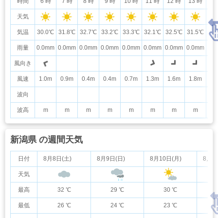
時間
6 時
7 時
8 時
9 時
10 時
11 時
12 時
13 時
14
天気
気温
30.0℃
31.8℃
32.7℃
33.2℃
33.3℃
32.1℃
32.5℃
31.5℃
31
雨量
0.0mm
0.0mm
0.0mm
0.0mm
0.0mm
0.0mm
0.0mm
0.0mm
0.
風向き
風速
1.0m
0.9m
0.4m
0.4m
0.7m
1.3m
1.6m
1.8m
1.
波向
波高
m
m
m
m
m
m
m
m
新潟県 の週間天気
日付
8月8日(土)
8月9日(日)
8月10日(月)
8月1
天気
最高
32 ℃
29 ℃
30 ℃
最低
26 ℃
24 ℃
23 ℃