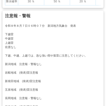
降水確率
30 ％
50 ％
20 ％
注意報・警報
令和８年８月７日０６時０７分 新潟地方気象台 発表
下越雷
中越雷
上越雷
佐渡なし
下越、中越、上越では、急な強い雨や落雷に注意してください。
新潟地域 注意報・警報なし
岩船地域 (発表)雷注意報
新発田地域 (発表)雷注意報
五泉地域 (発表)雷注意報
長岡地域 注意報・警報なし