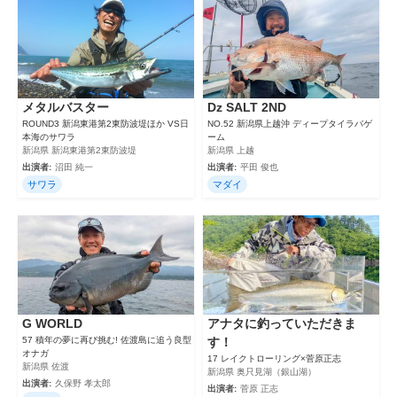
メタルバスター
Dz SALT 2ND
ROUND3 新潟東港第2東防波堤ほか VS日
NO.52 新潟県上越沖 ディープタイラバゲ
本海のサワラ
ーム
新潟県 新潟東港第2東防波堤
新潟県 上越
出演者:
沼田 純一
出演者:
平田 俊也
サワラ
マダイ
G WORLD
アナタに釣っていただきま
57 積年の夢に再び挑む! 佐渡島に追う良型
す！
オナガ
17 レイクトローリング×菅原正志
新潟県 佐渡
新潟県 奥只見湖（銀山湖）
出演者:
久保野 孝太郎
出演者:
菅原 正志