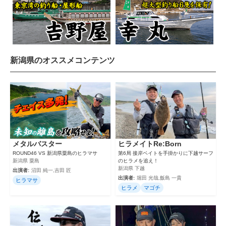
新潟県のオススメコンテンツ
メタルバスター
ヒラメイトRe:Born
ROUND46 VS 新潟県粟島のヒラマサ
第6局 接岸ベイトを手掛かりに下越サーフ
新潟県 粟島
のヒラメを追え！
新潟県 下越
出演者:
沼田 純一,吉田 匠
出演者:
堀田 光哉,飯島 一貴
ヒラマサ
ヒラメ
マゴチ