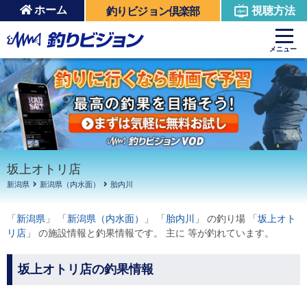
ホーム
視聴方法
釣りビジョン倶楽部
周辺の施設を見る
メニュー
坂上オトリ店
新潟県
新潟県（内水面）
胎内川
「
新潟県
」 「
新潟県（内水面）
」 「
胎内川
」 の釣り場 「
坂上オト
リ店
」 の施設情報と釣果情報です。 主に 等が釣れています。
坂上オトリ店の釣果情報