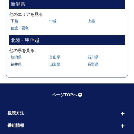
新潟県
他のエリアを見る
下越
中越
上越
佐渡・粟島
北陸・甲信越
他の県を見る
新潟県
富山県
石川県
福井県
山梨県
長野県
ページTOPへ
視聴方法
番組情報