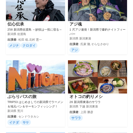
伝心伝承
アジ魂
258 新潟県佐渡島 ～妙技は一投に宿る～
1 尺アジ連発！新潟県で爆釣ナイトフィー
新潟県 佐渡島
バー
新潟県 新潟東港
出演者:
松田 稔,北村 憲一
出演者:
氏家 隆,そらなさゆり
メジナ
クロダイ
アジ
ぶらりバスの旅
オトコの釣りメシ
TRIP53 はじめましての新潟県でラーメン
26 新潟県東港のサワラ
＆地元パン＆サーモンフィッシング！
新潟県 下越 新潟東港
新潟県 荒川
出演者:
上田 勝彦
出演者:
センドウタカシ
サワラ
イナダ
サケ