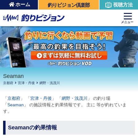
ホーム
視聴方法
釣りビジョン倶楽部
周辺の施設を見る
メニュー
Seaman
京都府
宮津・丹後
網野・浅茂川
「
京都府
」 「
宮津・丹後
」 「
網野・浅茂川
」 の釣り場
「
Seaman
」 の施設情報と釣果情報です。 主に 等が釣れていま
す。
Seamanの釣果情報