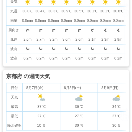
天気
気温
30.0℃
30.4℃
30.3℃
30.9℃
30.5℃
30.1℃
30.1℃
30.8℃
30
雨量
0.0mm
0.0mm
0.0mm
0.0mm
0.0mm
0.0mm
0.0mm
0.0mm
0.
風向き
風速
2.6m
2.7m
3.2m
3.6m
2.6m
2.1m
2.3m
2.9m
3.
波向
波高
0.2m
0.2m
0.2m
0.2m
0.2m
0.2m
0.2m
0.2m
0.
京都府 の週間天気
日付
8月7日(金)
8月8日(土)
8月9日(日)
天気
最高
37 ℃
36 ℃
34 ℃
最低
27 ℃
27 ℃
27 ℃
降水確率
10 ％
30 ％
30 ％