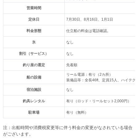
営業時間
定休日
7月30日、8月16日、1月1日
料金形態
仕立船の料金は電話確認。
氷
なし
割引（サービス）
なし
釣り座の選定
先着順
リール電源：有り（2カ所）
船の設備
装備品等：全長46ft、定員15人、ハイテ
宿泊施設
なし
釣具レンタル
有り（ロッド・リールセット2,000円）
駐車場
有り（無料）
注：出船時間や消費税変更等に伴う料金の変更がなされている場合
がございます。