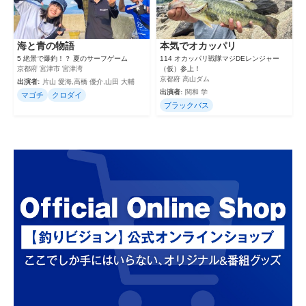
海と青の物語
本気でオカッパリ
5 絶景で爆釣！？ 夏のサーフゲーム
114 オカッパリ戦隊マジDEレンジャー
京都府 宮津市 宮津湾
（仮）参上！
京都府 高山ダム
出演者:
片山 愛海,高橋 優介,山田 大輔
出演者:
関和 学
マゴチ
クロダイ
ブラックバス