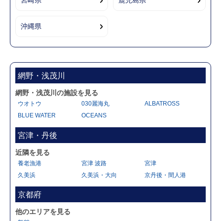
宮崎県
鹿児島県
沖縄県
網野・浅茂川
網野・浅茂川の施設を見る
ウオトウ
030麗海丸
ALBATROSS
BLUE WATER
OCEANS
宮津・丹後
近隣を見る
養老漁港
宮津 波路
宮津
久美浜
久美浜・大向
京丹後・間人港
京都府
他のエリアを見る