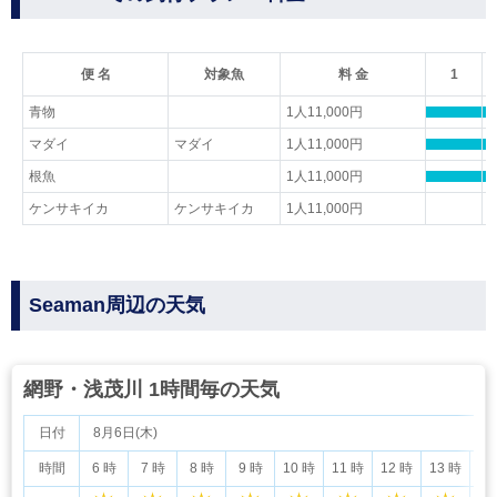
便 名
対象魚
料 金
1
青物
1人11,000円
マダイ
マダイ
1人11,000円
根魚
1人11,000円
ケンサキイカ
ケンサキイカ
1人11,000円
Seaman周辺の天気
網野・浅茂川 1時間毎の天気
日付
8月6日(木)
時間
6 時
7 時
8 時
9 時
10 時
11 時
12 時
13 時
14