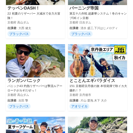
テッペンDASH！
バーニング帝国
22 初夏のリザーバー 大減水で全力大冒
第五十八作戦 超豪華システム！冬のキャン
険！
プDEイン京都
京都府 高山ダム
京都府 日吉ダム
出演者:
大西 健太
出演者:
清水 盛三,下川はじメロディ
ブラックバス
ブラックバス
ランガンパニック
とことんエギパラダイス
パニック43 灼熱リザーバーは撃流ルアー
151 京都府京丹後の旅 本領発揮で秋イカ大
ローテがカギだぜっ！
爆釣！？
京都府 高山ダム
京都府 京丹後市
出演者:
吉田 撃
出演者:
片山 愛海,木下 大介
ブラックバス
アオリイカ