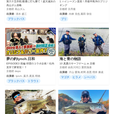
第六十五作戦 酷暑に打ち勝て！超大減水の
1 ハイシーズン直前！丹後半島沖のブリジ
高山ダム攻略
ギング
京都府 高山ダム
京都府 京丹後
出演者:
清水 盛三
出演者:
向林 克也,菊田 弥佳
ブラックバス
ブリ
夢の釣lynch.日和
海と青の物語
EPISODE3 前編 待望のコラボ企画！社内
10 真夏のサーフゲーム in 京都
見学で夢実現！？
京都府 由良川河口 栗田漁港
京都府 deps
出演者:
片山 愛海,村岡 昌憲,増井 康成
出演者:
lynch.,葉月,晁直,明徳
マゴチ
ヒラメ
シーバス
ブラックバス
トラウト