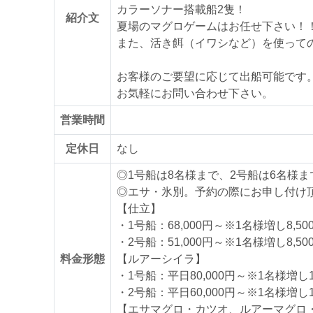
カラーソナー搭載船2隻！
紹介文
夏場のマグロゲームはお任せ下さい！
また、活き餌（イワシなど）を使って
お客様のご要望に応じて出船可能です
お気軽にお問い合わせ下さい。
営業時間
定休日
なし
◎1号船は8名様まで、2号船は6名様ま
◎エサ・氷別。予約の際にお申し付け
【仕立】
・1号船：68,000円～※1名様増し8,50
・2号船：51,000円～※1名様増し8,50
料金形態
【ルアーシイラ】
・1号船：平日80,000円～※1名様増し10
・2号船：平日60,000円～※1名様増し10
【エサマグロ・カツオ、ルアーマグロ