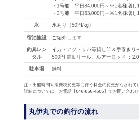
・1号船：平日84,000円～※1名様増し10
・2号船：平日63,000円～※1名様増し10
氷
氷あり（50円/kg）
宿泊施設
ご紹介します
釣具レン
イカ・アジ・サバ等貸し竿＆手巻きリー
タル
500円 電動リール、ルアーロッド ：2,0
駐車場
無料
注：出船時間や消費税変更等に伴う料金の変更がなされて
詳細については、お電話【046-856-4606】でお問い合わ
丸伊丸での釣行の流れ