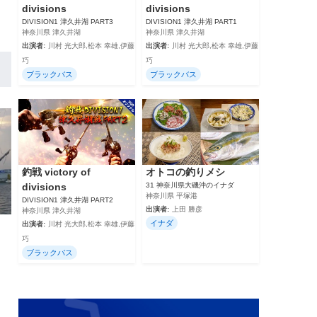
divisions
divisions
DIVISION1 津久井湖 PART3
DIVISION1 津久井湖 PART1
神奈川県 津久井湖
神奈川県 津久井湖
出演者:
川村 光大郎,松本 幸雄,伊藤
出演者:
川村 光大郎,松本 幸雄,伊藤
巧
巧
ブラックバス
ブラックバス
釣戦 victory of
オトコの釣りメシ
divisions
31 神奈川県大磯沖のイナダ
神奈川県 平塚港
DIVISION1 津久井湖 PART2
出演者:
上田 勝彦
神奈川県 津久井湖
イナダ
出演者:
川村 光大郎,松本 幸雄,伊藤
巧
ブラックバス