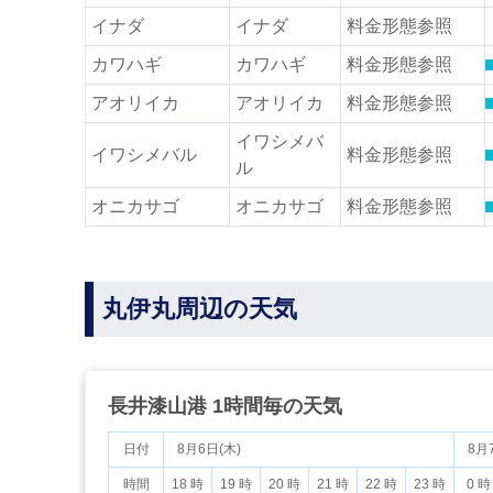
イナダ
イナダ
料金形態参照
カワハギ
カワハギ
料金形態参照
アオリイカ
アオリイカ
料金形態参照
イワシメバ
イワシメバル
料金形態参照
ル
オニカサゴ
オニカサゴ
料金形態参照
丸伊丸周辺の天気
長井漆山港 1時間毎の天気
日付
8月6日(木)
8月
時間
18 時
19 時
20 時
21 時
22 時
23 時
0 時