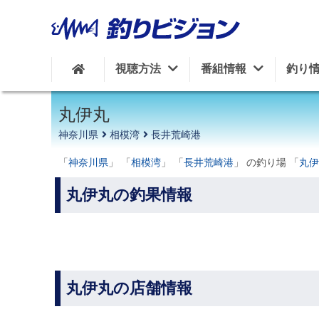
周辺の施設を見る
視聴方法
番組情報
釣り
丸伊丸
神奈川県
相模湾
長井荒崎港
「
神奈川県
」 「
相模湾
」 「
長井荒崎港
」 の釣り場 「
丸伊
丸伊丸の釣果情報
丸伊丸の店舗情報