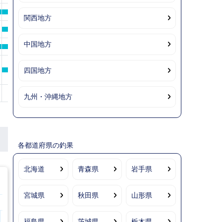
関西地方
中国地方
四国地方
九州・沖縄地方
各都道府県の釣果
北海道
青森県
岩手県
宮城県
秋田県
山形県
11 時
12 時
13 時
14 時
15 時
16 時
17 時
18 時
19 時
20 時
福島県
茨城県
栃木県