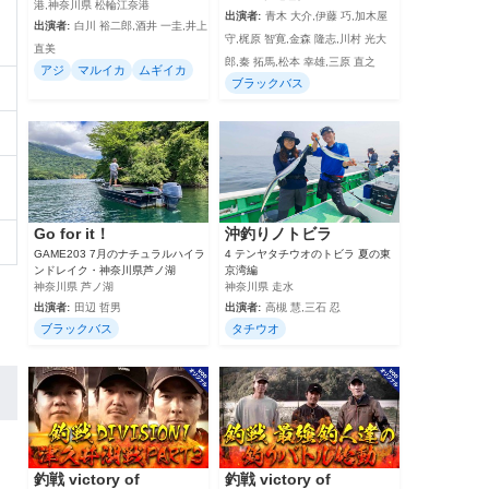
港,神奈川県 松輪江奈港
出演者:
青木 大介,伊藤 巧,加木屋
出演者:
白川 裕二郎,酒井 一圭,井上
守,梶原 智寛,金森 隆志,川村 光大
直美
郎,秦 拓馬,松本 幸雄,三原 直之
アジ
マルイカ
ムギイカ
ブラックバス
：
Go for it！
沖釣りノトビラ
GAME203 7月のナチュラルハイラ
4 テンヤタチウオのトビラ 夏の東
ンドレイク・神奈川県芦ノ湖
京湾編
神奈川県 芦ノ湖
神奈川県 走水
出演者:
田辺 哲男
出演者:
高槻 慧,三石 忍
ブラックバス
タチウオ
釣戦 victory of
釣戦 victory of