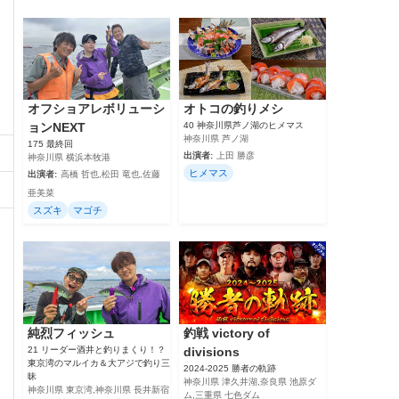
オフショアレボリューシ
オトコの釣りメシ
ョンNEXT
40 神奈川県芦ノ湖のヒメマス
神奈川県 芦ノ湖
175 最終回
出演者:
上田 勝彦
神奈川県 横浜本牧港
ヒメマス
出演者:
高橋 哲也,松田 竜也,佐藤
亜美菜
スズキ
マゴチ
純烈フィッシュ
釣戦 victory of
21 リーダー酒井と釣りまくり！？
divisions
東京湾のマルイカ＆大アジで釣り三
2024‐2025 勝者の軌跡
昧
神奈川県 津久井湖,奈良県 池原ダ
神奈川県 東京湾,神奈川県 長井新宿
ム,三重県 七色ダム