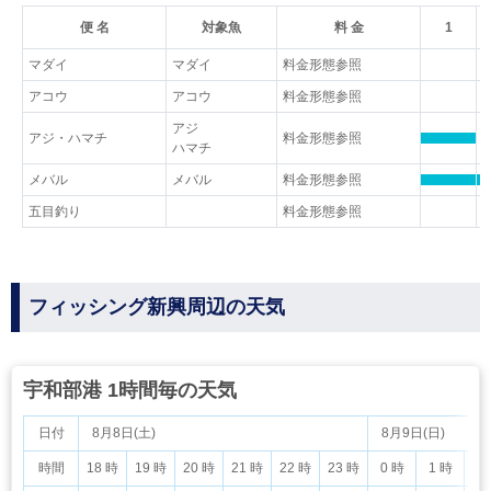
便 名
対象魚
料 金
1
マダイ
マダイ
料金形態参照
アコウ
アコウ
料金形態参照
アジ
アジ・ハマチ
料金形態参照
ハマチ
メバル
メバル
料金形態参照
五目釣り
料金形態参照
フィッシング新興周辺の天気
宇和部港 1時間毎の天気
日付
8月8日(土)
8月9日(日)
時間
18 時
19 時
20 時
21 時
22 時
23 時
0 時
1 時
2