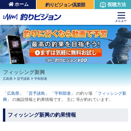
ホーム
視聴方法
釣りビジョン倶楽部
周辺の施設を見る
メニュー
フィッシング新興
広島県
芸予諸島
宇和部港
「
広島県
」 「
芸予諸島
」 「
宇和部港
」 の釣り場 「
フィッシング新
興
」 の施設情報と釣果情報です。 主に 等が釣れています。
フィッシング新興の釣果情報