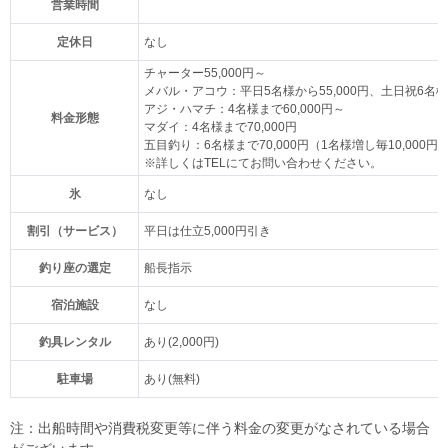
営業時間
定休日
なし
チャーター55,000円～
メバル・アコウ：平日5名様から55,000円、土日祝6名様から
アジ・ハマチ：4名様まで60,000円～
料金形態
マダイ：4名様まで70,000円
五目釣り：6名様まで70,000円（1名様増し毎10,000円
※詳しくはTELにてお問い合わせください。
氷
なし
割引（サービス）
平日は仕立5,000円引き
釣り座の選定
船長指示
宿泊施設
なし
釣具レンタル
あり(2,000円)
駐車場
あり(無料)
注：出船時間や消費税変更等に伴う料金の変更がなされている場合