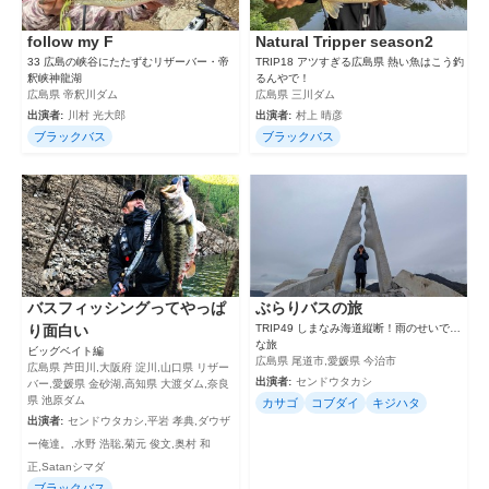
follow my F
Natural Tripper season2
33 広島の峡谷にたたずむリザーバー・帝
TRIP18 アツすぎる広島県 熱い魚はこう釣
釈峡神龍湖
るんやで！
広島県 帝釈川ダム
広島県 三川ダム
出演者:
川村 光大郎
出演者:
村上 晴彦
ブラックバス
ブラックバス
バスフィッシングってやっぱ
ぶらりバスの旅
り面白い
TRIP49 しまなみ海道縦断！雨のせいで…
な旅
ビッグベイト編
広島県 尾道市,愛媛県 今治市
広島県 芦田川,大阪府 淀川,山口県 リザー
出演者:
センドウタカシ
バー,愛媛県 金砂湖,高知県 大渡ダム,奈良
県 池原ダム
カサゴ
コブダイ
キジハタ
出演者:
センドウタカシ,平岩 孝典,ダウザ
ー俺達。,水野 浩聡,菊元 俊文,奥村 和
正,Satanシマダ
ブラックバス