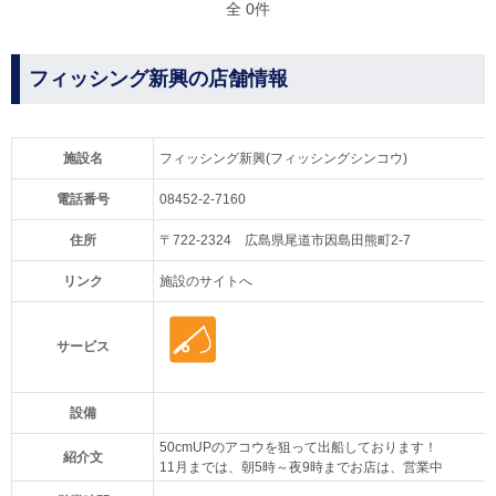
全 0件
フィッシング新興の店舗情報
施設名
フィッシング新興(フィッシングシンコウ)
電話番号
08452-2-7160
住所
〒722-2324 広島県尾道市因島田熊町2-7
リンク
施設のサイトへ
サービス
設備
50cmUPのアコウを狙って出船しております！
紹介文
11月までは、朝5時～夜9時までお店は、営業中