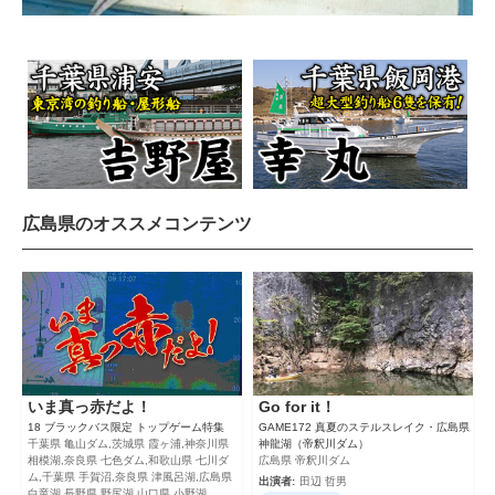
広島県のオススメコンテンツ
いま真っ赤だよ！
Go for it！
18 ブラックバス限定 トップゲーム特集
GAME172 真夏のステルスレイク・広島県
千葉県 亀山ダム,茨城県 霞ヶ浦,神奈川県
神龍湖（帝釈川ダム）
相模湖,奈良県 七色ダム,和歌山県 七川ダ
広島県 帝釈川ダム
ム,千葉県 手賀沼,奈良県 津風呂湖,広島県
出演者:
田辺 哲男
白竜湖,長野県 野尻湖,山口県 小野湖