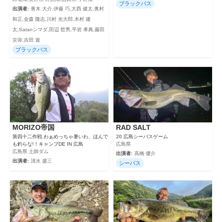
ブラックバス
出演者:
青木 大介,伊藤 巧,大西 健太,奥村
和正,金森 隆志,川村 光大郎,木村 建
太,Satanシマダ,田辺 哲男,平岩 孝典,藤田
京弥,吉田 遊
ブラックバス
MORIZO帝国
RAD SALT
第四十二作戦 わぁめっちゃ暑いわ、ほんで
20 広島シーバスゲーム
も釣らな!！キャンプDE IN 広島
広島県
広島県 土師ダム
出演者:
高橋 優介
出演者:
清水 盛三
シーバス