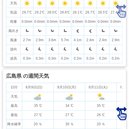
天気
気温
29.7℃
29.2℃
28.0℃
28.6℃
28.1℃
28.7℃
28.5℃
27.4℃
27
雨量
0.0mm
0.0mm
0.0mm
0.0mm
0.0mm
0.0mm
0.0mm
0.0mm
0.
風向き
風速
2.7m
2.9m
3.6m
5.7m
4.1m
2.4m
2.4m
2.9m
3.
波向
波高
0.3m
0.3m
0.3m
0.2m
0.2m
0.2m
0.2m
0.2m
0.
広島県 の週間天気
日付
8月9日(日)
8月10日(月)
8月11日(火)
8月1
天気
最高
35 ℃
34 ℃
35 ℃
最低
27 ℃
27 ℃
26 ℃
降水確率
20 ％
30 ％
20 ％