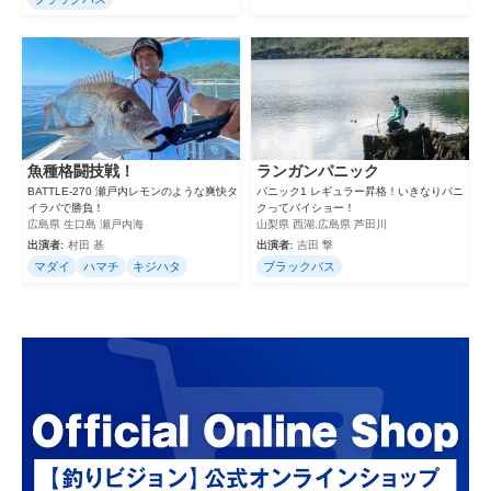
魚種格闘技戦！
ランガンパニック
BATTLE-270 瀬戸内レモンのような爽快タ
パニック1 レギュラー昇格！いきなりパニ
イラバで勝負！
クってバイショー！
広島県 生口島 瀬戸内海
山梨県 西湖,広島県 芦田川
出演者:
村田 基
出演者:
吉田 撃
マダイ
ハマチ
キジハタ
ブラックバス