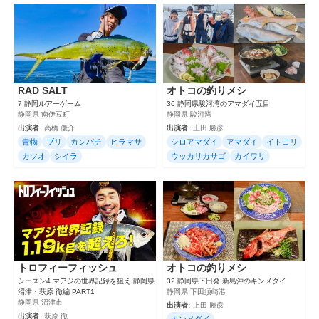
RAD SALT
オトコの釣りメシ
7 静岡ルアーゲーム
36 静岡県駿河湾のアマダイ五目
静岡県 南伊豆町
静岡県 駿河湾
出演者:
高橋 優介
出演者:
上田 勝彦
青物
ブリ
カンパチ
ヒラマサ
シロアマダイ
アマダイ
イトヨリ
カツオ
シイラ
ウッカリカサゴ
カイワリ
トロフィーフィッシュ
オトコの釣りメシ
シーズン4 マアジの世界記録を狙え 静岡県
32 静岡県下田発 新島沖のキンメダイ
沼津・萩原 徹編 PART1
静岡県 下田須崎港
静岡県 沼津市
出演者:
上田 勝彦
出演者:
萩原 徹
キンメダイ