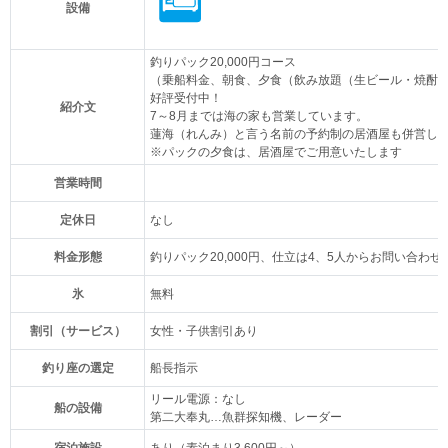
設備
釣りパック20,000円コース
（乗船料金、朝食、夕食（飲み放題（生ビール・焼酎
好評受付中！
紹介文
7～8月までは海の家も営業しています。
蓮海（れんみ）と言う名前の予約制の居酒屋も併営し
※パックの夕食は、居酒屋でご用意いたします
営業時間
定休日
なし
料金形態
釣りパック20,000円、仕立は4、5人からお問い合わせ
氷
無料
割引（サービス）
女性・子供割引あり
釣り座の選定
船長指示
リール電源：なし
船の設備
第二大奉丸…魚群探知機、レーダー