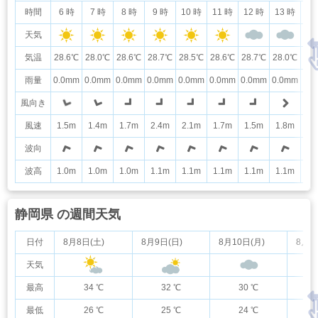
時間
6 時
7 時
8 時
9 時
10 時
11 時
12 時
13 時
14
天気
気温
28.6℃
28.0℃
28.6℃
28.7℃
28.5℃
28.6℃
28.7℃
28.0℃
28
雨量
0.0mm
0.0mm
0.0mm
0.0mm
0.0mm
0.0mm
0.0mm
0.0mm
0.
風向き
風速
1.5m
1.4m
1.7m
2.4m
2.1m
1.7m
1.5m
1.8m
2.
波向
波高
1.0m
1.0m
1.0m
1.1m
1.1m
1.1m
1.1m
1.1m
1.
静岡県 の週間天気
日付
8月8日(土)
8月9日(日)
8月10日(月)
8月1
天気
最高
34 ℃
32 ℃
30 ℃
最低
26 ℃
25 ℃
24 ℃