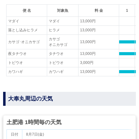
便 名
対象魚
料 金
1
マダイ
マダイ
13,000円
落とし込みヒラメ
ヒラメ
13,000円
カサゴ
カサゴ･オニカサゴ
13,000円
オニカサゴ
夜タチウオ
タチウオ
13,000円
トビウオ
トビウオ
3,000円
カワハギ
カワハギ
13,000円
大奉丸周辺の天気
土肥港 1時間毎の天気
日付
8月7日(金)