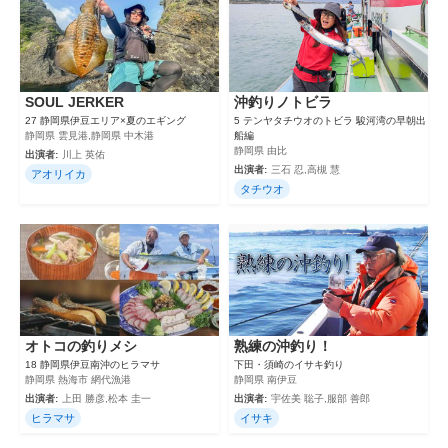
SOUL JERKER
沖釣りノトビラ
27 静岡県伊豆エリア×夏のエギング
5 テンヤタチウオのトビラ 駿河湾の早朝出
静岡県 雲見港,静岡県 中木港
船編
静岡県 由比
出演者:
川上 英佑
出演者:
三石 忍,高槻 慧
アオリイカ
タチウオ
オトコの釣りメシ
熟練の沖釣り！
18 静岡県伊豆南沖のヒラマサ
下田・須崎のイサキ釣り
静岡県 熱海市 網代漁港
静岡県 南伊豆
出演者:
上田 勝彦,松本 圭一
出演者:
宇佐美 聡子,服部 善郎
ヒラマサ
イサキ