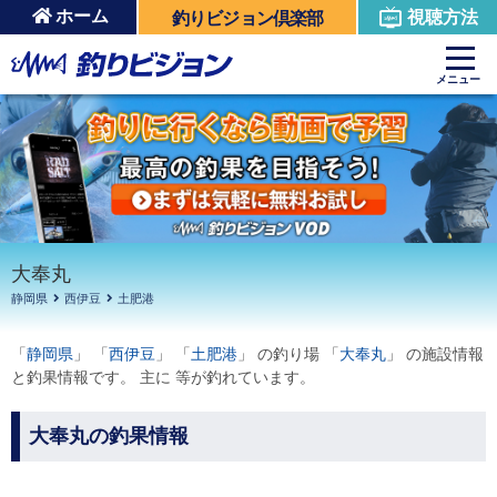
ホーム
視聴方法
釣りビジョン倶楽部
周辺の施設を見る
メニュー
大奉丸
静岡県
西伊豆
土肥港
「
静岡県
」 「
西伊豆
」 「
土肥港
」 の釣り場 「
大奉丸
」 の施設情報
と釣果情報です。 主に 等が釣れています。
大奉丸の釣果情報