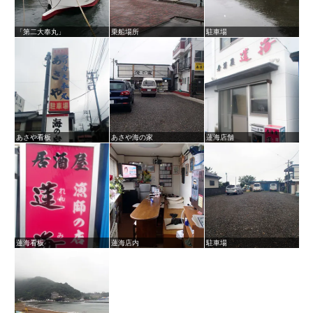
「第二大奉丸」
乗船場所
駐車場
あさや看板
あさや海の家
蓮海店舗
蓮海看板
蓮海店内
駐車場