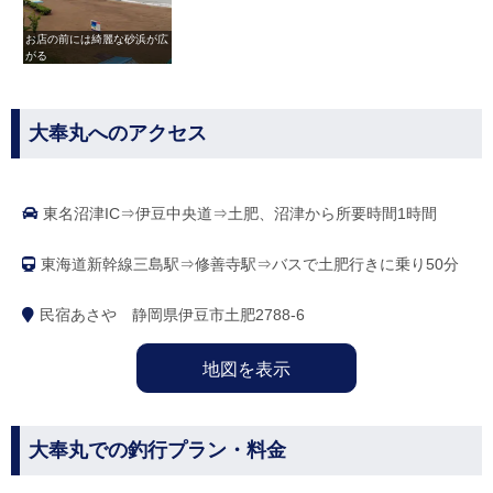
お店の前には綺麗な砂浜が広
がる
大奉丸へのアクセス
東名沼津IC⇒伊豆中央道⇒土肥、沼津から所要時間1時間
東海道新幹線三島駅⇒修善寺駅⇒バスで土肥行きに乗り50分
民宿あさや 静岡県伊豆市土肥2788-6
地図を表示
大奉丸での釣行プラン・料金