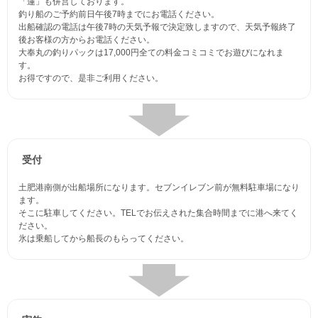
「蓮」も併営しております。
釣り船のご予約前日午後7時までにお電話ください。
出船確認の電話は午後7時の天気予報で決定致しますので、天気予報終了
後お客様の方からお電話ください。
大奉丸の釣りパックは17,000円全ての料金コミコミでお遊びになれま
す。
お得ですので、是非ご利用ください。
受付
土肥港南側が出船場所になります。セブンイレブン前が無料駐車場になり
ます。
そこに駐車してください。TELでお伝えされた集合時間までに港へ来てく
ださい。
氷は乗船してから船長のもらってください。