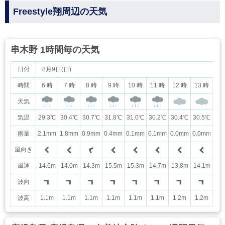
Freestyle翔周辺の天気
串木野 1時間毎の天気
日付
8月9日(日)
時間
6 時
7 時
8 時
9 時
10 時
11 時
12 時
13 時
14
天気
気温
29.3℃
30.4℃
30.7℃
31.8℃
31.0℃
30.2℃
30.4℃
30.5℃
30
雨量
2.1mm
1.8mm
0.9mm
0.4mm
0.1mm
0.1mm
0.0mm
0.0mm
0.
風向き
風速
14.6m
14.0m
14.3m
15.5m
15.3m
14.7m
13.8m
14.1m
15
波向
波高
1.1m
1.1m
1.1m
1.1m
1.1m
1.1m
1.2m
1.2m
1.