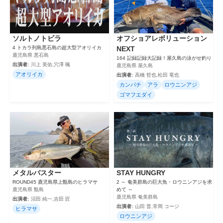
ソルトノトビラ
オフショアレボリューション
4 トカラ列島悪石島の超大型アオリイカ
NEXT
鹿児島県 悪石島
164 記録記録大記録！屋久島の泳がせ釣り
出演者:
川上 英佑,穴澤 颯
鹿児島県 屋久島
アオリイカ
出演者:
高橋 哲也,松田 竜也
カンパチ
アラ
ロウニンアジ
ゴマフエダイ
メタルバスター
STAY HUNGRY
ROUND45 鹿児島県上甑島のヒラマサ
2 ～ 奄美群島の巨大魚・ロウニンアジを求
鹿児島県 甑島
めて ～
鹿児島県 奄美群島
出演者:
沼田 純一,吉田 匠
出演者:
山田 晋,常岡 コージ
ヒラマサ
ロウニンアジ