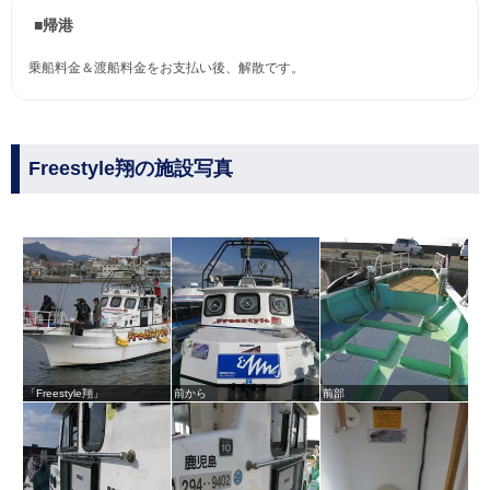
■帰港
乗船料金＆渡船料金をお支払い後、解散です。
Freestyle翔の施設写真
「Freestyle翔」
前から
前部