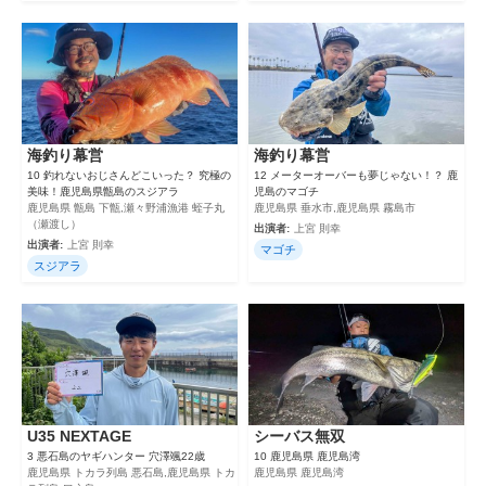
海釣り幕営
海釣り幕営
10 釣れないおじさんどこいった？ 究極の
12 メーターオーバーも夢じゃない！？ 鹿
美味！鹿児島県甑島のスジアラ
児島のマゴチ
鹿児島県 甑島 下甑,瀬々野浦漁港 蛭子丸
鹿児島県 垂水市,鹿児島県 霧島市
（瀬渡し）
出演者:
上宮 則幸
出演者:
上宮 則幸
マゴチ
スジアラ
U35 NEXTAGE
シーバス無双
3 悪石島のヤギハンター 穴澤颯22歳
10 鹿児島県 鹿児島湾
鹿児島県 トカラ列島 悪石島,鹿児島県 トカ
鹿児島県 鹿児島湾