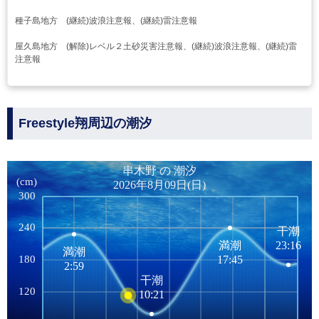
種子島地方 (継続)波浪注意報、(継続)雷注意報
屋久島地方 (解除)レベル２土砂災害注意報、(継続)波浪注意報、(継続)雷
注意報
Freestyle翔周辺の潮汐