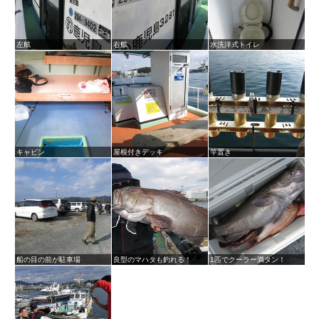
左舷
右舷
水洗洋式トイレ
キャビン
屋根付きデッキ
竿置き
船の目の前が駐車場
良型のマハタも釣れる！
1匹でクーラー満タン！