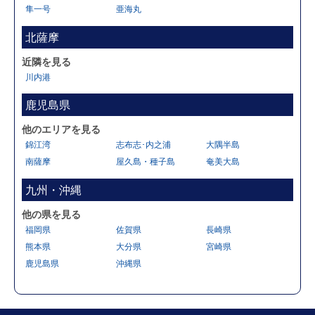
隼一号
亜海丸
北薩摩
近隣を見る
川内港
鹿児島県
他のエリアを見る
錦江湾
志布志･内之浦
大隅半島
南薩摩
屋久島・種子島
奄美大島
九州・沖縄
他の県を見る
福岡県
佐賀県
長崎県
熊本県
大分県
宮崎県
鹿児島県
沖縄県