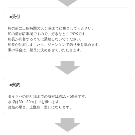
■受付
船の前に出船時間の30分前までに集合してください。
船の前が駐車場ですので、好きなとこでOKです。
船長が到着するまでは乗船しないでください。
船長が到着しましたら、ジャンケンで釣り座を決めます。
磯の場合は、船長に決めさせていただきます。
■実釣
タイラバの釣り場までの航程は約15～50分です。
水深は30～80mまでを狙います。
渡船の場合、上甑島（里）になります。