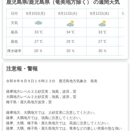
鹿児島県/鹿児島県（奄美地方除く） の週間天気
日付
8月10日(月)
8月11日(火)
8月12日(水)
8月1
天気
最高
33 ℃
34 ℃
33 ℃
最低
27 ℃
26 ℃
27 ℃
降水確率
20 ％
20 ％
30 ％
注意報・警報
令和８年８月９日１６時２３分 鹿児島地方気象台 発表
薩摩地方レベル２土砂災害，強風，波浪，雷
大隅地方レベル２土砂災害，強風，波浪，雷
種子島・屋久島地方波浪，雷
薩摩地方、大隅地方では、土砂災害に注意してください。
薩摩、大隅地方では、強風に注意してください。
薩摩、大隅、種子島・屋久島地方では、高波に注意してください。
薩摩、大隅、種子島・屋久島地方では、竜巻などの激しい突風や急な強い