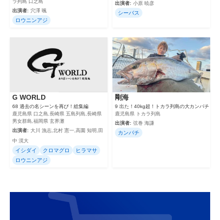
ラ列島 口之島
出演者:
小原 暁彦
出演者:
穴澤 颯
シーバス
ロウニンアジ
G WORLD
剛海
68 過去の名シーンを再び！総集編
9 出た！40kg超！トカラ列島の大カンパチ
鹿児島県 口之島,長崎県 五島列島,長崎県
鹿児島県 トカラ列島
男女群島,福岡県 玄界灘
出演者:
弦巻 海謙
出演者:
大川 漁志,北村 憲一,高園 知明,田
カンパチ
中 滉大
イシダイ
クロマグロ
ヒラマサ
ロウニンアジ