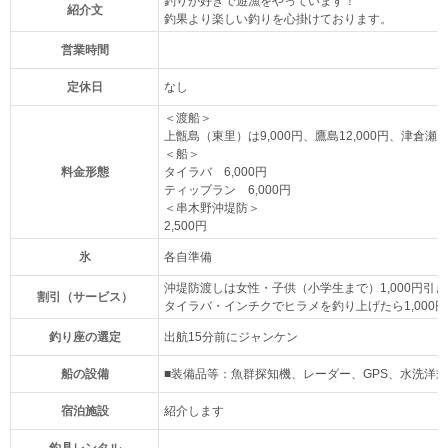
釣りが好きで遊漁をやっています！
紹介文
釣果より楽しい釣りを心掛けております。
営業時間
定休日
なし
＜渡船＞
上甑島（東里）は9,000円、鷹島12,000円、津倉瀬14
＜船＞
料金形態
タイラバ 6,000円
ティップラン 6,000円
＜串木野沖堤防＞
2,500円
氷
各自準備
沖堤防渡しは女性・子供（小学生まで）1,000円引き
割引（サービス）
タイラバ・インチクでヒラメを釣り上げたら1,000
釣り座の選定
出航15分前にジャンケン
船の設備
■装備品等：魚群探知機、レーダー、GPS、水洗洋
宿泊施設
紹介します