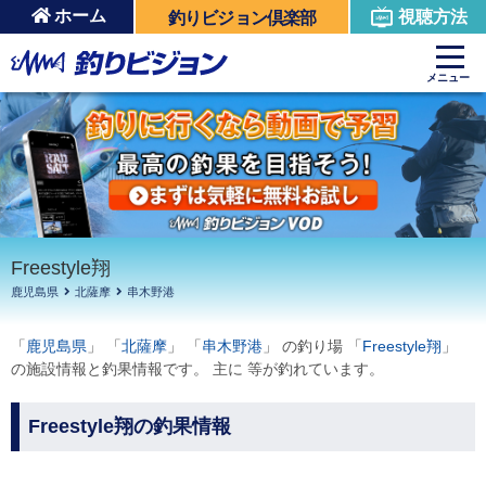
ホーム
視聴方法
釣りビジョン倶楽部
周辺の施設を見る
メニュー
Freestyle翔
鹿児島県
北薩摩
串木野港
「
鹿児島県
」 「
北薩摩
」 「
串木野港
」 の釣り場 「
Freestyle翔
」
の施設情報と釣果情報です。 主に 等が釣れています。
Freestyle翔の釣果情報